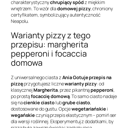
charakterystyczny
chrupiący spód
z miękkim
wnętrzem. To wzór dla
domowej pizzy
, chroniony
certyfikatem, symbolizujący autentyczność
Neapolu.
Warianty pizzy z tego
przepisu: margherita
pepperoni i focaccia
domowa
Z uniwersalnego ciasta z
Ania Gotuje przepis na
pizzę
przygotujesz liczne
warianty pizzy
: od
klasycznej
Margherita
, przez pikantną
pepperoni
,
po prostą
focaccię domową
. To samo ciasto nadaje
się na
cienkie ciasto
lub
grube ciasto
,
dostosowane do gustu. Opcje
wegetariańskie
i
wegańskie
czynią przepis elastycznym – pomiń ser
dla wersji roślinnej. Eksperymentuj z dodatkami, by
pizza była zawsze świeża i zaskakująca.