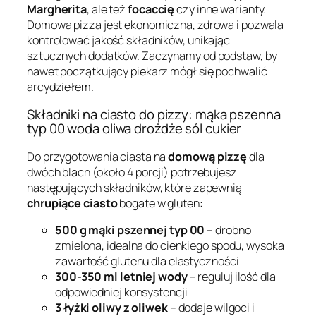
Margherita
, ale też
focaccię
czy inne warianty.
Domowa pizza jest ekonomiczna, zdrowa i pozwala
kontrolować jakość składników, unikając
sztucznych dodatków. Zaczynamy od podstaw, by
nawet początkujący piekarz mógł się pochwalić
arcydziełem.
Składniki na ciasto do pizzy: mąka pszenna
typ 00 woda oliwa drożdże sól cukier
Do przygotowania ciasta na
domową pizzę
dla
dwóch blach (około 4 porcji) potrzebujesz
następujących składników, które zapewnią
chrupiące ciasto
bogate w gluten:
500 g mąki pszennej typ 00
– drobno
zmielona, idealna do cienkiego spodu, wysoka
zawartość glutenu dla elastyczności
300-350 ml letniej wody
– reguluj ilość dla
odpowiedniej konsystencji
3 łyżki oliwy z oliwek
– dodaje wilgoci i