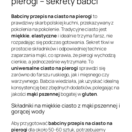
pierogi – sekrety babci
Babciny przepis na ciasto na pierogi
to
prawdziwy skarb polskiej kuchni, przekazywany z
pokolenia na pokolenie. Tradycyjne ciasto jest
miękkie
,
elastyczne
i idealnie trzyma farsz, nie
rozpadając się podczas gotowania. Sekret tkwi w
prostocie składników i odpowiedniej technice
zaparzania mąki, co sprawia, że pierogi wychodzą
cienkie, a jednocześnie wytrzymałe. To
uniwersalne ciasto na pierogi
sprawdzi się
zarówno do farszu ruskiego, jak i mięsnego czy
warzywnego. Babcia wiedziała, jak uzyskać idealną
konsystencję bez zbędnych dodatków, polegając na
jakości
mąki pszennej
bogatej w
gluten
.
Składniki na miękkie ciasto z mąki pszennej i
gorącej wody
Aby przygotować
babciny przepis na ciasto na
pierogi
dla około 50-60 sztuk, potrzebujemy