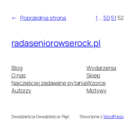
←
Poprzednia strona
1
…
50
51
52
radaseniorowserock.pl
Blog
Wydarzenia
O nas
Sklep
Najczęściej zadawane pytania
Wzorce
Autorzy
Motywy
Dwadzieścia Dwadzieścia-Pięć
Stworzone z
WordPress