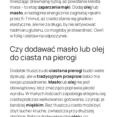
mieszając drewnianą łyżką, aż powstanie kleista
masa – to etap
zaparzania mąki
. Dodaj
olej
lub
masło
, a następnie energicznie zagniataj rękami
przez 5-7 minut, aż ciasto stanie się gładkie i
elastyczne, ale nie za długo, by nie aktywować
nadmiaru glutenu, co mogłoby je stwardnieć. Owiń
w folię i odstaw na odpoczynek.
Czy dodawać masło lub olej
do ciasta na pierogi
Dodatek tłuszczu do
ciasta na pierogi
budzi wiele
dyskusji, ale w
tradycyjnym przepisie
babci ma
swoje uzasadnienie.
Masło
lub
olej
nie jest
obowiązkowy, lecz znacząco poprawia jakość
wyrobu. W małych ilościach zapobiega sklejaniu się
ciasta podczas wałkowania i gotowania, czyniąc je
bardziej
miękkim
. Bez tłuszczu ciasto może być
zbyt suche i kruche, zwłaszcza przy dłuższej
obróbce. Babcia dodawała łyżkę
oleju
, co