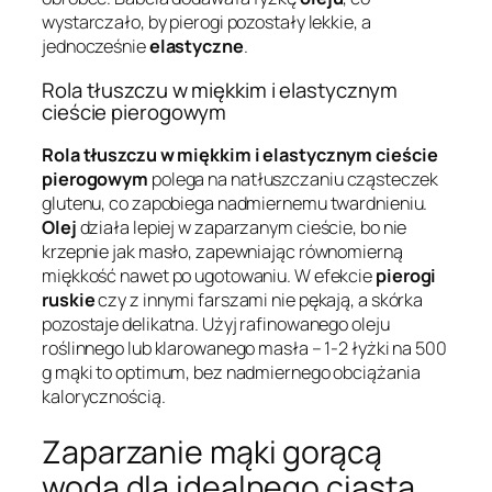
wystarczało, by pierogi pozostały lekkie, a
jednocześnie
elastyczne
.
Rola tłuszczu w miękkim i elastycznym
cieście pierogowym
Rola tłuszczu w miękkim i elastycznym cieście
pierogowym
polega na natłuszczaniu cząsteczek
glutenu, co zapobiega nadmiernemu twardnieniu.
Olej
działa lepiej w zaparzanym cieście, bo nie
krzepnie jak masło, zapewniając równomierną
miękkość nawet po ugotowaniu. W efekcie
pierogi
ruskie
czy z innymi farszami nie pękają, a skórka
pozostaje delikatna. Użyj rafinowanego oleju
roślinnego lub klarowanego masła – 1-2 łyżki na 500
g mąki to optimum, bez nadmiernego obciążania
kalorycznością.
Zaparzanie mąki gorącą
wodą dla idealnego ciasta