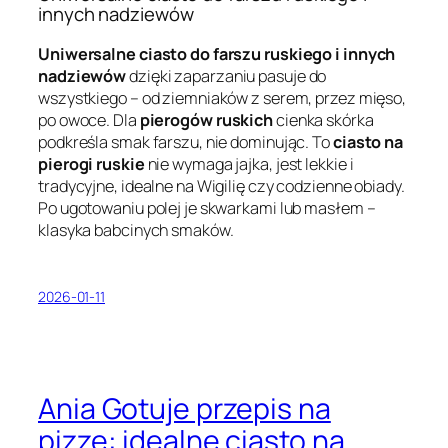
innych nadziewów
Uniwersalne ciasto do farszu ruskiego i innych
nadziewów
dzięki zaparzaniu pasuje do
wszystkiego – od ziemniaków z serem, przez mięso,
po owoce. Dla
pierogów ruskich
cienka skórka
podkreśla smak farszu, nie dominując. To
ciasto na
pierogi ruskie
nie wymaga jajka, jest lekkie i
tradycyjne, idealne na Wigilię czy codzienne obiady.
Po ugotowaniu polej je skwarkami lub masłem –
klasyka babcinych smaków.
2026-01-11
Ania Gotuje przepis na
pizzę: idealne ciasto na