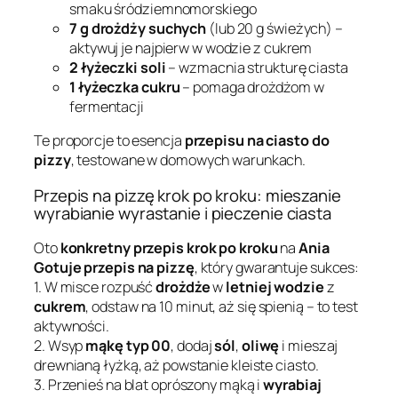
smaku śródziemnomorskiego
7 g drożdży suchych
(lub 20 g świeżych) –
aktywuj je najpierw w wodzie z cukrem
2 łyżeczki soli
– wzmacnia strukturę ciasta
1 łyżeczka cukru
– pomaga drożdżom w
fermentacji
Te proporcje to esencja
przepisu na ciasto do
pizzy
, testowane w domowych warunkach.
Przepis na pizzę krok po kroku: mieszanie
wyrabianie wyrastanie i pieczenie ciasta
Oto
konkretny przepis krok po kroku
na
Ania
Gotuje przepis na pizzę
, który gwarantuje sukces:
1. W misce rozpuść
drożdże
w
letniej wodzie
z
cukrem
, odstaw na 10 minut, aż się spienią – to test
aktywności.
2. Wsyp
mąkę typ 00
, dodaj
sól
,
oliwę
i mieszaj
drewnianą łyżką, aż powstanie kleiste ciasto.
3. Przenieś na blat oprószony mąką i
wyrabiaj