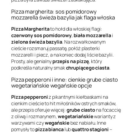
Pizza margherita: sos pomidorowy
mozzarella świeża bazylia jak flaga włoska
Pizza Margherita
to hołd dla włoskiej flagi:
czerwony sos pomidorowy
,
biała mozzarella
i
zielona świeża bazylia
. Na rozwałkowanym
cieście rozsmaruj passatę, połóż plasterki
mozzarelli i piecz, a na koniec dodaj liście bazylii.
Prosty, ale genialny
przepis na pizzę
, który
podkreśla naturalny smak
chrupiącego ciasta
.
Pizza pepperoni i inne: cienkie grube ciasto
wegetariańskie wegańskie opcje
Pizza pepperoni
z pikantnymi kiełbaskami na
cienkim cieście to hit miłośników ostrych smaków,
ale przepis oferuje więcej:
grube ciasto
na focaccię
z oliwą i rozmarynem,
wegetariańskie
warianty z
warzywami czy
wegańskie
bez nabiału. Inne
pomysły to
pizza bianca
lub
quattro stagioni
–