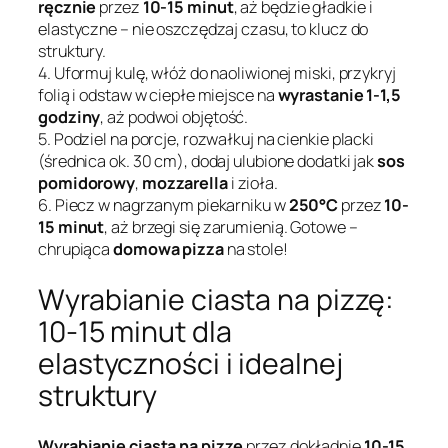
ręcznie
przez
10-15 minut
, aż będzie gładkie i
elastyczne – nie oszczędzaj czasu, to klucz do
struktury.
4. Uformuj kulę, włóż do naoliwionej miski, przykryj
folią i odstaw w ciepłe miejsce na
wyrastanie 1-1,5
godziny
, aż podwoi objętość.
5. Podziel na porcje, rozwałkuj na cienkie placki
(średnica ok. 30 cm), dodaj ulubione dodatki jak
sos
pomidorowy
,
mozzarella
i zioła.
6. Piecz w nagrzanym piekarniku w
250°C
przez
10-
15 minut
, aż brzegi się zarumienią. Gotowe –
chrupiąca
domowa pizza
na stole!
Wyrabianie ciasta na pizzę:
10-15 minut dla
elastyczności i idealnej
struktury
Wyrabianie ciasta na pizzę
przez dokładnie
10-15