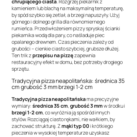
chrupiącego ciasta
. Rozgrzej piekarnik z
kamieniem lub blachą na maksymalną temperaturę,
by spód szybko się zetlał, a brzegi napuszyły. Użyj
górnego i dolnego grilla dla równomiernego
rumieńca. Przed włożeniem pizzy spryskaj ścianki
piekarnika wodą dla pary, co naśladuje piec
opalanego drewnem. Czas pieczenia zależy od
grubości – cienkie ciasto szybciej, grubsze dłużej.
Ten trik z
przepisu na pizzę
zapewnia
restauracyjny efekt w domu, bez potrzeby drogiego
sprzętu.
Tradycyjna pizza neapolitańska: średnica 35
cm grubość 3 mm brzegi 1-2 cm
Tradycyjna pizza neapolitańska
ma precyzyjne
wymiary:
średnica 35 cm
,
grubość 3 mm
w środku i
brzegi 1-2 cm
, co wyróżnia ją spośród innych
stylów. Rozciągaj ciasto rękami, nie wałkiem, by
zachować strukturę. Z
mąki typ 00
i krótkiego
pieczenia w wysokiej temperaturze uzyskasz