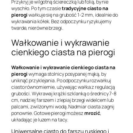
Przykryj je wilgotną ściereczką lub folią, by nie
wyschło. Po tym czasie
tradycyjne ciasto na
pierogi
wałkuje się na grubość 1-2 mm, idealnie do
wykrawania kółek. Bez odpoczynku ryzykujemy
twarde, nierówne brzegi.
Wałkowanie i wykrawanie
cienkiego ciasta na pierogi
Wałkowanie i wykrawanie cienkiego ciasta na
pierogi
wymaga stolnicy posypanej mąką, by
uniknąć przyklejania. Po odpoczynku rozwałkuj
ciasto równomiernie, używając wałka z regulacją
grubości. Wykrawaj krążki szklanką o średnicy 7-8
cm, nadziej farszem i zlepiaj brzegi widelcem lub
palcami, zwilżonymi wodą. Nadmiar ciasta zagnij
ponownie. Gotowe pierogi możesz
mrozić
,
układając je luzem na tacy.
Uniwersalne ciasto do farszu ruskiego i