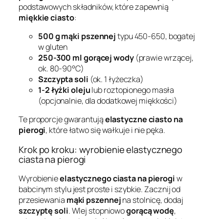
podstawowych składników, które zapewnią
miękkie ciasto
:
500 g mąki pszennej
typu 450-650, bogatej
w gluten
250-300 ml gorącej wody
(prawie wrzącej,
ok. 80-90°C)
Szczypta soli
(ok. 1 łyżeczka)
1-2 łyżki oleju
lub roztopionego masła
(opcjonalnie, dla dodatkowej miękkości)
Te proporcje gwarantują
elastyczne ciasto na
pierogi
, które łatwo się wałkuje i nie pęka.
Krok po kroku: wyrobienie elastycznego
ciasta na pierogi
Wyrobienie
elastycznego ciasta na pierogi
w
babcinym stylu jest proste i szybkie. Zacznij od
przesiewania
mąki pszennej
na stolnicę, dodaj
szczyptę soli
. Wlej stopniowo
gorącą wodę
,