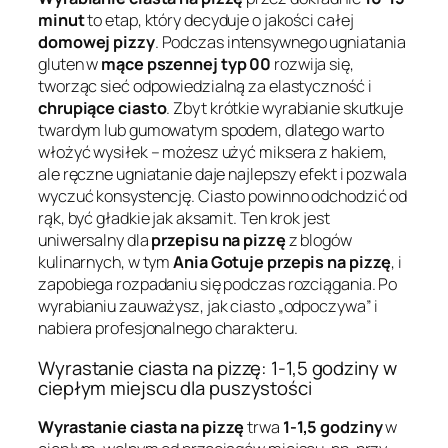
minut
to etap, który decyduje o jakości całej
domowej pizzy
. Podczas intensywnego ugniatania
gluten w
mące pszennej typ 00
rozwija się,
tworząc sieć odpowiedzialną za elastyczność i
chrupiące ciasto
. Zbyt krótkie wyrabianie skutkuje
twardym lub gumowatym spodem, dlatego warto
włożyć wysiłek – możesz użyć miksera z hakiem,
ale ręczne ugniatanie daje najlepszy efekt i pozwala
wyczuć konsystencję. Ciasto powinno odchodzić od
rąk, być gładkie jak aksamit. Ten krok jest
uniwersalny dla
przepisu na pizzę
z blogów
kulinarnych, w tym
Ania Gotuje przepis na pizzę
, i
zapobiega rozpadaniu się podczas rozciągania. Po
wyrabianiu zauważysz, jak ciasto „odpoczywa” i
nabiera profesjonalnego charakteru.
Wyrastanie ciasta na pizzę: 1-1,5 godziny w
ciepłym miejscu dla puszystości
Wyrastanie ciasta na pizzę
trwa
1-1,5 godziny
w