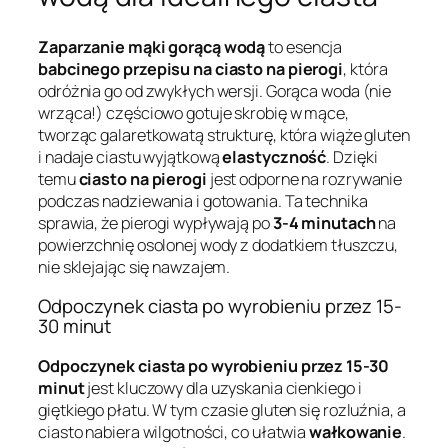
Zaparzanie mąki gorącą wodą
to esencja
babcinego przepisu na ciasto na pierogi
, która
odróżnia go od zwykłych wersji. Gorąca woda (nie
wrząca!) częściowo gotuje skrobię w mące,
tworząc galaretkowatą strukturę, która wiąże gluten
i nadaje ciastu wyjątkową
elastyczność
. Dzięki
temu
ciasto na pierogi
jest odporne na rozrywanie
podczas nadziewania i gotowania. Ta technika
sprawia, że pierogi wypływają po
3-4 minutach
na
powierzchnię osolonej wody z dodatkiem tłuszczu,
nie sklejając się nawzajem.
Odpoczynek ciasta po wyrobieniu przez 15-
30 minut
Odpoczynek ciasta po wyrobieniu przez 15-30
minut
jest kluczowy dla uzyskania cienkiego i
giętkiego płatu. W tym czasie gluten się rozluźnia, a
ciasto nabiera wilgotności, co ułatwia
wałkowanie
.