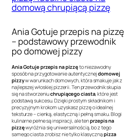
domową chrupiącą pizzę
Ania Gotuje przepis na pizzę
– podstawowy przewodnik
po domowej pizzy
Ania Gotuje przepis na pizzę
to niezawodny
sposób na przygotowanie autentycznej
domowej
pizzy
w warunkach domowych, która smakuje jak z
najlepszej włoskiej pizzerii. Ten przewodnik skupia
się na stworzeniu
chrupiącego ciasta
, które jest
podstawą sukcesu. Dzięki prostym składnikom i
precyzyjnym krokom uzyskasz pizzę o idealnej
teksturze – cienką, elastyczną i pełną smaku. Blogi
kulinarne pełne są inspiracji, ale ten
przepis na
pizzę
wyróżnia się uniwersalnością, bo z tego
samego ciasta zrobisz nie tylko klasyczną
pizza