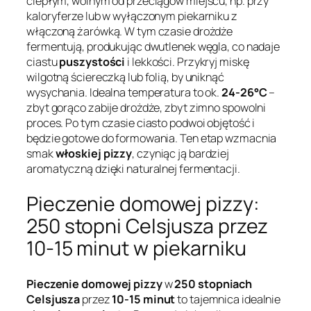
ciepłym, wolnym od przeciągów miejscu, np. przy
kaloryferze lub w wyłączonym piekarniku z
włączoną żarówką. W tym czasie drożdże
fermentują, produkując dwutlenek węgla, co nadaje
ciastu
puszystości
i lekkości. Przykryj miskę
wilgotną ściereczką lub folią, by uniknąć
wysychania. Idealna temperatura to ok.
24-26°C
–
zbyt gorąco zabije drożdże, zbyt zimno spowolni
proces. Po tym czasie ciasto podwoi objętość i
będzie gotowe do formowania. Ten etap wzmacnia
smak
włoskiej pizzy
, czyniąc ją bardziej
aromatyczną dzięki naturalnej fermentacji.
Pieczenie domowej pizzy:
250 stopni Celsjusza przez
10-15 minut w piekarniku
Pieczenie domowej pizzy
w
250 stopniach
Celsjusza
przez
10-15 minut
to tajemnica idealnie