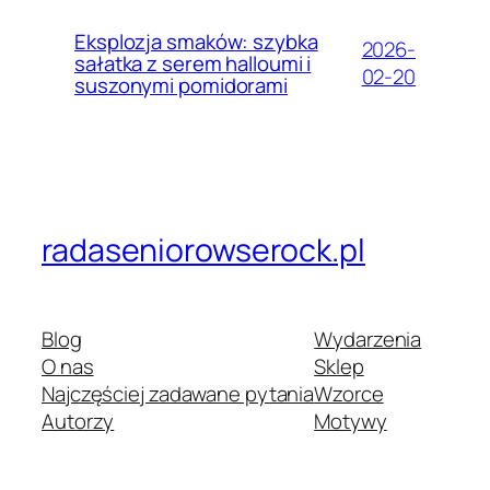
Eksplozja smaków: szybka
2026-
sałatka z serem halloumi i
02-20
suszonymi pomidorami
radaseniorowserock.pl
Blog
Wydarzenia
O nas
Sklep
Najczęściej zadawane pytania
Wzorce
Autorzy
Motywy