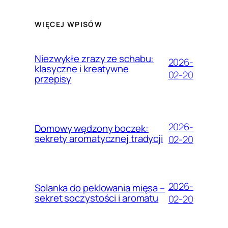
WIĘCEJ WPISÓW
Niezwykłe zrazy ze schabu:
2026-
klasyczne i kreatywne
02-20
przepisy
2026-
Domowy wędzony boczek:
sekrety aromatycznej tradycji
02-20
2026-
Solanka do peklowania mięsa –
sekret soczystości i aromatu
02-20