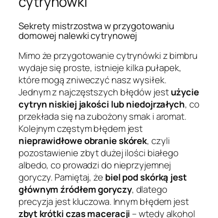
cytrynówki
Sekrety mistrzostwa w przygotowaniu
domowej nalewki cytrynowej
Mimo że przygotowanie cytrynówki z bimbru
wydaje się proste, istnieje kilka pułapek,
które mogą zniweczyć nasz wysiłek.
Jednym z najczęstszych błędów jest
użycie
cytryn niskiej jakości lub niedojrzałych
, co
przekłada się na zubożony smak i aromat.
Kolejnym częstym błędem jest
nieprawidłowe obranie skórek
, czyli
pozostawienie zbyt dużej ilości białego
albedo, co prowadzi do nieprzyjemnej
goryczy. Pamiętaj, że
biel pod skórką jest
głównym źródłem goryczy
, dlatego
precyzja jest kluczowa. Innym błędem jest
zbyt krótki czas maceracji
– wtedy alkohol