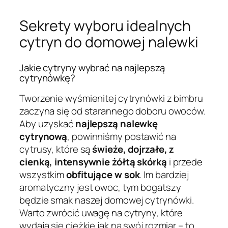
Sekrety wyboru idealnych
cytryn do domowej nalewki
Jakie cytryny wybrać na najlepszą
cytrynówkę?
Tworzenie wyśmienitej cytrynówki z bimbru
zaczyna się od starannego doboru owoców.
Aby uzyskać
najlepszą nalewkę
cytrynową
, powinniśmy postawić na
cytrusy, które są
świeże, dojrzałe, z
cienką, intensywnie żółtą skórką
i przede
wszystkim
obfitujące w sok
. Im bardziej
aromatyczny jest owoc, tym bogatszy
będzie smak naszej domowej cytrynówki.
Warto zwrócić uwagę na cytryny, które
wydają się ciężkie jak na swój rozmiar – to