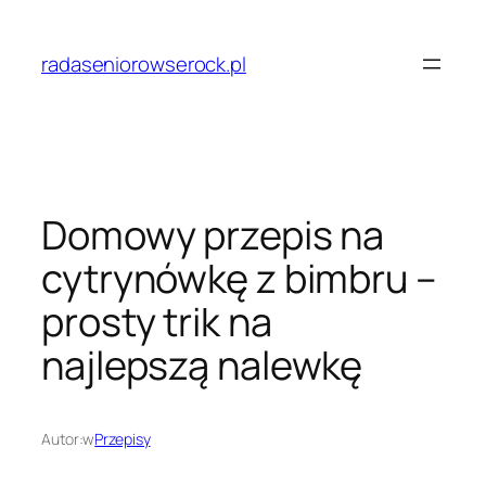
Przejdź
do
radaseniorowserock.pl
treści
Domowy przepis na
cytrynówkę z bimbru –
prosty trik na
najlepszą nalewkę
Autor:
w
Przepisy