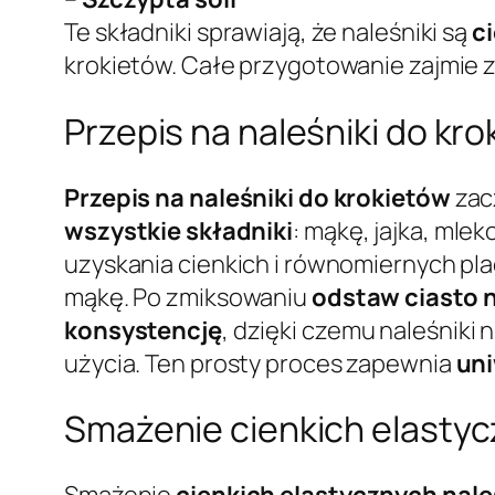
Te składniki sprawiają, że naleśniki są
ci
krokietów. Całe przygotowanie zajmie 
Przepis na naleśniki do kr
Przepis na naleśniki do krokietów
zacz
wszystkie składniki
: mąkę, jajka, mleko
uzyskania cienkich i równomiernych plac
mąkę. Po zmiksowaniu
odstaw ciasto 
konsystencję
, dzięki czemu naleśniki 
użycia. Ten prosty proces zapewnia
uni
Smażenie cienkich elastycz
Smażenie
cienkich elastycznych nal