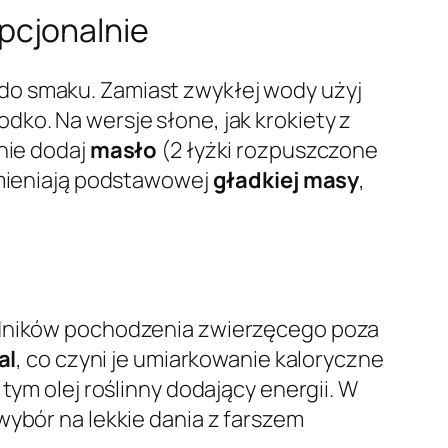
pcjonalnie
do smaku. Zamiast zwykłej wody użyj
dko. Na wersje słone, jak krokiety z
lnie dodaj
masło
(2 łyżki rozpuszczone
 zmieniają podstawowej
gładkiej masy
,
w
adników pochodzenia zwierzęcego poza
al
, co czyni je umiarkowanie kaloryczne
tym olej roślinny dodający energii. W
wybór na lekkie dania z farszem