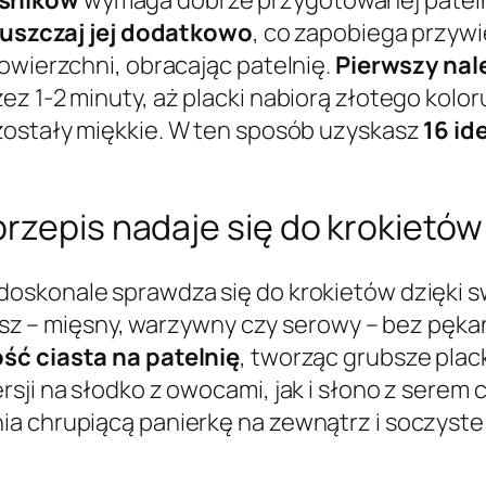
łuszczaj jej dodatkowo
, co zapobiega przywie
owierzchni, obracając patelnię.
Pierwszy nal
ez 1-2 minuty, aż placki nabiorą złotego kolo
pozostały miękkie. W ten sposób uzyskasz
16 id
rzepis nadaje się do krokietów
doskonale sprawdza się do krokietów dzięki s
farsz – mięsny, warzywny czy serowy – bez pęk
ość ciasta na patelnię
, tworząc grubsze plack
sji na słodko z owocami, jak i słono z serem c
ia chrupiącą panierkę na zewnątrz i soczyste