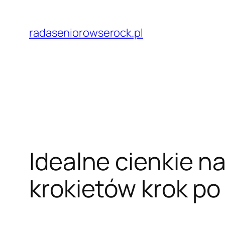
Przejdź
do
radaseniorowserock.pl
treści
Idealne cienkie na
krokietów krok po