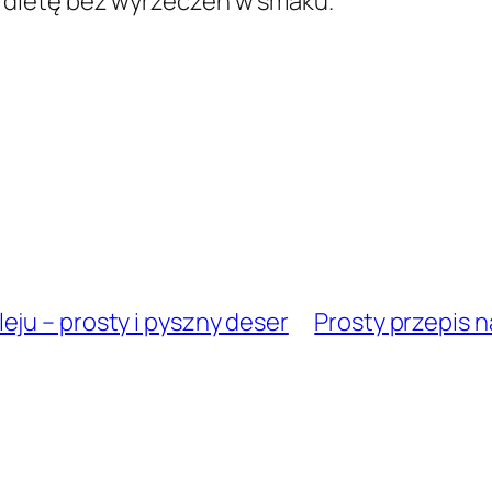
dietę bez wyrzeczeń w smaku.
ju – prosty i pyszny deser
Prosty przepis n