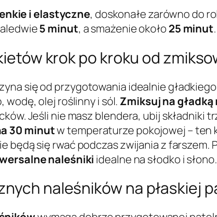
enkie i elastyczne
, doskonałe zarówno do rol
zaledwie
5 minut
, a smażenie około
25 minut
.
okietów krok po kroku od zmiks
yna się od przygotowania idealnie gładkiego 
, wodę, olej roślinny i sól.
Zmiksuj na gładką
ków. Jeśli nie masz blendera, ubij składniki 
na 30 minut
w temperaturze pokojowej – ten 
nie będą się rwać podczas zwijania z farszem. 
wersalne naleśniki
idealne na słodko i słono.
nych naleśników na płaskiej pa
eśników
wymaga dobrze przygotowanej pateln