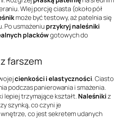
raniu. Wlej porcję ciasta (około pół
eśnik
może być testowy, aż patelnia się
ru. Po usmażeniu
przykryj naleśniki
ealnych placków
gotowych do
 z farszem
wojej
cienkości i elastyczności
. Ciasto
ania podczas panierowania i smażenia.
i lepiej trzymające kształt.
Naleśniki
z
zy szynką, co czyni je
 wnętrze, co jest sekretem udanych