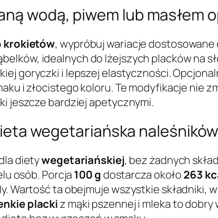
waną wodą, piwem lub masłem o
o krokietów
, wypróbuj wariacje dostosowane 
ąbelków, idealnych do lżejszych placków na sło
kiej goryczki i lepszej elastyczności. Opcjona
maku i złocistego koloru. Te modyfikacje nie
ki jeszcze bardziej apetycznymi.
i dieta wegetariańska naleśnikó
dla diety
wegetariańskiej
, bez żadnych skł
elu osób. Porcja
100 g
dostarcza około
263 kc
y. Wartość ta obejmuje wszystkie składniki, w 
enkie placki
z mąki pszennej i mleka to dobry 