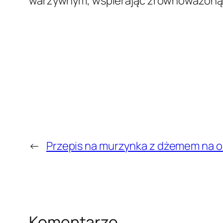
warzywnym, wspierając zrównoważoną 
←
Przepis na murzynka z dżemem na ole
Komentarze