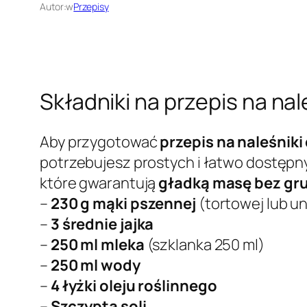
Autor:
w
Przepisy
Składniki na przepis na nal
Aby przygotować
przepis na naleśniki
potrzebujesz prostych i łatwo dostępn
które gwarantują
gładką masę bez gr
–
230 g mąki pszennej
(tortowej lub un
–
3 średnie jajka
–
250 ml mleka
(szklanka 250 ml)
–
250 ml wody
–
4 łyżki oleju roślinnego
–
Szczypta soli