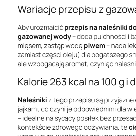
Wariacje przepisu z gazo
Aby urozmaicić
przepis na naleśniki d
gazowanej wody
– doda pulchności i b
mięsem, zastąp wodę
piwem
– nada lek
zamiast części oleju) dla bogatszego s
ale wzbogacają aromat, czyniąc naleśni
Kalorie 263 kcal na 100 g 
Naleśniki
z tego przepisu są przyjazne 
jajkami, co czyni je odpowiednimi dla wi
– idealne na sycący posiłek bez przesad
kontekście zdrowego odżywiania, te
ci