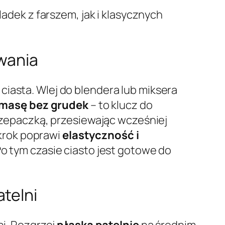
adek z farszem, jak i klasycznych
owania
ciasta. Wlej do blendera lub miksera
 masę bez grudek
– to klucz do
trzepaczką, przesiewając wcześniej
krok poprawi
elastyczność i
Po tym czasie ciasto jest gotowe do
telni
i. Rozgrzej
płaską patelnię
na średnim