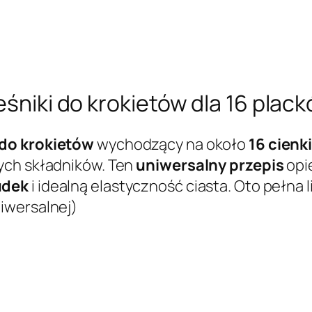
eśniki do krokietów dla 16 plac
 do krokietów
wychodzący na około
16 cienk
ych składników. Ten
uniwersalny przepis
opie
udek
i idealną elastyczność ciasta. Oto pełna l
iwersalnej)