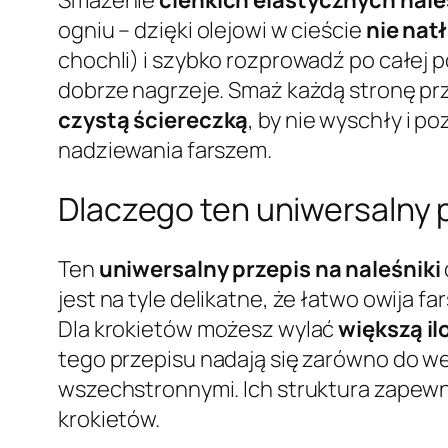
ogniu – dzięki olejowi w cieście
nie nat
chochli) i szybko rozprowadź po całej p
dobrze nagrzeje. Smaż każdą stronę prz
czystą ściereczką
, by nie wyschły i 
nadziewania farszem.
Dlaczego ten uniwersalny p
Ten
uniwersalny przepis na naleśniki
jest na tyle delikatne, że łatwo owija 
Dla krokietów możesz wylać
większą il
tego przepisu nadają się zarówno do wer
wszechstronnymi. Ich struktura zapewn
krokietów.