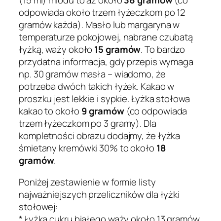
(15 ml) miodu to aż około
36 gramów
(co
odpowiada około trzem łyżeczkom po 12
gramów każda). Masło lub margaryna w
temperaturze pokojowej, nabrane czubatą
łyżką, waży około
15 gramów
. To bardzo
przydatna informacja, gdy przepis wymaga
np. 30 gramów masła – wiadomo, że
potrzeba dwóch takich łyżek. Kakao w
proszku jest lekkie i sypkie. Łyżka stołowa
kakao to około
9 gramów
(co odpowiada
trzem łyżeczkom po 3 gramy). Dla
kompletności obrazu dodajmy, że łyżka
śmietany kremówki 30% to około
18
gramów
.
Poniżej zestawienie w formie listy
najważniejszych przeliczników dla łyżki
stołowej:
* Łyżka cukru białego waży około 13 gramów.