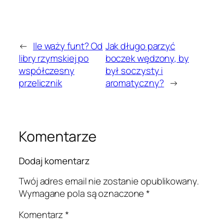
←
Ile waży funt? Od
Jak długo parzyć
libry rzymskiej po
boczek wędzony, by
współczesny
był soczysty i
przelicznik
aromatyczny?
→
Komentarze
Dodaj komentarz
Twój adres email nie zostanie opublikowany.
Wymagane pola są oznaczone
*
Komentarz
*