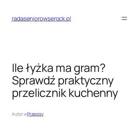
Przejdź
do
radaseniorowserock.pl
treści
Ile łyżka ma gram?
Sprawdź praktyczny
przelicznik kuchenny
Autor:
w
Przepisy