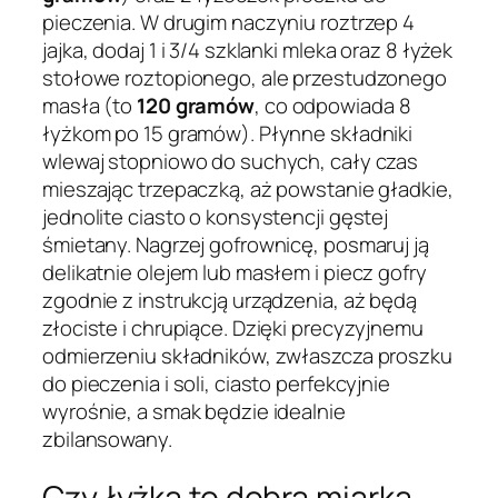
pieczenia. W drugim naczyniu roztrzep 4
jajka, dodaj 1 i 3/4 szklanki mleka oraz 8 łyżek
stołowe roztopionego, ale przestudzonego
masła (to
120 gramów
, co odpowiada 8
łyżkom po 15 gramów). Płynne składniki
wlewaj stopniowo do suchych, cały czas
mieszając trzepaczką, aż powstanie gładkie,
jednolite ciasto o konsystencji gęstej
śmietany. Nagrzej gofrownicę, posmaruj ją
delikatnie olejem lub masłem i piecz gofry
zgodnie z instrukcją urządzenia, aż będą
złociste i chrupiące. Dzięki precyzyjnemu
odmierzeniu składników, zwłaszcza proszku
do pieczenia i soli, ciasto perfekcyjnie
wyrośnie, a smak będzie idealnie
zbilansowany.
Czy łyżka to dobra miarka