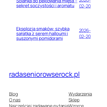
2026-
Solanka do peklowania mięsa –
sekret soczystości i aromatu
02-20
Eksplozja smaków: szybka
2026-
sałatka z serem halloumi i
02-20
suszonymi pomidorami
radaseniorowserock.pl
Blog
Wydarzenia
O nas
Sklep
Najczęściej zadawane pytania
Wzorce