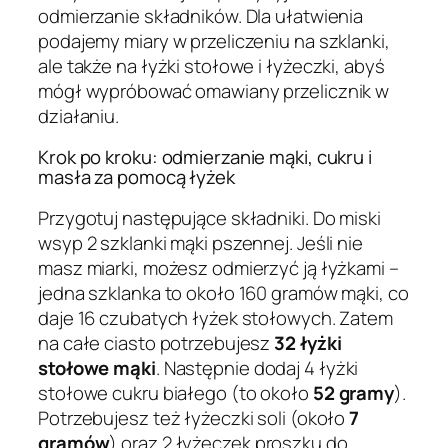
odmierzanie składników. Dla ułatwienia
podajemy miary w przeliczeniu na szklanki,
ale także na łyżki stołowe i łyżeczki, abyś
mógł wypróbować omawiany przelicznik w
działaniu.
Krok po kroku: odmierzanie mąki, cukru i
masła za pomocą łyżek
Przygotuj następujące składniki. Do miski
wsyp 2 szklanki mąki pszennej. Jeśli nie
masz miarki, możesz odmierzyć ją łyżkami –
jedna szklanka to około 160 gramów mąki, co
daje 16 czubatych łyżek stołowych. Zatem
na całe ciasto potrzebujesz
32 łyżki
stołowe mąki
. Następnie dodaj 4 łyżki
stołowe cukru białego (to około
52 gramy
).
Potrzebujesz też łyżeczki soli (około
7
gramów
) oraz 2 łyżeczek proszku do