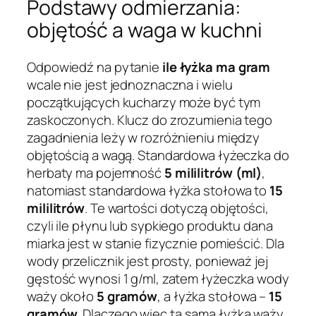
Podstawy odmierzania:
objętość a waga w kuchni
Odpowiedź na pytanie
ile łyżka ma gram
wcale nie jest jednoznaczna i wielu
początkujących kucharzy może być tym
zaskoczonych. Klucz do zrozumienia tego
zagadnienia leży w rozróżnieniu między
objętością a wagą. Standardowa łyżeczka do
herbaty ma pojemność
5 mililitrów (ml)
,
natomiast standardowa łyżka stołowa to
15
mililitrów
. Te wartości dotyczą objętości,
czyli ile płynu lub sypkiego produktu dana
miarka jest w stanie fizycznie pomieścić. Dla
wody przelicznik jest prosty, ponieważ jej
gęstość wynosi 1 g/ml, zatem łyżeczka wody
waży około
5 gramów
, a łyżka stołowa –
15
gramów
. Dlaczego więc ta sama łyżka waży