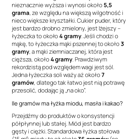
nieznacznie wyższa i wynosi około
5,5
grama
, ze względu na większą wilgotność i
nieco większe kryształki. Cukier puder, który
jest bardzo drobno zmielony, jest lżejszy –
łyżeczka to około
4 gramy
. Jeśli chodzi o
mąkę, to łyżeczka mąki pszennej to około
3
gramy
, a mąki ziemniaczanej, która jest
cięższa, około
4 gramy
. Prawdziwym
rekordzistą pod względem wagi jest sól.
Jedna łyżeczka soli waży aż około
7
gramów
, dlatego tak łatwo jest nią potrawę
przesolić, dodając ją „na oko”.
Ile gramów ma łyżka miodu, masła i kakao?
Przejdźmy do produktów o konsystencji
półpłynnej lub stałej. Miód jest bardzo
gęsty i ciężki. Standardowa łyżka stołowa