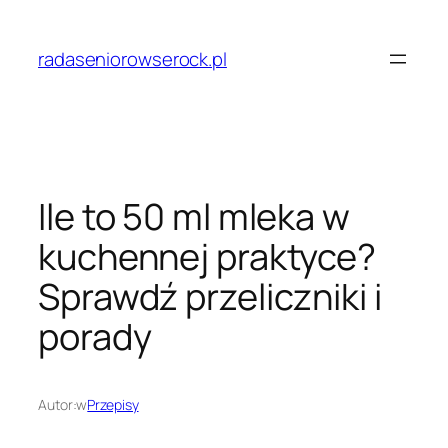
Przejdź
do
radaseniorowserock.pl
treści
Ile to 50 ml mleka w
kuchennej praktyce?
Sprawdź przeliczniki i
porady
Autor:
w
Przepisy