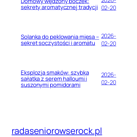
2026-
Domowy wędzony boczek:
sekrety aromatycznej tradycji
02-20
2026-
Solanka do peklowania mięsa –
sekret soczystości i aromatu
02-20
Eksplozja smaków: szybka
2026-
sałatka z serem halloumi i
02-20
suszonymi pomidorami
radaseniorowserock.pl