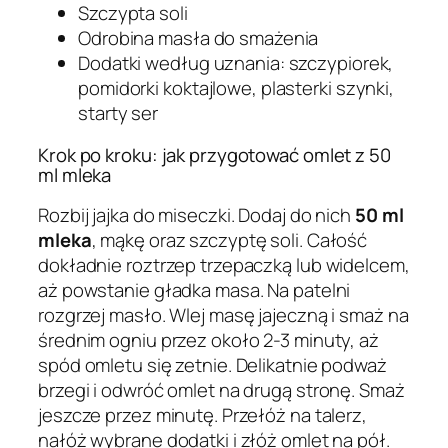
Szczypta soli
Odrobina masła do smażenia
Dodatki według uznania: szczypiorek,
pomidorki koktajlowe, plasterki szynki,
starty ser
Krok po kroku: jak przygotować omlet z 50
ml mleka
Rozbij jajka do miseczki. Dodaj do nich
50 ml
mleka
, mąkę oraz szczyptę soli. Całość
dokładnie roztrzep trzepaczką lub widelcem,
aż powstanie gładka masa. Na patelni
rozgrzej masło. Wlej masę jajeczną i smaż na
średnim ogniu przez około 2-3 minuty, aż
spód omletu się zetnie. Delikatnie podważ
brzegi i odwróć omlet na drugą stronę. Smaż
jeszcze przez minutę. Przełóż na talerz,
nałóż wybrane dodatki i złóż omlet na pół.