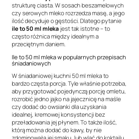
strukturę ciasta. W sosach beszamelowych
czy serowych mleko rozrzedza masę, a jego
ilość decyduje o gęstości. Dlatego pytanie
ile to 50 ml mleka
jest tak istotne – to
często różnica między idealnym a
przeciętnym daniem.
Ile to 50 ml mleka w popularnych przepisach
śniadaniowych
W śniadaniowej kuchni 50 ml mleka to
bardzo częsta porcja. Tyle właśnie potrzeba,
aby przygotować pojedynczą porcję omletu,
rozrobić jedno jajko na jajecznicę na maśle
czy dodać do owsianki dla uzyskania
idealnej, kremowej konsystencji bez
przeładowania jej płynem. To także ilość,
którą można dodać do kawy, by nie
zdominowała jej smaku, lub wlać do koktajlu