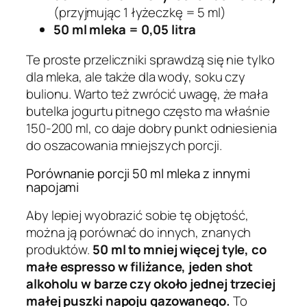
(przyjmując 1 łyżeczkę = 5 ml)
50 ml mleka = 0,05 litra
Te proste przeliczniki sprawdzą się nie tylko
dla mleka, ale także dla wody, soku czy
bulionu. Warto też zwrócić uwagę, że mała
butelka jogurtu pitnego często ma właśnie
150-200 ml, co daje dobry punkt odniesienia
do oszacowania mniejszych porcji.
Porównanie porcji 50 ml mleka z innymi
napojami
Aby lepiej wyobrazić sobie tę objętość,
można ją porównać do innych, znanych
produktów.
50 ml to mniej więcej tyle, co
małe espresso w filiżance, jeden shot
alkoholu w barze czy około jednej trzeciej
małej puszki napoju gazowanego.
To