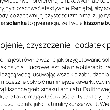
ndywidualnych preferencji smakowych, ale te 
cyjnym pracować efektywnie. Pamiętaj, aby s
dy, co zapewni jej czystość i zminimalizuje 
ana
solanka
to gwarancja, że Twoje
kiszone b
ojenie, czyszczenie i dodatek 
nia jest równie ważne jak przygotowanie sola
ak psucia. Kluczowe jest, aby nie obierać bur
eżącą wodą, usuwając wszelkie zabrudzenia. 
, możesz je pokroić na mniejsze kawałki, czyli 
ą kiszonce głębi smaku i aromatu. Do litrowe
ak, ale także mają właściwości antybakteryjn
strości i działa jako naturalny konserwant. W