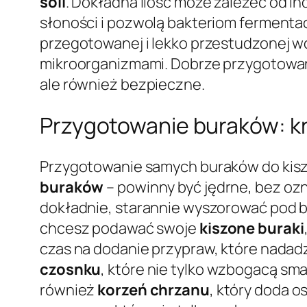
soli
. Dokładna ilość może zależeć od i
słoności i pozwolą bakteriom fermenta
przegotowanej i lekko przestudzonej wo
mikroorganizmami. Dobrze przygotow
ale również bezpieczne.
Przygotowanie buraków: kr
Przygotowanie samych buraków do kisze
buraków
– powinny być jędrne, bez ozn
dokładnie, starannie wyszorować pod bi
chcesz podawać swoje
kiszone buraki
czas na dodanie przypraw, które nadadz
czosnku
, które nie tylko wzbogacą sm
również
korzeń chrzanu
, który doda o