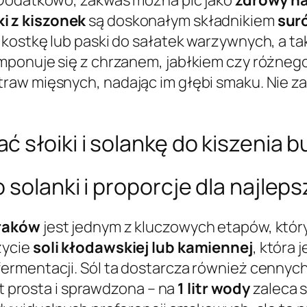
i z kiszonek
są doskonałym składnikiem
sur
kostkę lub paski do sałatek warzywnych, a ta
mponuje się z chrzanem, jabłkiem czy różnego
raw mięsnych, nadając im głębi smaku. Nie z
 słoiki i solankę do kiszenia 
 solanki i proporcje dla najle
uraków
jest jednym z kluczowych etapów, któr
życie
soli kłodawskiej lub kamiennej
, która 
ermentacji. Sól ta dostarcza również cennyc
st prosta i sprawdzona – na
1 litr wody
zaleca 