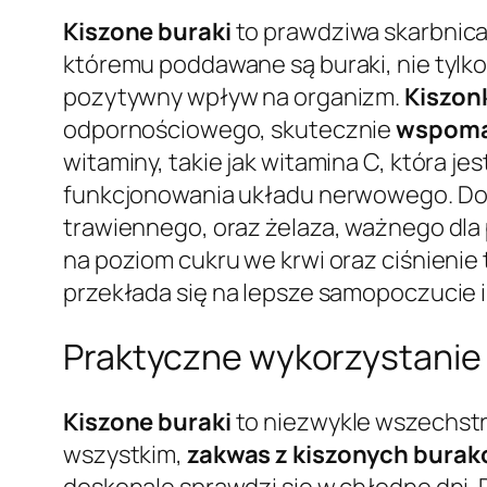
Kiszone buraki
to prawdziwa skarbnica
któremu poddawane są buraki, nie tylko
pozytywny wpływ na organizm.
Kiszon
odpornościowego, skutecznie
wspomag
witaminy, takie jak witamina C, która 
funkcjonowania układu nerwowego. D
trawiennego, oraz żelaza, ważnego dla 
na poziom cukru we krwi oraz ciśnienie t
przekłada się na lepsze samopoczucie 
Praktyczne wykorzystanie
Kiszone buraki
to niezwykle wszechstr
wszystkim,
zakwas z kiszonych bura
doskonale sprawdzi się w chłodne dni.