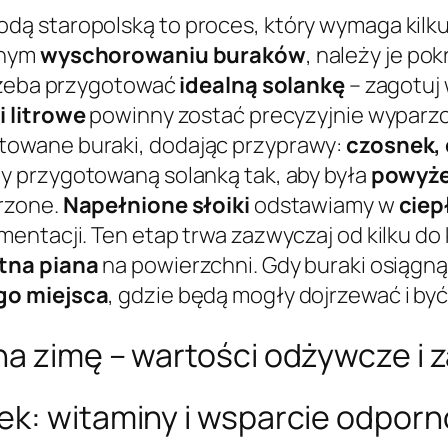
ą staropolską to proces, który wymaga kilk
dnym
wyschorowaniu buraków
, należy je pok
trzeba przygotować
idealną solankę
– zagotuj 
i litrowe
powinny zostać precyzyjnie wyparzo
owane buraki, dodając przyprawy:
czosnek, 
y przygotowaną solanką tak, aby była
powyże
rzone.
Napełnione słoiki
odstawiamy w
ciep
ntacji. Ten etap trwa zazwyczaj od kilku do k
atna piana
na powierzchni. Gdy buraki osiągną
go miejsca
, gdzie będą mogły dojrzewać i by
na zimę – wartości odżywcze i
ek: witaminy i wsparcie odporn