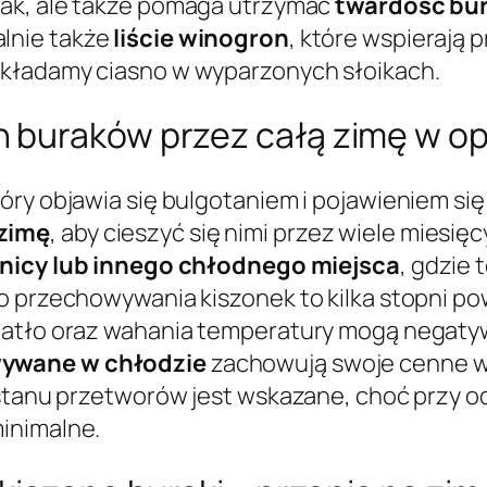
smak, ale także pomaga utrzymać
twardość bu
alnie także
liście winogron
, które wspierają 
układamy ciasno w wyparzonych słoikach.
 buraków przez całą zimę w o
óry objawia się bulgotaniem i pojawieniem się
 zimę
, aby cieszyć się nimi przez wiele miesięc
nicy lub innego chłodnego miejsca
, gdzie
o przechowywania kiszonek to kilka stopni pow
iatło oraz wahania temperatury mogą negatyw
wywane w chłodzie
zachowują swoje cenne w
e stanu przetworów jest wskazane, choć przy 
inimalne.