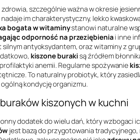
 zdrowia, szczególnie ważna w okresie jesie
 nadaje im charakterystyczny, lekko kwaskowa
ka bogata w witaminy
stanowi naturalne wsp
ając odporność na przeziębienia
i inne i
jest silnym antyoksydantem, oraz witaminy z g
odatkowo,
kiszone buraki
są źródłem błonnika
profilaktyki anemii. Regularne spożywanie
ki
ętnicze. To naturalny probiotyk, który zasiedl
i ogólną kondycję organizmu.
 buraków kiszonych w kuchni
onny dodatek do wielu dań, który wzbogaci i
ków
jest bazą do przygotowania tradycyjnego
 Dodatkowo, zakwas można pić jako
zdrowy na