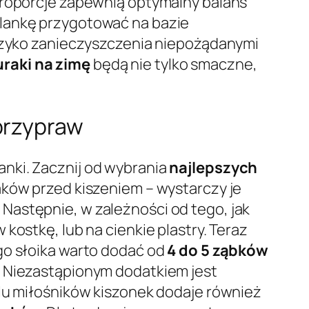
proporcje zapewnią optymalny balans
olankę przygotować na bazie
ryzyko zanieczyszczenia niepożądanymi
uraki na zimę
będą nie tylko smaczne,
przypraw
nki. Zacznij od wybrania
najlepszych
aków przed kiszeniem – wystarczy je
Następnie, w zależności od tego, jak
w kostkę, lub na cienkie plastry. Teraz
go słoika warto dodać od
4 do 5 ząbków
e. Niezastąpionym dodatkiem jest
ielu miłośników kiszonek dodaje również