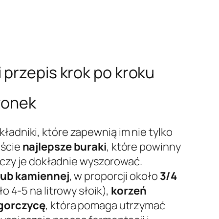
 przepis krok po kroku
zonek
ładniki, które zapewnią im nie tylko
iście
najlepsze buraki
, które powinny
arczy je dokładnie wyszorować.
 lub kamiennej
, w proporcji około
3/4
o 4-5 na litrowy słoik),
korzeń
gorczycę
, która pomaga utrzymać