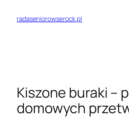
Przejdź
do
radaseniorowserock.pl
treści
Kiszone buraki – 
domowych przet