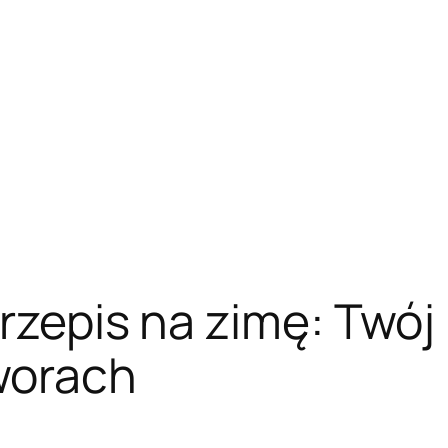
przepis na zimę: Twó
worach