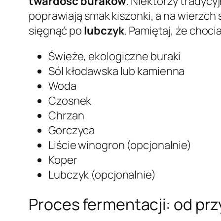
twardość buraków
. Niektórzy tradycy
poprawiają smak kiszonki, a na wierzch 
sięgnąć po
lubczyk
. Pamiętaj, że choci
Świeże, ekologiczne buraki
Sól kłodawska lub kamienna
Woda
Czosnek
Chrzan
Gorczyca
Liście winogron (opcjonalnie)
Koper
Lubczyk (opcjonalnie)
Proces fermentacji: od pr