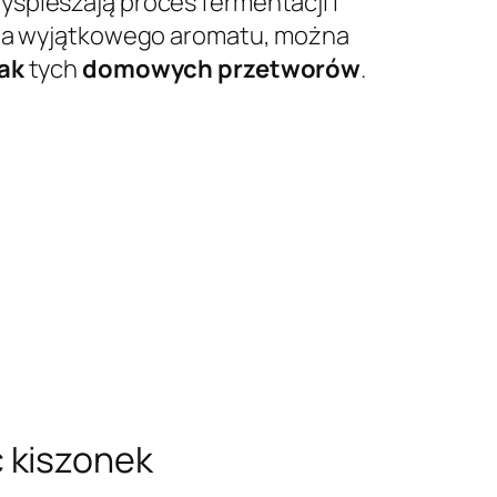
zyspieszają proces fermentacji i
ania wyjątkowego aromatu, można
mak
tych
domowych przetworów
.
 kiszonek