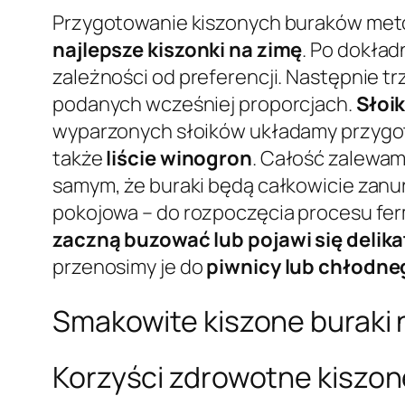
Przygotowanie kiszonych buraków metod
najlepsze kiszonki na zimę
. Po dokła
zależności od preferencji. Następnie 
podanych wcześniej proporcjach.
Słoik
wyparzonych słoików układamy przygot
także
liście winogron
. Całość zalewam
samym, że buraki będą całkowicie zanu
pokojowa – do rozpoczęcia procesu ferme
zaczną buzować lub pojawi się delik
przenosimy je do
piwnicy lub chłodne
Smakowite kiszone buraki 
Korzyści zdrowotne kiszon