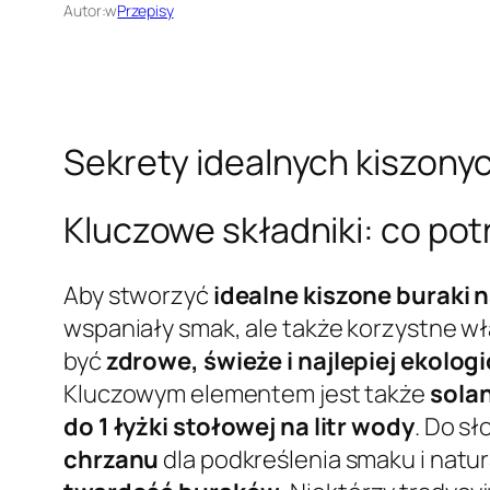
Autor:
w
Przepisy
Sekrety idealnych kiszonyc
Kluczowe składniki: co pot
Aby stworzyć
idealne kiszone buraki 
wspaniały smak, ale także korzystne w
być
zdrowe, świeże i najlepiej ekolog
Kluczowym elementem jest także
sola
do 1 łyżki stołowej na litr wody
. Do s
chrzanu
dla podkreślenia smaku i natu