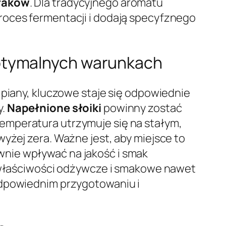
raków
. Dla tradycyjnego aromatu
proces fermentacji i dodają specyfznego
ptymalnych warunkach
 piany, kluczowe staje się odpowiednie
y.
Napełnione słoiki
powinny zostać
 temperatura utrzymuje się na stałym,
yżej zera. Ważne jest, aby miejsce to
nie wpływać na jakość i smak
łaściwości odżywcze i smakowe nawet
odpowiednim przygotowaniu i