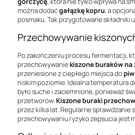
gorczycę
, która nie tylko wpływa na 
można dodać
gałązkę kopru
, a opcjon
posmaku. Tak przygotowane składniki 
Przechowywanie kiszonych
Po zakończeniu procesu fermentacji, kt
przechowywanie
kiszone buraków na
przeniesione z ciepłego miejsca do
piw
niskim poziomie. Idealna temperatura d
było suche i zaciemnione, ponieważ św
przetworów.
Kiszone buraki przecho
przez kilka lat. Regularne sprawdzani
przechowywaniu ryzyko zepsucia jest m