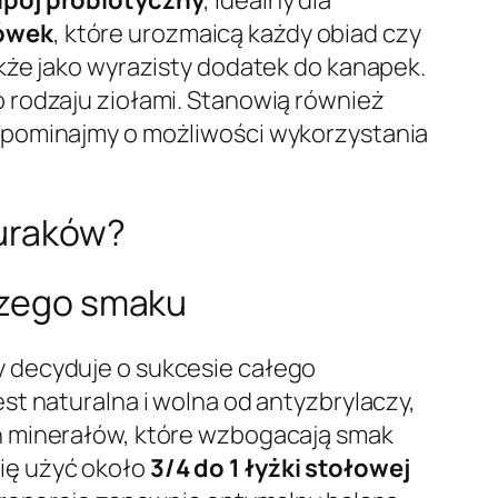
ówek
, które urozmaicą każdy obiad czy
kże jako wyrazisty dodatek do kanapek.
 rodzaju ziołami. Stanowią również
apominajmy o możliwości wykorzystania
buraków?
pszego smaku
y decyduje o sukcesie całego
jest naturalna i wolna od antyzbrylaczy,
h minerałów, które wzbogacają smak
się użyć około
3/4 do 1 łyżki stołowej