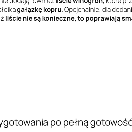
jnie dodają również
liście winogron
, które pr
słoika
gałązkę kopru
. Opcjonalnie, dla dod
aż
liście nie są konieczne, to poprawiają s
zygotowania po pełną gotowość