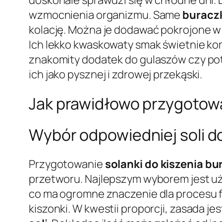
wzmocnienia organizmu. Same
buraczk
kolację. Można je dodawać pokrojone w 
Ich lekko kwaskowaty smak świetnie ko
znakomity dodatek do gulaszów czy pot
ich jako pysznej i zdrowej przekąski.
Jak prawidłowo przygotować
Wybór odpowiedniej soli do
Przygotowanie
solanki do kiszenia b
przetworu. Najlepszym wyborem jest u
co ma ogromne znaczenie dla procesu f
kiszonki. W kwestii proporcji, zasada je