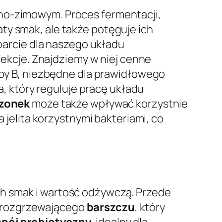
nno-zimowym. Proces fermentacji,
ty smak, ale także potęguje ich
arcie dla naszego układu
nfekcje. Znajdziemy w niej cenne
rupy B, niezbędne dla prawidłowego
, który reguluje pracę układu
szonek
może także wpływać korzystnie
a jelita korzystnymi bakteriami, co
ch smak i wartość odżywczą. Przede
, rozgrzewającego
barszczu
, który
pój probiotyczny
, idealny dla