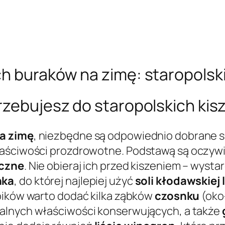
h buraków na zimę: staropolski
rzebujesz do staropolskich kis
na zimę
, niezbędne są odpowiednio dobrane sk
łaściwości prozdrowotne. Podstawą są oczyw
iczne
. Nie obieraj ich przed kiszeniem – wyst
nka
, do której najlepiej użyć
soli kłodawskiej
łoików warto dodać kilka ząbków
czosnku
(okoł
ralnych właściwości konserwujących, a także