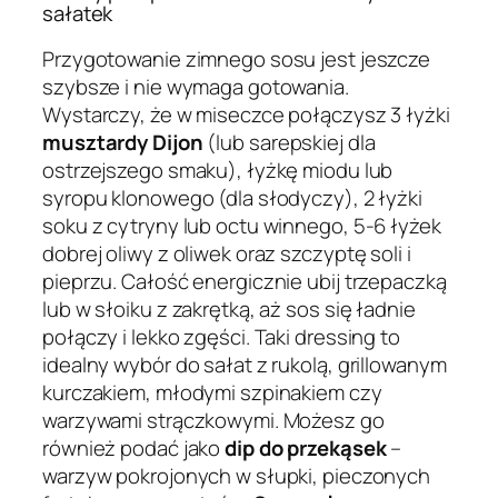
sałatek
Przygotowanie zimnego sosu jest jeszcze
szybsze i nie wymaga gotowania.
Wystarczy, że w miseczce połączysz 3 łyżki
musztardy Dijon
(lub sarepskiej dla
ostrzejszego smaku), łyżkę miodu lub
syropu klonowego (dla słodyczy), 2 łyżki
soku z cytryny lub octu winnego, 5-6 łyżek
dobrej oliwy z oliwek oraz szczyptę soli i
pieprzu. Całość energicznie ubij trzepaczką
lub w słoiku z zakrętką, aż sos się ładnie
połączy i lekko zgęści. Taki dressing to
idealny wybór do sałat z rukolą, grillowanym
kurczakiem, młodymi szpinakiem czy
warzywami strączkowymi. Możesz go
również podać jako
dip do przekąsek
–
warzyw pokrojonych w słupki, pieczonych