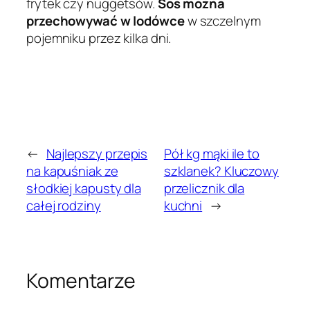
frytek czy nuggetsów.
Sos można
przechowywać w lodówce
w szczelnym
pojemniku przez kilka dni.
←
Najlepszy przepis
Pół kg mąki ile to
na kapuśniak ze
szklanek? Kluczowy
słodkiej kapusty dla
przelicznik dla
całej rodziny
kuchni
→
Komentarze