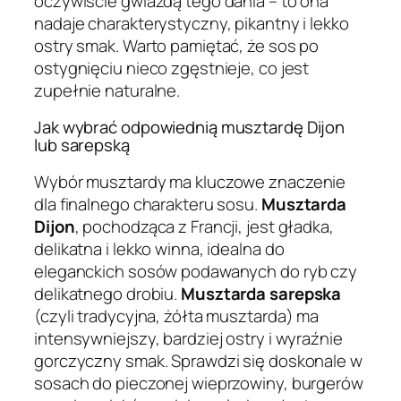
oczywiście gwiazdą tego dania – to ona
nadaje charakterystyczny, pikantny i lekko
ostry smak. Warto pamiętać, że sos po
ostygnięciu nieco zgęstnieje, co jest
zupełnie naturalne.
Jak wybrać odpowiednią musztardę Dijon
lub sarepską
Wybór musztardy ma kluczowe znaczenie
dla finalnego charakteru sosu.
Musztarda
Dijon
, pochodząca z Francji, jest gładka,
delikatna i lekko winna, idealna do
eleganckich sosów podawanych do ryb czy
delikatnego drobiu.
Musztarda sarepska
(czyli tradycyjna, żółta musztarda) ma
intensywniejszy, bardziej ostry i wyraźnie
gorczyczny smak. Sprawdzi się doskonale w
sosach do pieczonej wieprzowiny, burgerów