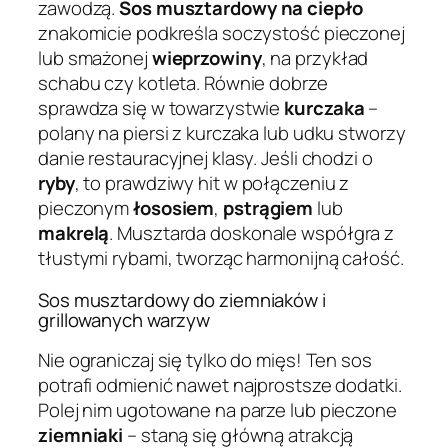
zawodzą.
Sos musztardowy na ciepło
znakomicie podkreśla soczystość pieczonej
lub smażonej
wieprzowiny
, na przykład
schabu czy kotleta. Równie dobrze
sprawdza się w towarzystwie
kurczaka
–
polany na piersi z kurczaka lub udku stworzy
danie restauracyjnej klasy. Jeśli chodzi o
ryby
, to prawdziwy hit w połączeniu z
pieczonym
łososiem
,
pstrągiem
lub
makrelą
. Musztarda doskonale współgra z
tłustymi rybami, tworząc harmonijną całość.
Sos musztardowy do ziemniaków i
grillowanych warzyw
Nie ograniczaj się tylko do mięs! Ten sos
potrafi odmienić nawet najprostsze dodatki.
Polej nim ugotowane na parze lub pieczone
ziemniaki
– staną się główną atrakcją