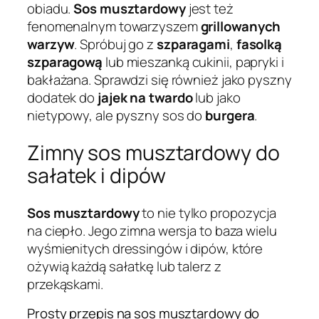
obiadu.
Sos musztardowy
jest też
fenomenalnym towarzyszem
grillowanych
warzyw
. Spróbuj go z
szparagami
,
fasolką
szparagową
lub mieszanką cukinii, papryki i
bakłażana. Sprawdzi się również jako pyszny
dodatek do
jajek na twardo
lub jako
nietypowy, ale pyszny sos do
burgera
.
Zimny sos musztardowy do
sałatek i dipów
Sos musztardowy
to nie tylko propozycja
na ciepło. Jego zimna wersja to baza wielu
wyśmienitych dressingów i dipów, które
ożywią każdą sałatkę lub talerz z
przekąskami.
Prosty przepis na sos musztardowy do