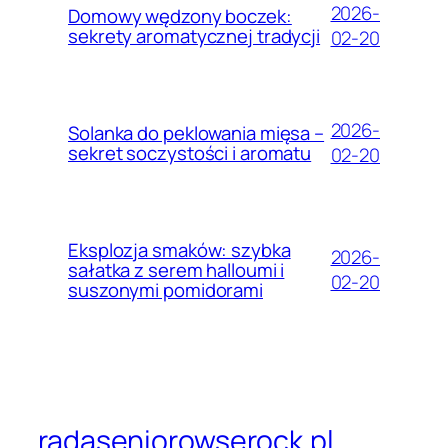
2026-
Domowy wędzony boczek:
sekrety aromatycznej tradycji
02-20
2026-
Solanka do peklowania mięsa –
sekret soczystości i aromatu
02-20
Eksplozja smaków: szybka
2026-
sałatka z serem halloumi i
02-20
suszonymi pomidorami
radaseniorowserock.pl