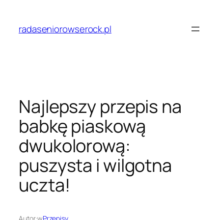
Przejdź
do
radaseniorowserock.pl
treści
Najlepszy przepis na
babkę piaskową
dwukolorową:
puszysta i wilgotna
uczta!
Autor:
w
Przepisy