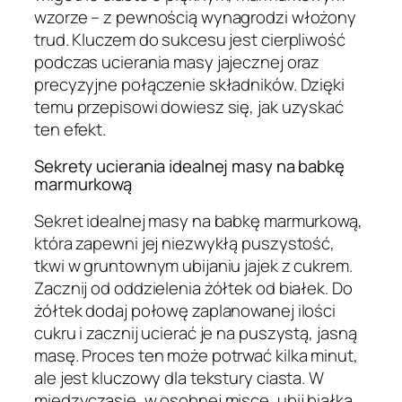
wzorze – z pewnością wynagrodzi włożony
trud. Kluczem do sukcesu jest cierpliwość
podczas ucierania masy jajecznej oraz
precyzyjne połączenie składników. Dzięki
temu przepisowi dowiesz się, jak uzyskać
ten efekt.
Sekrety ucierania idealnej masy na babkę
marmurkową
Sekret idealnej masy na babkę marmurkową,
która zapewni jej niezwykłą puszystość,
tkwi w gruntownym ubijaniu jajek z cukrem.
Zacznij od oddzielenia żółtek od białek. Do
żółtek dodaj połowę zaplanowanej ilości
cukru i zacznij ucierać je na puszystą, jasną
masę. Proces ten może potrwać kilka minut,
ale jest kluczowy dla tekstury ciasta. W
międzyczasie, w osobnej misce, ubij białka