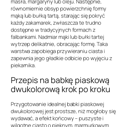
masła, margaryny lub oleju. Następnie,
równomiernie obsyp powierzchnię formy
mąką lub bułką tartą, starając się pokryć
każdy zakamarek, zwłaszcza te trudno
dostępne w tradycyjnych formach z
falbankami. Nadmiar mąki lub bułki tartej
wytrzep delikatnie, obracając formę. Taka
warstwa zapobiega przywieraniu ciasta i
zapewnia jego gładkie odbicie po wyjęciu z
piekarnika.
Przepis na babkę piaskową
dwukolorową krok po kroku
Przygotowanie idealnej babki piaskowej
dwukolorowej jest prostsze, niż mogłoby się
wydawać, a efekt końcowy – puszyste i
wilgotne ciasto o pięknym, marmurkowym