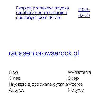
Eksplozja smaków: szybka
2026-
sałatka z serem halloumi i
02-20
suszonymi pomidorami
radaseniorowserock.pl
Blog
Wydarzenia
O nas
Sklep
Najczęściej zadawane pytania
Wzorce
Autorzy
Motywy