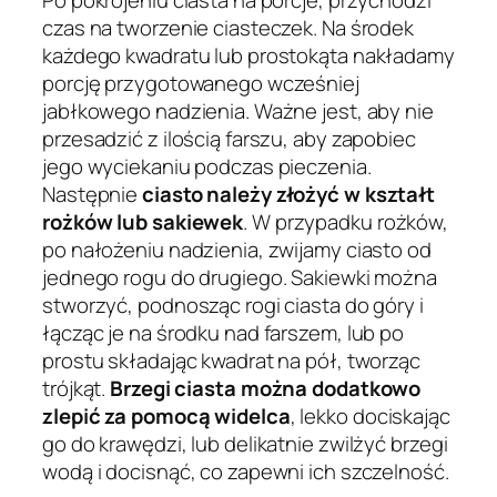
Po pokrojeniu ciasta na porcje, przychodzi
czas na tworzenie ciasteczek. Na środek
każdego kwadratu lub prostokąta nakładamy
porcję przygotowanego wcześniej
jabłkowego nadzienia. Ważne jest, aby nie
przesadzić z ilością farszu, aby zapobiec
jego wyciekaniu podczas pieczenia.
Następnie
ciasto należy złożyć w kształt
rożków lub sakiewek
. W przypadku rożków,
po nałożeniu nadzienia, zwijamy ciasto od
jednego rogu do drugiego. Sakiewki można
stworzyć, podnosząc rogi ciasta do góry i
łącząc je na środku nad farszem, lub po
prostu składając kwadrat na pół, tworząc
trójkąt.
Brzegi ciasta można dodatkowo
zlepić za pomocą widelca
, lekko dociskając
go do krawędzi, lub delikatnie zwilżyć brzegi
wodą i docisnąć, co zapewni ich szczelność.