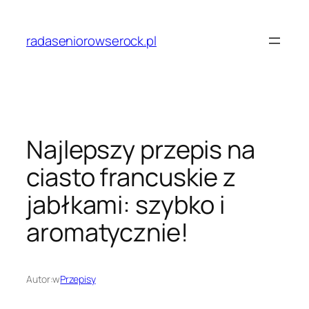
Przejdź
do
radaseniorowserock.pl
treści
Najlepszy przepis na
ciasto francuskie z
jabłkami: szybko i
aromatycznie!
Autor:
w
Przepisy