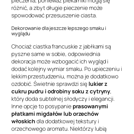
pieczenia, ponieważ piekarniki mogą się
różnić, a zbyt długie pieczenie może
spowodować przesuszenie ciasta.
Dekorowanie dla jeszcze lepszego smaku i
wyglądu
Chociaż ciastka francuskie z jabłkami są
pyszne same w sobie, odpowiednia
dekoracja może wzbogacić ich wygląd i
dodać kolejny wymiar smaku. Po upieczeniu i
lekkim przestudzeniu, można je dodatkowo
ozdobić. Świetnie sprawdzi się
lukier z
cukru pudru i odrobiny soku z cytryny
,
który doda subtelnej słodyczy i elegancji.
Inne opcje to posypanie
prasowanymi
płatkami migdałów lub orzechów
włoskich
dla dodatkowej tekstury i
orzechowego aromatu. Niektórzy lubią