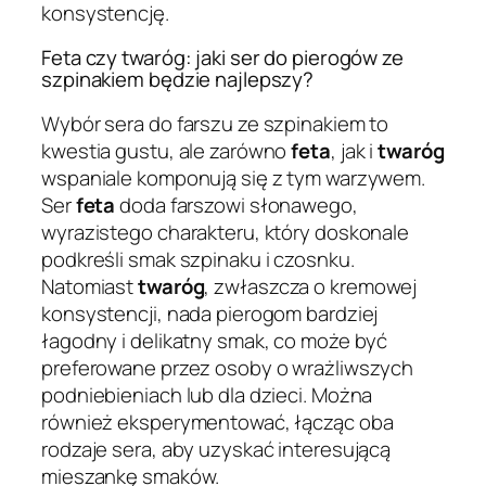
konsystencję.
Feta czy twaróg: jaki ser do pierogów ze
szpinakiem będzie najlepszy?
Wybór sera do farszu ze szpinakiem to
kwestia gustu, ale zarówno
feta
, jak i
twaróg
wspaniale komponują się z tym warzywem.
Ser
feta
doda farszowi słonawego,
wyrazistego charakteru, który doskonale
podkreśli smak szpinaku i czosnku.
Natomiast
twaróg
, zwłaszcza o kremowej
konsystencji, nada pierogom bardziej
łagodny i delikatny smak, co może być
preferowane przez osoby o wrażliwszych
podniebieniach lub dla dzieci. Można
również eksperymentować, łącząc oba
rodzaje sera, aby uzyskać interesującą
mieszankę smaków.