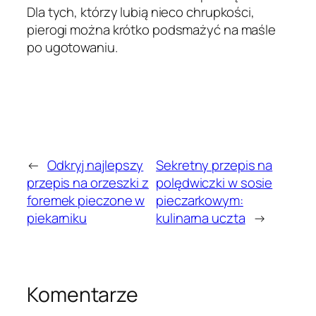
Dla tych, którzy lubią nieco chrupkości,
pierogi można krótko podsmażyć na maśle
po ugotowaniu.
←
Odkryj najlepszy
Sekretny przepis na
przepis na orzeszki z
polędwiczki w sosie
foremek pieczone w
pieczarkowym:
piekarniku
kulinarna uczta
→
Komentarze