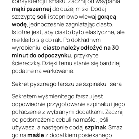
konsystencji i smaku. Zacznij od wsypania
mąki pszennej
do dużej miski. Dodaj
szczyptę
soli
i stopniowo wlewaj
gorącą
wodę
, jednocześnie zagniatając ciasto.
Istotne jest, aby ciasto było elastyczne, ale
nie kleiło się do rąk. Po dokładnym
wyrobieniu,
ciasto należy odłożyć na 30
minut do odpoczynku
, przykryte
ściereczką. Dzięki temu stanie się bardziej
podatne na wałkowanie.
Sekret pysznego farszu ze szpinaku i sera
Sekretem wyśmienitego farszu jest
odpowiednie przygotowanie szpinaku i jego
połączenie z wybranymi dodatkami. Zacznij
od podsmażenia cebuli na maśle, jeśli
używasz, a następnie dodaj
szpinak
. Smaż
go na
maśle
z dodatkiem posiekanego