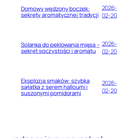
2026-
Domowy wędzony boczek:
sekrety aromatycznej tradycji
02-20
2026-
Solanka do peklowania mięsa –
sekret soczystości i aromatu
02-20
Eksplozja smaków: szybka
2026-
sałatka z serem halloumi i
02-20
suszonymi pomidorami