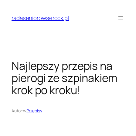
Przejdź
do
radaseniorowserock.pl
treści
Najlepszy przepis na
pierogi ze szpinakiem
krok po kroku!
Autor:
w
Przepisy