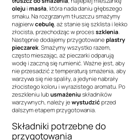
tłuszcz do smażenia
, najlepiej mieszankę
oleju
i
masła
, która nada daniu głębszego
smaku. Na rozgrzanym tłuszczu smażymy
najpierw
cebulę
, aż stanie się szklista i lekko
złocista, przechodząc w proces
szklenia
.
Następnie dodajemy przygotowane
plastry
pieczarek
. Smażymy wszystko razem,
często mieszając, aż pieczarki odparują
wodę i zaczną się rumienić. Ważne jest, aby
nie przesadzić z temperaturą smażenia, aby
warzywa się nie spaliły, a jedynie nabrały
złocistego koloru i wyrazistego aromatu. Po
zeszkleniu lub
usmażeniu
składników
warzywnych, należy je
wystudzić
przed
dalszym etapem przygotowania.
Składniki potrzebne do
przygotowania