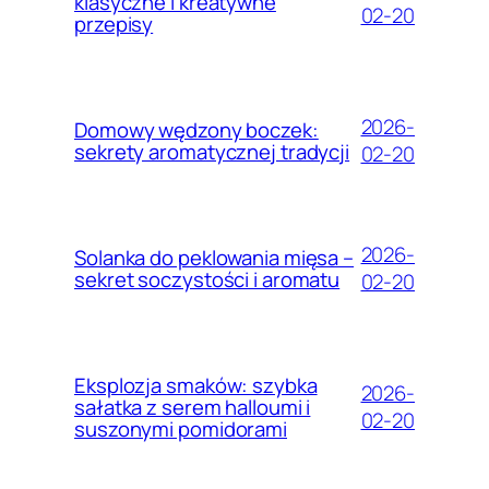
klasyczne i kreatywne
02-20
przepisy
2026-
Domowy wędzony boczek:
sekrety aromatycznej tradycji
02-20
2026-
Solanka do peklowania mięsa –
sekret soczystości i aromatu
02-20
Eksplozja smaków: szybka
2026-
sałatka z serem halloumi i
02-20
suszonymi pomidorami