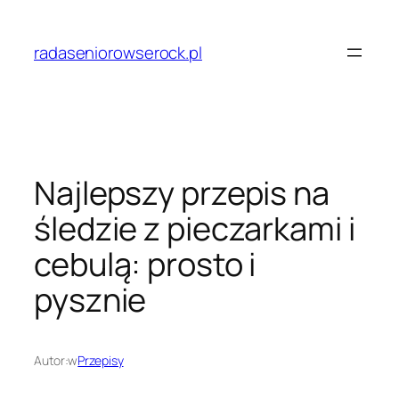
Przejdź
do
radaseniorowserock.pl
treści
Najlepszy przepis na
śledzie z pieczarkami i
cebulą: prosto i
pysznie
Autor:
w
Przepisy