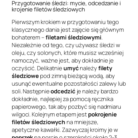
Przygotowanie śledzi: mycie, odcedzanie i
krojenie filetów śledziowych
Pierwszym krokiem w przygotowaniu tego
klasycznego dania jest zajęcie się głównym
bohaterem –
filetami śledziowymi
.
Niezależnie od tego, czy używasz śledzi w
oleju, czy solonych, które musisz wcześniej
namoczyć, ważne jest, aby dokładnie je
oczyścić. Delikatnie
umyć
należy
filety
śledziowe
pod zimną bieżącą wodą, aby
usunąć ewentualne pozostałości zalewy lub
soli. Następnie
odcedzić
je należy bardzo
dokładnie, najlepiej za pomocą ręcznika
papierowego, tak aby pozbyć się nadmiaru
wilgoci. Kolejnym etapem jest
pokrojenie
filetów śledziowych
na mniejsze,
apetyczne kawałki. Zazwyczaj kroimy je w
poprzek
na porcje o szerokości około 2-3