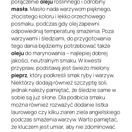
połączenie
oleju
roślinnego i odrobiny
masła
. Masło nada warzywom pięknego,
złocistego koloru i lekko orzechowego
posmaku, podczas gdy olej zapewni
odpowiednią temperaturę smażenia. Poza
warzywami i śledziami, do przygotowania
tego dania będziemy potrzebować także
oleju
do marynowania – najlepiej dobrej
jakości, neutralnym smaku. W kwestii
przypraw, podstawą jest świeżo mielony
pieprz
, który podkreśli smak ryby i warzyw.
Niektórzy dodają również szczyptę soli,
jednak należy pamiętać, że śledzie same w
sobie są już słone. Dla podbicia smaku
można również rozważyć dodanie listka
laurowego czy kilku ziaren ziela angielskiego
podczas smażenia warzyw. Warto pamiętać,
że kluczem jest umiar, aby nie zdominować