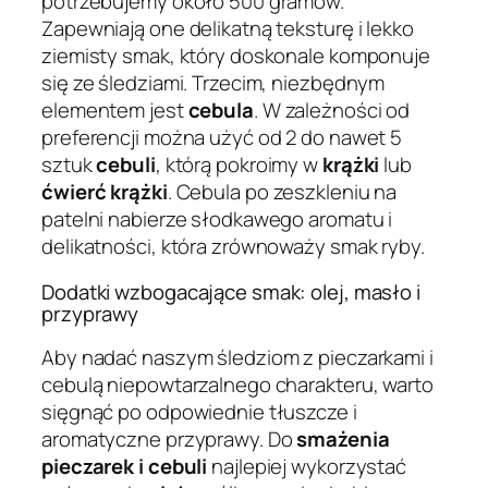
potrzebujemy około 500 gramów.
Zapewniają one delikatną teksturę i lekko
ziemisty smak, który doskonale komponuje
się ze śledziami. Trzecim, niezbędnym
elementem jest
cebula
. W zależności od
preferencji można użyć od 2 do nawet 5
sztuk
cebuli
, którą pokroimy w
krążki
lub
ćwierć krążki
. Cebula po zeszkleniu na
patelni nabierze słodkawego aromatu i
delikatności, która zrównoważy smak ryby.
Dodatki wzbogacające smak: olej, masło i
przyprawy
Aby nadać naszym śledziom z pieczarkami i
cebulą niepowtarzalnego charakteru, warto
sięgnąć po odpowiednie tłuszcze i
aromatyczne przyprawy. Do
smażenia
pieczarek i cebuli
najlepiej wykorzystać