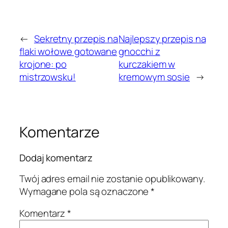
←
Sekretny przepis na
Najlepszy przepis na
flaki wołowe gotowane
gnocchi z
krojone: po
kurczakiem w
mistrzowsku!
kremowym sosie
→
Komentarze
Dodaj komentarz
Twój adres email nie zostanie opublikowany.
Wymagane pola są oznaczone
*
Komentarz
*