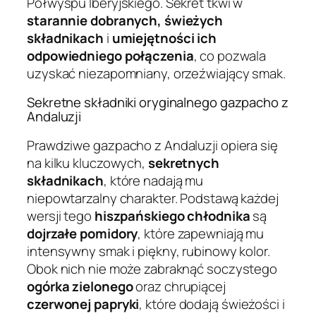
Półwyspu Iberyjskiego. Sekret tkwi w
starannie dobranych, świeżych
składnikach
i
umiejętności ich
odpowiedniego połączenia
, co pozwala
uzyskać niezapomniany, orzeźwiający smak.
Sekretne składniki oryginalnego gazpacho z
Andaluzji
Prawdziwe gazpacho z Andaluzji opiera się
na kilku kluczowych,
sekretnych
składnikach
, które nadają mu
niepowtarzalny charakter. Podstawą każdej
wersji tego
hiszpańskiego chłodnika
są
dojrzałe pomidory
, które zapewniają mu
intensywny smak i piękny, rubinowy kolor.
Obok nich nie może zabraknąć soczystego
ogórka zielonego
oraz chrupiącej
czerwonej papryki
, które dodają świeżości i