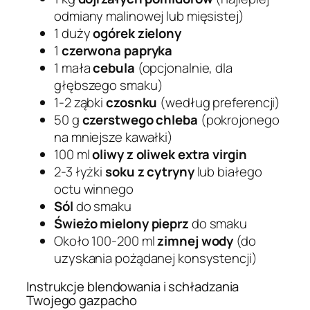
odmiany malinowej lub mięsistej)
1 duży
ogórek zielony
1
czerwona papryka
1 mała
cebula
(opcjonalnie, dla
głębszego smaku)
1-2 ząbki
czosnku
(według preferencji)
50 g
czerstwego chleba
(pokrojonego
na mniejsze kawałki)
100 ml
oliwy z oliwek extra virgin
2-3 łyżki
soku z cytryny
lub białego
octu winnego
Sól
do smaku
Świeżo mielony pieprz
do smaku
Około 100-200 ml
zimnej wody
(do
uzyskania pożądanej konsystencji)
Instrukcje blendowania i schładzania
Twojego gazpacho