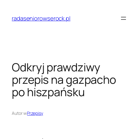
Przejdź
do
radaseniorowserock.pl
treści
Odkryj prawdziwy
przepis na gazpacho
po hiszpańsku
Autor:
w
Przepisy