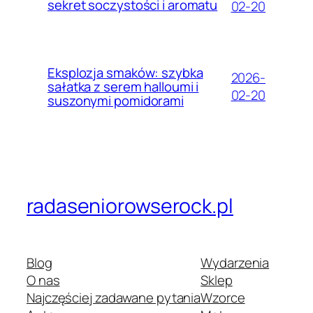
sekret soczystości i aromatu
02-20
Eksplozja smaków: szybka
2026-
sałatka z serem halloumi i
02-20
suszonymi pomidorami
radaseniorowserock.pl
Blog
Wydarzenia
O nas
Sklep
Najczęściej zadawane pytania
Wzorce