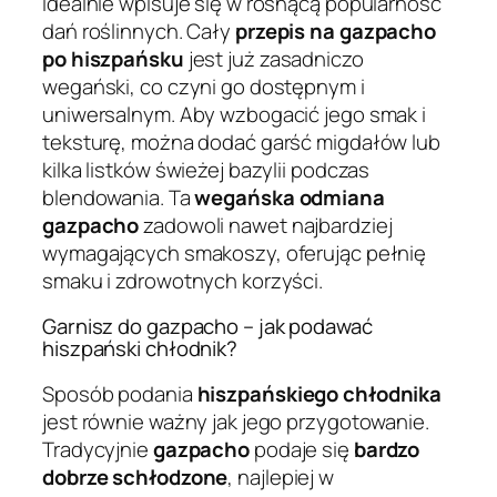
idealnie wpisuje się w rosnącą popularność
dań roślinnych. Cały
przepis na gazpacho
po hiszpańsku
jest już zasadniczo
wegański, co czyni go dostępnym i
uniwersalnym. Aby wzbogacić jego smak i
teksturę, można dodać garść migdałów lub
kilka listków świeżej bazylii podczas
blendowania. Ta
wegańska odmiana
gazpacho
zadowoli nawet najbardziej
wymagających smakoszy, oferując pełnię
smaku i zdrowotnych korzyści.
Garnisz do gazpacho – jak podawać
hiszpański chłodnik?
Sposób podania
hiszpańskiego chłodnika
jest równie ważny jak jego przygotowanie.
Tradycyjnie
gazpacho
podaje się
bardzo
dobrze schłodzone
, najlepiej w