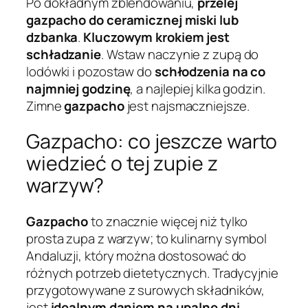
Po dokładnym zblendowaniu,
przelej
gazpacho do ceramicznej miski lub
dzbanka
.
Kluczowym krokiem jest
schładzanie
. Wstaw naczynie z zupą do
lodówki i pozostaw do
schłodzenia na co
najmniej godzinę
, a najlepiej kilka godzin.
Zimne
gazpacho
jest najsmaczniejsze.
Gazpacho: co jeszcze warto
wiedzieć o tej zupie z
warzyw?
Gazpacho
to znacznie więcej niż tylko
prosta zupa z warzyw; to kulinarny symbol
Andaluzji, który można dostosować do
różnych potrzeb dietetycznych. Tradycyjnie
przygotowywane z surowych składników,
jest
idealnym daniem na upalne dni
,