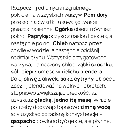
Rozpocznij od umycia i zgrubnego
pokrojenia wszystkich warzyw.
Pomidory
przekrój na ćwiartki, usuwając twarde
gniazda nasienne.
Ogórka
obierz i również
pokrój.
Paprykę
oczyść z nasion i pestek, a
następnie pokrój.
Chleb
namocz przez
chwilę w wodzie, a następnie odciśnij
nadmiar płynu. Wszystkie przygotowane
warzywa, namoczony chleb, ząbki
czosnku
,
sól
i
pieprz
umieść w kielichu
blendera
.
Dolej
oliwę z oliwek
,
sok z cytryny
lub ocet.
Zacznij blendować na wolnych obrotach,
stopniowo zwiększając prędkość, aż
uzyskasz
gładką, jednolitą masę
. W razie
potrzeby dodawaj stopniowo
zimną wodę
,
aby uzyskać pożądaną konsystencję –
gazpacho
powinno być gęste, ale płynne.