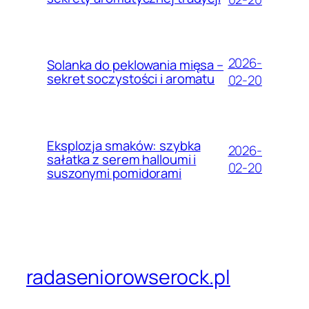
2026-
Solanka do peklowania mięsa –
sekret soczystości i aromatu
02-20
Eksplozja smaków: szybka
2026-
sałatka z serem halloumi i
02-20
suszonymi pomidorami
radaseniorowserock.pl