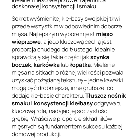
doskonałej konsystencji i smaku
Sekret wyśmienitej kiełbasy swojskiej tkwi
przede wszystkim w odpowiednim doborze
mięsa. Najlepszym wyborem jest
mięso
wieprzowe
, a jego kluczową cechą jest
proporcja chudego do tłustego. Idealnie
sprawdzają się takie części jak
szynka
,
boczek
,
karkówka
lub
łopatka
. Mielenie
mięsa na sitkach o różnej wielkości pozwala
uzyskać pożądaną teksturę – jedne kawałki
mogą być drobniejsze, inne grubsze, co
dodaje kiełbasie charakteru.
Tłuszcz nośnik
smaku i konsystencji kiełbasy
odgrywa tu
kluczową rolę, nadając jej soczystość i
głębię. Właściwe proporcje składników
mięsnych są fundamentem sukcesu każdej
domowej produkcji.