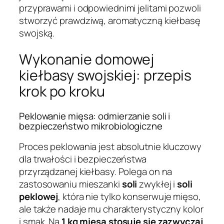
przyprawami i odpowiednimi jelitami pozwoli
stworzyć prawdziwą, aromatyczną kiełbasę
swojską.
Wykonanie domowej
kiełbasy swojskiej: przepis
krok po kroku
Peklowanie mięsa: odmierzanie soli i
bezpieczeństwo mikrobiologiczne
Proces peklowania jest absolutnie kluczowy
dla trwałości i bezpieczeństwa
przyrządzanej kiełbasy. Polega on na
zastosowaniu mieszanki
soli
zwykłej i
soli
peklowej
, która nie tylko konserwuje mięso,
ale także nadaje mu charakterystyczny kolor
i smak. Na
1 kg mięsa stosuje się zazwyczaj