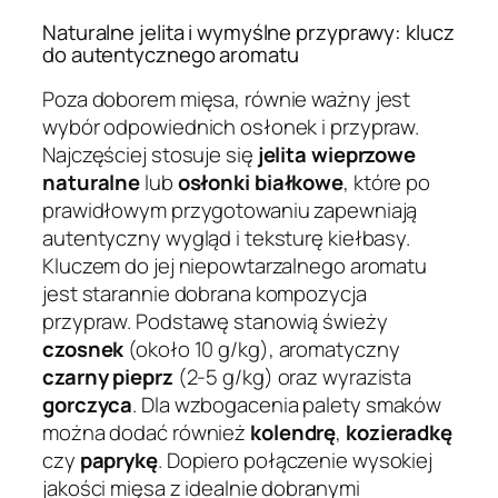
Naturalne jelita i wymyślne przyprawy: klucz
do autentycznego aromatu
Poza doborem mięsa, równie ważny jest
wybór odpowiednich osłonek i przypraw.
Najczęściej stosuje się
jelita wieprzowe
naturalne
lub
osłonki białkowe
, które po
prawidłowym przygotowaniu zapewniają
autentyczny wygląd i teksturę kiełbasy.
Kluczem do jej niepowtarzalnego aromatu
jest starannie dobrana kompozycja
przypraw. Podstawę stanowią świeży
czosnek
(około 10 g/kg), aromatyczny
czarny pieprz
(2-5 g/kg) oraz wyrazista
gorczyca
. Dla wzbogacenia palety smaków
można dodać również
kolendrę
,
kozieradkę
czy
paprykę
. Dopiero połączenie wysokiej
jakości mięsa z idealnie dobranymi