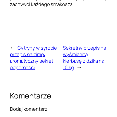
zachwyci każdego smakosza.
←
Cytryny w syropie –
Sekretny przepis na
przepis na zimę:
wyśmienitą
aromatyczny sekret
kiełbasę z dzika na
odporności
10 kg
→
Komentarze
Dodaj komentarz