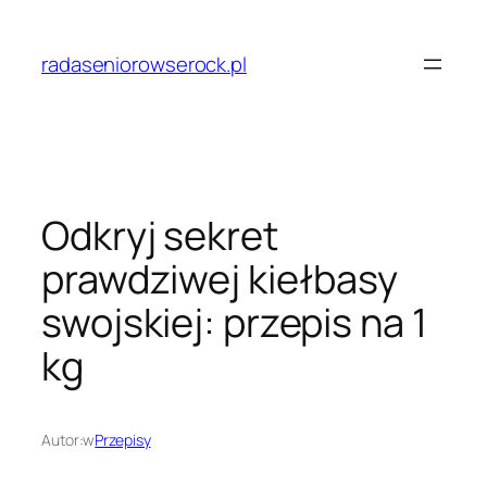
Przejdź
do
radaseniorowserock.pl
treści
Odkryj sekret
prawdziwej kiełbasy
swojskiej: przepis na 1
kg
Autor:
w
Przepisy