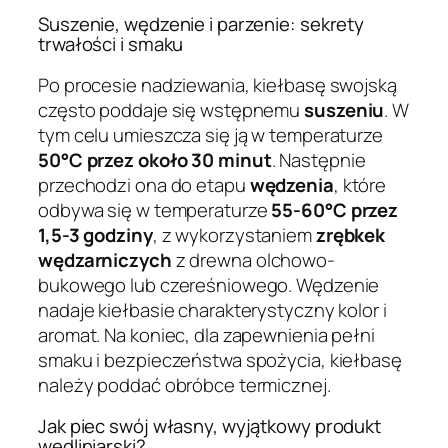
Suszenie, wędzenie i parzenie: sekrety
trwałości i smaku
Po procesie nadziewania, kiełbasę swojską
często poddaje się wstępnemu
suszeniu
. W
tym celu umieszcza się ją w temperaturze
50°C przez około 30 minut
. Następnie
przechodzi ona do etapu
wędzenia
, które
odbywa się w temperaturze
55-60°C przez
1,5-3 godziny
, z wykorzystaniem
zrębkek
wędzarniczych
z drewna olchowo-
bukowego lub czereśniowego. Wędzenie
nadaje kiełbasie charakterystyczny kolor i
aromat. Na koniec, dla zapewnienia pełni
smaku i bezpieczeństwa spożycia, kiełbasę
należy poddać obróbce termicznej.
Jak piec swój własny, wyjątkowy produkt
wędliniarski?