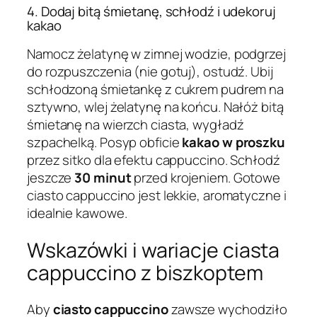
4. Dodaj bitą śmietanę, schłodź i udekoruj
kakao
Namocz żelatynę w zimnej wodzie, podgrzej
do rozpuszczenia (nie gotuj), ostudź. Ubij
schłodzoną śmietankę z cukrem pudrem na
sztywno, wlej żelatynę na końcu. Nałóż bitą
śmietanę na wierzch ciasta, wygładź
szpachelką. Posyp obficie
kakao w proszku
przez sitko dla efektu cappuccino. Schłodź
jeszcze
30 minut
przed krojeniem. Gotowe
ciasto cappuccino jest lekkie, aromatyczne i
idealnie kawowe.
Wskazówki i wariacje ciasta
cappuccino z biszkoptem
Aby
ciasto cappuccino
zawsze wychodziło