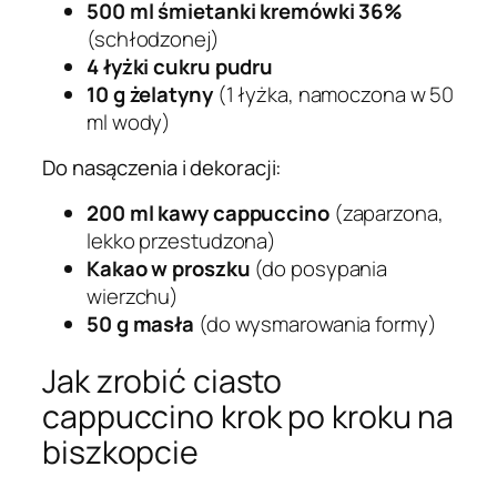
500 ml śmietanki kremówki 36%
(schłodzonej)
4 łyżki cukru pudru
10 g żelatyny
(1 łyżka, namoczona w 50
ml wody)
Do nasączenia i dekoracji:
200 ml kawy cappuccino
(zaparzona,
lekko przestudzona)
Kakao w proszku
(do posypania
wierzchu)
50 g masła
(do wysmarowania formy)
Jak zrobić ciasto
cappuccino krok po kroku na
biszkopcie