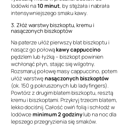
lodówki na
10 minut
, by stężała i nabrała
intensywniejszego smaku kawy.
3. Złóż warstwy biszkoptu, kremu i
nasączonych biszkoptów
Na paterze ułóż pierwszy blat biszkoptu i
nasącz go połową
kawy cappuccino
pędzlem lub łyżką – biszkopt powinien
wchłonąć płyn, stając się wilgotny.
Rozsmaruj połowę masy cappuccino, potem
ułóż warstwę
nasączonych biszkoptów
(ok. 150 g pokruszonych lub ladyfingers).
Powtórz z drugim blatem biszkoptu, resztą
kremu i biszkoptami. Przykryj trzecim blatem,
lekko dociśnij. Całość owiń folią i schłodź w
lodówce
minimum 2 godziny
lub na noc dla
lepszego przegryzienia się smaków.