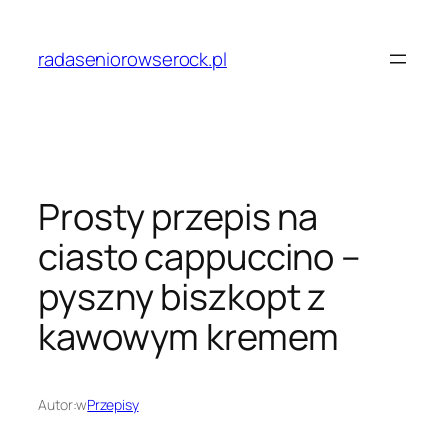
Przejdź
do
radaseniorowserock.pl
treści
Prosty przepis na
ciasto cappuccino –
pyszny biszkopt z
kawowym kremem
Autor:
w
Przepisy