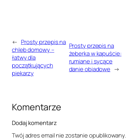
←
Prosty przepis na
Prosty przepis na
chleb domowy –
żeberka w kapuście:
łatwy dla
rumiane i sycące
początkujących
danie obiadowe
→
piekarzy
Komentarze
Dodaj komentarz
Twój adres email nie zostanie opublikowany.