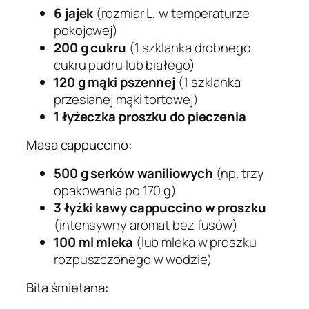
6 jajek
(rozmiar L, w temperaturze
pokojowej)
200 g cukru
(1 szklanka drobnego
cukru pudru lub białego)
120 g mąki pszennej
(1 szklanka
przesianej mąki tortowej)
1 łyżeczka proszku do pieczenia
Masa cappuccino:
500 g serków waniliowych
(np. trzy
opakowania po 170 g)
3 łyżki kawy cappuccino w proszku
(intensywny aromat bez fusów)
100 ml mleka
(lub mleka w proszku
rozpuszczonego w wodzie)
Bita śmietana: