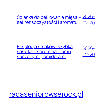
2026-
Solanka do peklowania mięsa –
sekret soczystości i aromatu
02-20
Eksplozja smaków: szybka
2026-
sałatka z serem halloumi i
02-20
suszonymi pomidorami
radaseniorowserock.pl