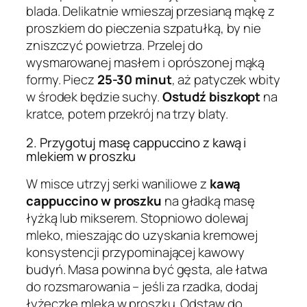
blada. Delikatnie wmieszaj przesianą mąkę z
proszkiem do pieczenia szpatułką, by nie
zniszczyć powietrza. Przelej do
wysmarowanej masłem i oprószonej mąką
formy. Piecz
25-30 minut
, aż patyczek wbity
w środek będzie suchy.
Ostudź biszkopt
na
kratce, potem przekrój na trzy blaty.
2. Przygotuj masę cappuccino z kawą i
mlekiem w proszku
W misce utrzyj serki waniliowe z
kawą
cappuccino w proszku
na gładką masę
łyżką lub mikserem. Stopniowo dolewaj
mleko, mieszając do uzyskania kremowej
konsystencji przypominającej kawowy
budyń. Masa powinna być gęsta, ale łatwa
do rozsmarowania – jeśli za rzadka, dodaj
łyżeczkę mleka w proszku. Odstaw do