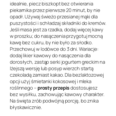
idealnie, piecz biszkopt bez otwierania
piekarnika przez pierwsze 20 minut, by nie
opadł. Używaj świeżo przesianej mąki dla
puszystości i schładzaj składniki do kremów.
Jeśli masa jest za rzadka, dodaj więcej kawy
w proszku; do nasączenia przygotuj mocną
kawę bez cukru, by nie było za słodko.
Przechowuj w lodówce do 3 dni. Wariacje:
dodaj likier kawowy do nasączenia dla
dorosłych, zastąp serki jogurtem greckim na
lżejszą wersję lub posyp wierzch startą
czekoladą zamiast kakao. Dla bezlaktozowej
opcji użyj śmietanki kokosowej i mleka
roślinnego –
prosty przepis
dostosujesz
bez wysiłku, zachowując kawowy charakter.
Na święta zrób podwójną porcję, bo znika
błyskawicznie.