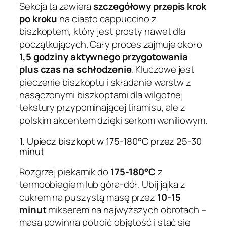
Sekcja ta zawiera
szczegółowy przepis krok
po kroku
na ciasto cappuccino z
biszkoptem, który jest prosty nawet dla
początkujących. Cały proces zajmuje około
1,5 godziny aktywnego przygotowania
plus czas na schłodzenie
. Kluczowe jest
pieczenie biszkoptu i składanie warstw z
nasączonymi biszkoptami dla wilgotnej
tekstury przypominającej tiramisu, ale z
polskim akcentem dzięki serkom waniliowym.
1. Upiecz biszkopt w 175-180°C przez 25-30
minut
Rozgrzej piekarnik do
175-180°C
z
termoobiegiem lub góra-dół. Ubij jajka z
cukrem na puszystą masę przez
10-15
minut
mikserem na najwyższych obrotach –
masa powinna potroić objętość i stać się