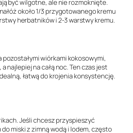
ją być wilgotne, ale nie rozmoknięte.
ki nałóż około 1/3 przygotowanego kremu
stwy herbatników i 2-3 warstwy kremu.
ta pozostałymi wiórkami kokosowymi,
a najlepiej na całą noc. Ten czas jest
idealną, łatwą do krojenia konsystencję.
rikach. Jeśli chcesz przyspieszyć
o miski z zimną wodą i lodem, często