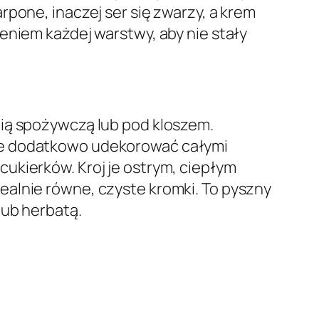
pone, inaczej ser się zwarzy, a krem
eniem każdej warstwy, aby nie stały
lią spożywczą lub pod kloszem.
 je dodatkowo udekorować całymi
ukierków. Kroj je ostrym, ciepłym
ealnie równe, czyste kromki. To pyszny
lub herbatą.