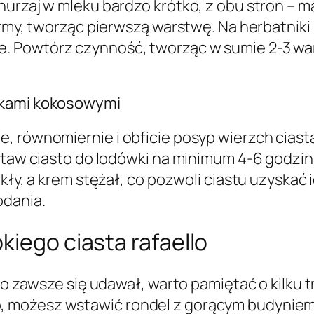
urzaj w mleku bardzo krótko, z obu stron – ma
formy, tworząc pierwszą warstwę. Na herbatni
. Powtórz czynność, tworząc w sumie 2-3 war
rkami kokosowymi
e, równomiernie i obficie posyp wierzch cias
staw ciasto do lodówki na minimum 4-6 godzin, 
kły, a krem stężał, co pozwoli ciastu uzyskać 
odania.
kiego ciasta rafaello
lo zawsze się udawał, warto pamiętać o kilku t
 możesz wstawić rondel z gorącym budyniem d