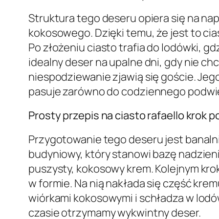
Struktura tego deseru opiera się na 
kokosowego. Dzięki temu, że jest to cia
Po złożeniu ciasto trafia do lodówki, gd
idealny deser na upalne dni, gdy nie c
niespodziewanie zjawią się goście. Je
pasuje zarówno do codziennego podwiec
Prosty przepis na ciasto rafaello krok p
Przygotowanie tego deseru jest banalni
budyniowy, który stanowi bazę nadzieni
puszysty, kokosowy krem. Kolejnym kro
w formie. Na nią nakłada się część kremu
wiórkami kokosowymi i schładza w lodówc
czasie otrzymamy wykwintny deser.