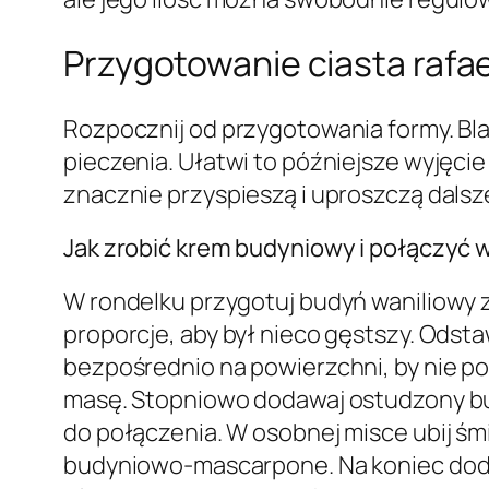
Przygotowanie ciasta rafa
Rozpocznij od przygotowania formy. Bl
pieczenia. Ułatwi to późniejsze wyjęcie
znacznie przyspieszą i uproszczą dalsz
Jak zrobić krem budyniowy i połączyć 
W rondelku przygotuj budyń waniliowy z
proporcje, aby był nieco gęstszy. Odsta
bezpośrednio na powierzchni, by nie p
masę. Stopniowo dodawaj ostudzony bud
do połączenia. W osobnej misce ubij ś
budyniowo-mascarpone. Na koniec dodaj