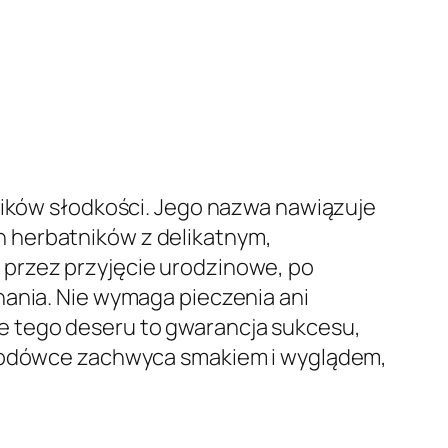
śników słodkości. Jego nazwa nawiązuje
 herbatników z delikatnym,
 przez przyjęcie urodzinowe, po
nania. Nie wymaga pieczenia ani
e tego deseru to gwarancja sukcesu,
w lodówce zachwyca smakiem i wyglądem,