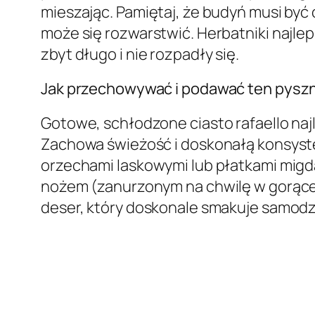
mieszając. Pamiętaj, że budyń musi być 
może się rozwarstwić. Herbatniki najle
zbyt długo i nie rozpadły się.
Jak przechowywać i podawać ten pysz
Gotowe, schłodzone ciasto rafaello naj
Zachowa świeżość i doskonałą konsyst
orzechami laskowymi lub płatkami migda
nożem (zanurzonym na chwilę w gorącej 
deser, który doskonale smakuje samodzi