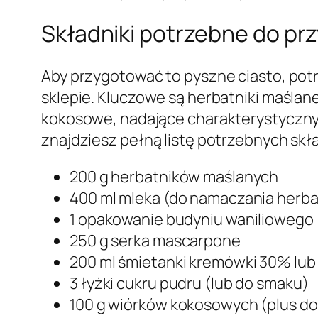
Składniki potrzebne do prz
Aby przygotować to pyszne ciasto, pot
sklepie. Kluczowe są herbatniki maślan
kokosowe, nadające charakterystyczny 
znajdziesz pełną listę potrzebnych skł
200 g herbatników maślanych
400 ml mleka (do namaczania herba
1 opakowanie budyniu waniliowego (
250 g serka mascarpone
200 ml śmietanki kremówki 30% lu
3 łyżki cukru pudru (lub do smaku)
100 g wiórków kokosowych (plus do