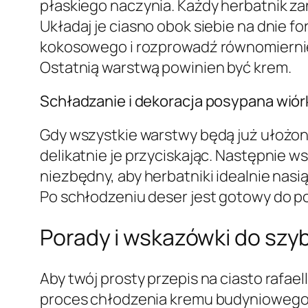
płaskiego naczynia. Każdy herbatnik zan
Układaj je ciasno obok siebie na dnie 
kokosowego i rozprowadź równomiernie
Ostatnią warstwą powinien być krem.
Schładzanie i dekoracja posypana wió
Gdy wszystkie warstwy będą już ułożon
delikatnie je przyciskając. Następnie w
niezbędny, aby herbatniki idealnie nasią
Po schłodzeniu deser jest gotowy do p
Porady i wskazówki do szyb
Aby twój prosty przepis na ciasto rafael
proces chłodzenia kremu budyniowego,