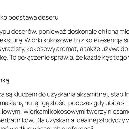
jako podstawa deseru
typu deserów, ponieważ doskonale chłoną mleko
ksturę. Wiórki kokosowe to z kolei esencja sm
yrazisty, kokosowy aromat, a także używa do 
kę. To połączenie sprawia, że każde kęs te
nką
są kluczem do uzyskania aksamitnej, stabilne
maślaną nutę i gęstość, podczas gdy ubita ś
iliowym i wiórkami kokosowymi tworzy niesam
erbatników. Dla uzyskania idealnej słodyczy
wać według własnych preferencji.