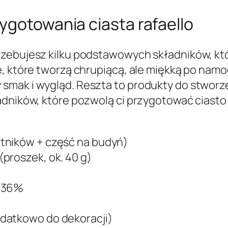
ygotowania ciasta rafaello
rzebujesz kilku podstawowych składników, kt
e, które tworzą chrupiącą, ale miękką po nam
smak i wygląd. Reszta to produkty do stworz
adników, które pozwolą ci przygotować ciasto
tników + część na budyń)
proszek, ok. 40 g)
b 36%
datkowo do dekoracji)