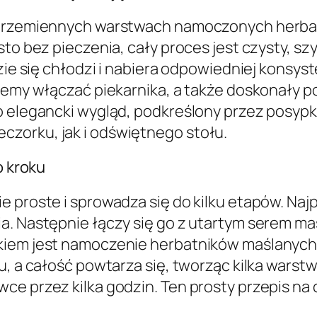
naprzemiennych warstwach namoczonych herba
sto bez pieczenia, cały proces jest czysty, sz
zie się chłodzi i nabiera odpowiedniej konsyste
hcemy włączać piekarnika, a także doskonały p
go elegancki wygląd, podkreślony przez posyp
zorku, jak i odświętnego stołu.
o kroku
e proste i sprowadza się do kilku etapów. Na
a. Następnie łączy się go z utartym serem m
kiem jest namoczenie herbatników maślanych 
, a całość powtarza się, tworząc kilka warstw.
e przez kilka godzin. Ten prosty przepis na c