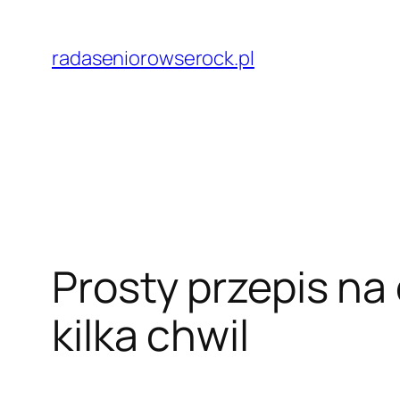
Przejdź
do
radaseniorowserock.pl
treści
Prosty przepis na 
kilka chwil