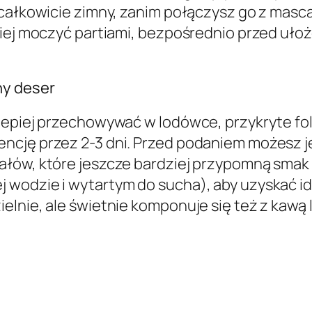
całkowicie zimny, zanim połączysz go z mascar
piej moczyć partiami, bezpośrednio przed ułoż
ny deser
lepiej przechowywać w lodówce, przykryte fo
encję przez 2-3 dni. Przed podaniem możesz
łów, które jeszcze bardziej przypomną smak c
wodzie i wytartym do sucha), aby uzyskać id
elnie, ale świetnie komponuje się też z kawą 