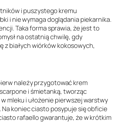
tników i puszystego kremu
ybki i nie wymaga doglądania piekarnika.
ncji. Taka forma sprawia, że jest to
omysł na ostatnią chwilę, gdy
kę z białych wiórków kokosowych,
jpierw należy przygotować krem
ascarpone i śmietanką, tworząc
w mleku i ułożenie pierwszej warstwy
 Na koniec ciasto posypuje się obficie
iasto rafaello gwarantuje, że w krótkim