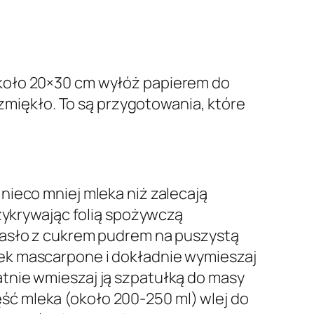
około 20×30 cm wyłóż papierem do
 zmiękło. To są przygotowania, które
nieco mniej mleka niż zalecają
rzykrywając folią spożywczą
masło z cukrem pudrem na puszystą
ek mascarpone i dokładnie wymieszaj
tnie wmieszaj ją szpatułką do masy
ć mleka (około 200-250 ml) wlej do