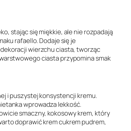
, stając się miękkie, ale nie rozpadają
aku rafaello. Dodaje się je
dekoracji wierzchu ciasta, tworząc
go warstwowego ciasta przypomina smak
j i puszystej konsystencji kremu.
mietanka wprowadza lekkość.
owicie smaczny, kokosowy krem, który
 warto doprawić krem cukrem pudrem,