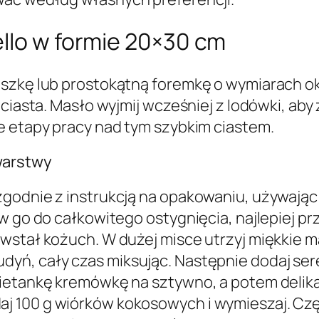
ello w formie 20×30 cm
aszkę lub prostokątną foremkę o wymiarach 
 ciasta. Masło wyjmij wcześniej z lodówki, aby
e etapy pracy nad tym szybkim ciastem.
warstwy
godnie z instrukcją na opakowaniu, używając 
w go do całkowitego ostygnięcia, najlepiej p
owstał kożuch. W dużej misce utrzyj miękkie 
yń, cały czas miksując. Następnie dodaj ser
mietankę kremówkę na sztywno, a potem delika
 100 g wiórków kokosowych i wymieszaj. Częś