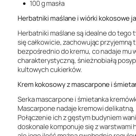
100 g masła
Herbatniki maślane i wiórki kokosowe 
Herbatniki maślane są idealne do tego 
się całkowicie, zachowując przyjemną te
bezpośrednio do kremu, co nadaje mu w
charakterystyczną, śnieżnobiałą posyp
kultowych cukierków.
Krem kokosowy z mascarpone i śmieta
Serka mascarpone i śmietanka kremówka 
Mascarpone nadaje kremowi delikatną, 
Połączenie ich z gęstym budyniem wan
doskonale komponuje się z warstwami h
ale jego ilość można swobodnie regulo