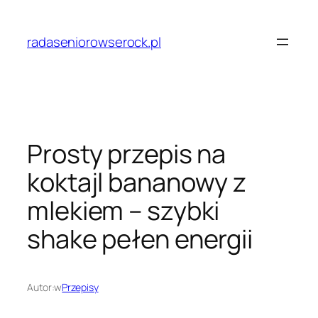
Przejdź
do
radaseniorowserock.pl
treści
Prosty przepis na
koktajl bananowy z
mlekiem – szybki
shake pełen energii
Autor:
w
Przepisy