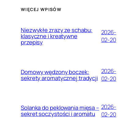
WIĘCEJ WPISÓW
Niezwykłe zrazy ze schabu:
2026-
klasyczne i kreatywne
02-20
przepisy
2026-
Domowy wędzony boczek:
sekrety aromatycznej tradycji
02-20
2026-
Solanka do peklowania mięsa –
sekret soczystości i aromatu
02-20