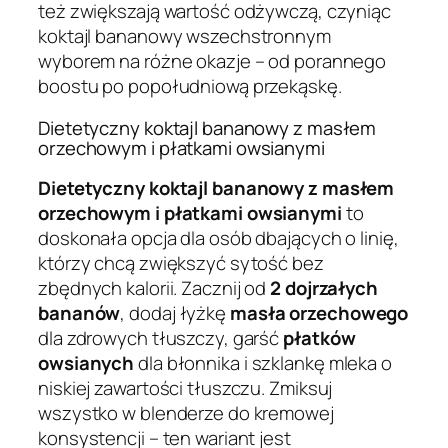
też zwiększają wartość odżywczą, czyniąc
koktajl bananowy wszechstronnym
wyborem na różne okazje – od porannego
boostu po popołudniową przekąskę.
Dietetyczny koktajl bananowy z masłem
orzechowym i płatkami owsianymi
Dietetyczny koktajl bananowy z masłem
orzechowym i płatkami owsianymi
to
doskonała opcja dla osób dbających o linię,
którzy chcą zwiększyć sytość bez
zbędnych kalorii. Zacznij od
2 dojrzałych
bananów
, dodaj łyżkę
masła orzechowego
dla zdrowych tłuszczy, garść
płatków
owsianych
dla błonnika i szklankę mleka o
niskiej zawartości tłuszczu. Zmiksuj
wszystko w blenderze do kremowej
konsystencji – ten wariant jest