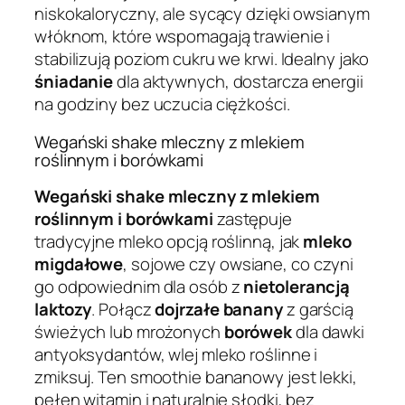
niskokaloryczny, ale sycący dzięki owsianym
włóknom, które wspomagają trawienie i
stabilizują poziom cukru we krwi. Idealny jako
śniadanie
dla aktywnych, dostarcza energii
na godziny bez uczucia ciężkości.
Wegański shake mleczny z mlekiem
roślinnym i borówkami
Wegański shake mleczny z mlekiem
roślinnym i borówkami
zastępuje
tradycyjne mleko opcją roślinną, jak
mleko
migdałowe
, sojowe czy owsiane, co czyni
go odpowiednim dla osób z
nietolerancją
laktozy
. Połącz
dojrzałe banany
z garścią
świeżych lub mrożonych
borówek
dla dawki
antyoksydantów, wlej mleko roślinne i
zmiksuj. Ten smoothie bananowy jest lekki,
pełen witamin i naturalnie słodki, bez