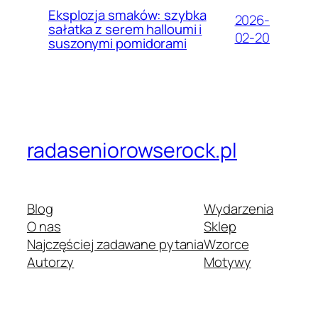
Eksplozja smaków: szybka
2026-
sałatka z serem halloumi i
02-20
suszonymi pomidorami
radaseniorowserock.pl
Blog
Wydarzenia
O nas
Sklep
Najczęściej zadawane pytania
Wzorce
Autorzy
Motywy