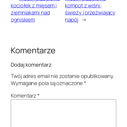
kociołek z mięsem i
kompot z wiśni:
ziemniakami nad
świeży i orzeźwiający
ogniskiem
napój
→
Komentarze
Dodaj komentarz
Twój adres email nie zostanie opublikowany.
Wymagane pola są oznaczone
*
Komentarz
*