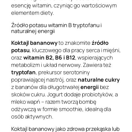
esencję witamin, czyniąc go wartościowym
elementem diety.
Źródło potasu witamin B tryptofanu i
naturalnej energii
Koktajl bananowy
to znakomite
źródło
potasu
, kluczowego dla pracy serca i mięśni,
oraz
witamin B2, B6 i B12
, wspierających
metabolizm i układ nerwowy. Zawiera też
tryptofan
, prekursor serotoniny
poprawiającej nastrój, oraz
naturalne cukry
z bananów dla długotrwałej
energii
bez
skoków cukru. Jogurt dodaje probiotyków, a
mleko wapń – razem tworzą bombę
odżywczą w formie smoothie, idealną dla
osób aktywnych.
Koktajl bananowy jako zdrowa przekąska lub