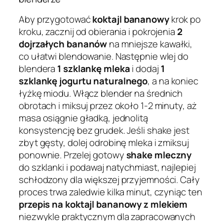
Aby przygotować
koktajl bananowy
krok po
kroku, zacznij od obierania i pokrojenia
2
dojrzałych bananów
na mniejsze kawałki,
co ułatwi blendowanie. Następnie wlej do
blendera
1 szklankę mleka
i dodaj
1
szklankę jogurtu naturalnego
, a na koniec
łyżkę miodu. Włącz blender na średnich
obrotach i miksuj przez około 1-2 minuty, aż
masa osiągnie gładką, jednolitą
konsystencję bez grudek. Jeśli shake jest
zbyt gęsty, dolej odrobinę mleka i zmiksuj
ponownie. Przelej gotowy
shake mleczny
do szklanki i podawaj natychmiast, najlepiej
schłodzony dla większej przyjemności. Cały
proces trwa zaledwie kilka minut, czyniąc ten
przepis na koktajl bananowy z mlekiem
niezwykle praktycznym dla zapracowanych