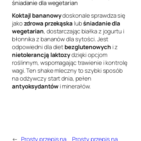
śniadanie dla wegetarian
Koktajl bananowy
doskonale sprawdza się
jako
zdrowa przekąska
lub
śniadanie dla
wegetarian
, dostarczając białka z jogurtu i
błonnika z bananów dla sytości. Jest
odpowiedni dla diet
bezglutenowych
i z
nietolerancją laktozy
dzięki opcjom
roślinnym, wspomagając trawienie i kontrolę
wagi. Ten shake mleczny to szybki sposób
na odżywczy start dnia, pełen
antyoksydantów
i minerałów.
←
Prosty przepis na
Prosty przepis na