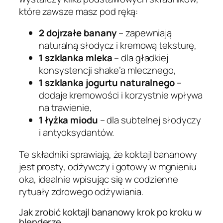
które zawsze masz pod ręką:
2 dojrzałe banany
– zapewniają
naturalną słodycz i kremową teksturę,
1 szklanka mleka
– dla gładkiej
konsystencji shake’a mlecznego,
1 szklanka jogurtu naturalnego
–
dodaje kremowości i korzystnie wpływa
na trawienie,
1 łyżka miodu
– dla subtelnej słodyczy
i antyoksydantów.
Te składniki sprawiają, że koktajl bananowy
jest prosty, odżywczy i gotowy w mgnieniu
oka, idealnie wpisując się w codzienne
rytuały zdrowego odżywiania.
Jak zrobić koktajl bananowy krok po kroku w
blenderze