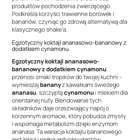
produktów pochodzenia zwierzęcego.
Podkreśla korzyści trawienne borówek i
bananów, czyniąc go zdrową alternatywą dla
klasycznego shake’a.
Egzotyczny koktajl ananasowo-bananowy z
dodatkiem cynamonu
Egzotyczny koktajl ananasowo-
bananowy z dodatkiem cynamonu
przenosi smaki tropików do twojej kuchni –
wymieszaj
banany
z kawałkami świeżego
ananasu
, szczyptą
cynamonu
i mlekiem dla
orientalnej nuty. Blendowanie tych
składników daje orzeźwiający napój o
korzennym aromacie, który pobudza zmysły
i wspomaga metabolizm dzięki enzymom
ananasa. Ta wariacja koktajlu bananowego
jest lekka i pełna antyoksydantów,