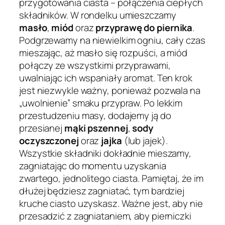
przygotowania ciasta – połączenia ciepłych
składników. W rondelku umieszczamy
masło
,
miód
oraz
przyprawę do piernika
.
Podgrzewamy na niewielkim ogniu, cały czas
mieszając, aż masło się rozpuści, a miód
połączy ze wszystkimi przyprawami,
uwalniając ich wspaniały aromat. Ten krok
jest niezwykle ważny, ponieważ pozwala na
„uwolnienie” smaku przypraw. Po lekkim
przestudzeniu masy, dodajemy ją do
przesianej
mąki pszennej
,
sody
oczyszczonej
oraz
jajka
(lub jajek).
Wszystkie składniki dokładnie mieszamy,
zagniatając do momentu uzyskania
zwartego, jednolitego ciasta. Pamiętaj, że im
dłużej będziesz zagniatać, tym bardziej
kruche ciasto uzyskasz. Ważne jest, aby nie
przesadzić z zagniataniem, aby pierniczki