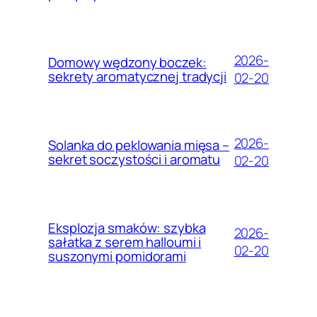
2026-
Domowy wędzony boczek:
sekrety aromatycznej tradycji
02-20
2026-
Solanka do peklowania mięsa –
sekret soczystości i aromatu
02-20
Eksplozja smaków: szybka
2026-
sałatka z serem halloumi i
02-20
suszonymi pomidorami