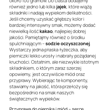
około 100 gramów. Do ciasta dodajemy
również jedno lub kilka
jajek
, które wiążą
składniki i nadają wypiekom delikatności.
Jeśli chcemy uzyskać głębszy kolor i
bardziej intensywny smak, możemy dodać
niewielką ilość
kakao
, najlepiej dobrej
jakości. Pamiętajmy również o środku
spulchniającym –
sodzie oczyszczonej
.
Wystarczy jedna płaska łyżeczka, aby
pierniczki lekko urosły i nabrały pożądanej
kruchości. Ostatnim, ale niezwykle istotnym
składnikiem, o którym zaraz szerzej
opowiemy, jest oczywiście miód oraz
przyprawy. Wybierając te komponenty,
stawiamy na jakość, która przełoży się
bezpośrednio na smak naszych
świątecznych wypieków.
Przyprawa do piernika i miód – serce