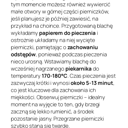
tym momencie możesz również wywiercić
małe otwory w górnej części pierniczków,
jeśli planujesz je później zawiesić, na
przykład na choince. Przygotowaną blachę
wykładamy
papierem do pieczenia
i
ostrożnie układamy na niej wycięte
pierniczki, pamiętając o
zachowaniu
odstępów
, ponieważ podczas pieczenia
nieco urosną. Wstawiamy blachę do
wcześniej nagrzanego
piekarnika
do
temperatury
170-180°C
. Czas pieczenia jest
zazwyczaj krótki i wynosi
około 5-13 minut
,
co jest kluczowe dla zachowania ich
miękkości. Obserwuj pierniczki – idealny
moment na wyjęcie to ten, gdy brzegi
zaczną się lekko rumienić, a środek
pozostanie jasny. Przegrzane pierniczki
szybko staną się twarde.