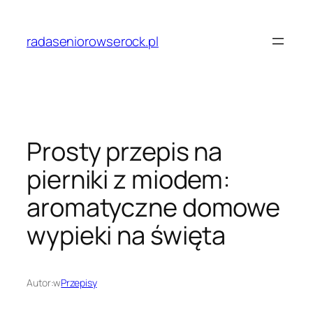
Przejdź
do
radaseniorowserock.pl
treści
Prosty przepis na
pierniki z miodem:
aromatyczne domowe
wypieki na święta
Autor:
w
Przepisy