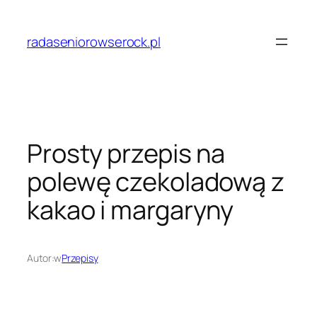
Przejdź
do
radaseniorowserock.pl
treści
Prosty przepis na
polewę czekoladową z
kakao i margaryny
Autor:
w
Przepisy