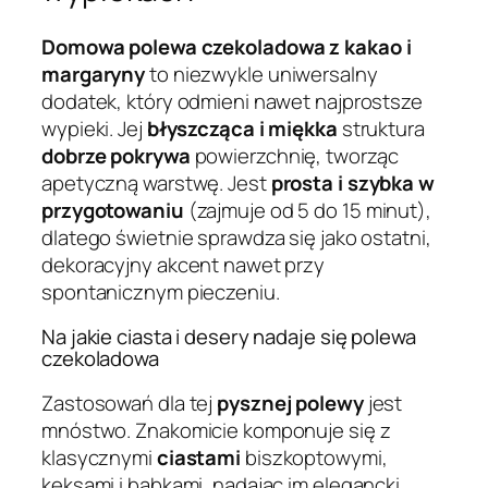
Domowa polewa czekoladowa z kakao i
margaryny
to niezwykle uniwersalny
dodatek, który odmieni nawet najprostsze
wypieki. Jej
błyszcząca i miękka
struktura
dobrze pokrywa
powierzchnię, tworząc
apetyczną warstwę. Jest
prosta i szybka w
przygotowaniu
(zajmuje od 5 do 15 minut),
dlatego świetnie sprawdza się jako ostatni,
dekoracyjny akcent nawet przy
spontanicznym pieczeniu.
Na jakie ciasta i desery nadaje się polewa
czekoladowa
Zastosowań dla tej
pysznej polewy
jest
mnóstwo. Znakomicie komponuje się z
klasycznymi
ciastami
biszkoptowymi,
keksami i babkami, nadając im elegancki