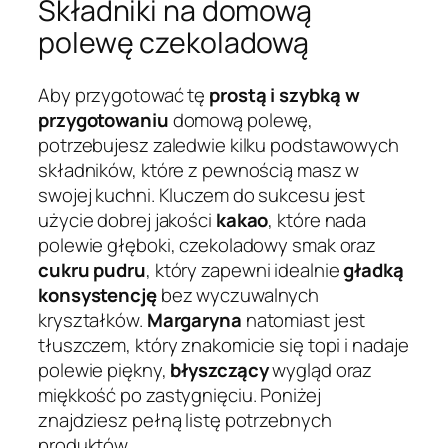
Składniki na domową
polewę czekoladową
Aby przygotować tę
prostą i szybką w
przygotowaniu
domową polewę,
potrzebujesz zaledwie kilku podstawowych
składników, które z pewnością masz w
swojej kuchni. Kluczem do sukcesu jest
użycie dobrej jakości
kakao
, które nada
polewie głęboki, czekoladowy smak oraz
cukru pudru
, który zapewni idealnie
gładką
konsystencję
bez wyczuwalnych
kryształków.
Margaryna
natomiast jest
tłuszczem, który znakomicie się topi i nadaje
polewie piękny,
błyszczący
wygląd oraz
miękkość po zastygnięciu. Poniżej
znajdziesz pełną listę potrzebnych
produktów.