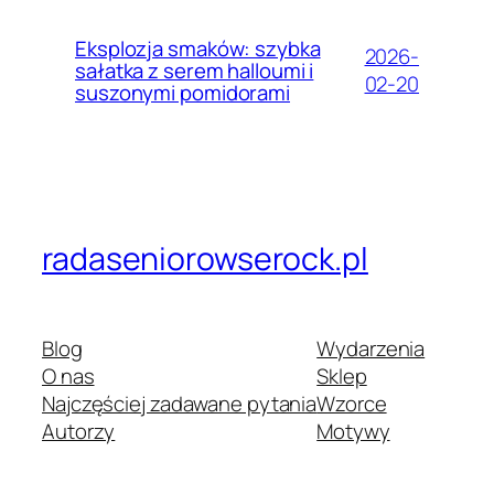
Eksplozja smaków: szybka
2026-
sałatka z serem halloumi i
02-20
suszonymi pomidorami
radaseniorowserock.pl
Blog
Wydarzenia
O nas
Sklep
Najczęściej zadawane pytania
Wzorce
Autorzy
Motywy