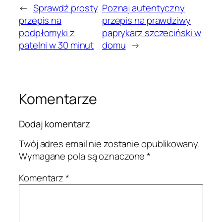
←
Sprawdź prosty
Poznaj autentyczny
przepis na
przepis na prawdziwy
podpłomyki z
paprykarz szczeciński w
patelni w 30 minut
domu
→
Komentarze
Dodaj komentarz
Twój adres email nie zostanie opublikowany.
Wymagane pola są oznaczone
*
Komentarz
*