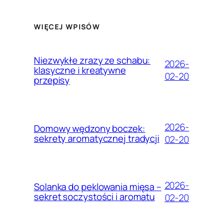
WIĘCEJ WPISÓW
Niezwykłe zrazy ze schabu:
2026-
klasyczne i kreatywne
02-20
przepisy
2026-
Domowy wędzony boczek:
sekrety aromatycznej tradycji
02-20
2026-
Solanka do peklowania mięsa –
sekret soczystości i aromatu
02-20