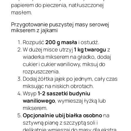
papierem do pieczenia, natłuszczonej
masłem.
Przygotowanie puszystej masy serowej
mikserem z jajkami
Rozpuść
200 g masła
i ostudź.
W dużej misce utrzyj
1 kg twarogu
z
wiaderka mikserem na gładko, dodaj
cukier i cukier waniliowy, miksuj do
rozpuszczenia.
Dodaj żółtka jajek po jednym, cały czas
miksując na niskich obrotach.
Wsyp
1-2 saszetki budyniu
waniliowego
, wymieszaj łyżką lub
mikserem.
Opcjonalnie ubij białka osobno
na
sztywną pianę z szczyptą soli i
delikatnie wmieszaj do masy dla ekstra