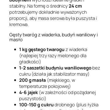
stabilny. Na formę o średnicy
24 cm
potrzebujemy dokładnie wyważonych
proporcji, aby masa serowa była puszysta i
kremowa.
Gęsty twaróg z wiaderka, budyń waniliowy i
masło
1 kg gęstego twarogu
z wiaderka
(najlepiej trzy razy mielonego dla
gładkości)
1-2 saszetki budyniu waniliowego
bez
cukru (działa jak stabilizator masy)
200 g masła
(miękkiego, w
temperaturze pokojowej)
4-6 jajek
(w zależności od pożądanej
puszystości)
100-150 g cukru
drobnego (plus łyżka