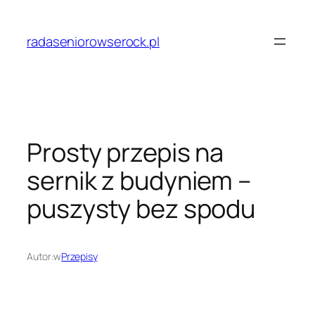
Przejdź
do
radaseniorowserock.pl
treści
Prosty przepis na
sernik z budyniem –
puszysty bez spodu
Autor:
w
Przepisy