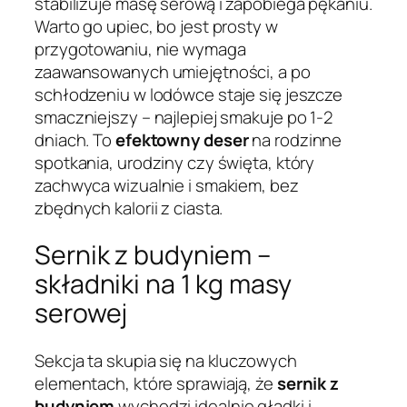
stabilizuje masę serową i zapobiega pękaniu.
Warto go upiec, bo jest prosty w
przygotowaniu, nie wymaga
zaawansowanych umiejętności, a po
schłodzeniu w lodówce staje się jeszcze
smaczniejszy – najlepiej smakuje po 1-2
dniach. To
efektowny deser
na rodzinne
spotkania, urodziny czy święta, który
zachwyca wizualnie i smakiem, bez
zbędnych kalorii z ciasta.
Sernik z budyniem –
składniki na 1 kg masy
serowej
Sekcja ta skupia się na kluczowych
elementach, które sprawiają, że
sernik z
budyniem
wychodzi idealnie gładki i