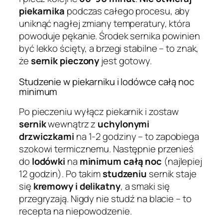
piekarnika
podczas całego procesu, aby
uniknąć nagłej zmiany temperatury, która
powoduje pękanie. Środek sernika powinien
być lekko ścięty, a brzegi stabilne – to znak,
że
sernik pieczony
jest gotowy.
Studzenie w piekarniku i lodówce całą noc
minimum
Po pieczeniu wyłącz piekarnik i zostaw
sernik
wewnątrz z
uchylonymi
drzwiczkami
na 1-2 godziny – to zapobiega
szokowi termicznemu. Następnie przenieś
do
lodówki
na
minimum całą noc
(najlepiej
12 godzin). Po takim
studzeniu
sernik staje
się
kremowy i delikatny
, a smaki się
przegryzają. Nigdy nie studź na blacie – to
recepta na niepowodzenie.