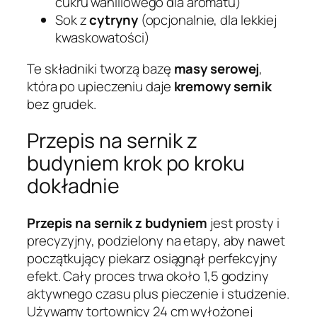
cukru waniliowego dla aromatu)
Sok z
cytryny
(opcjonalnie, dla lekkiej
kwaskowatości)
Te składniki tworzą bazę
masy serowej
,
która po upieczeniu daje
kremowy sernik
bez grudek.
Przepis na sernik z
budyniem krok po kroku
dokładnie
Przepis na sernik z budyniem
jest prosty i
precyzyjny, podzielony na etapy, aby nawet
początkujący piekarz osiągnął perfekcyjny
efekt. Cały proces trwa około 1,5 godziny
aktywnego czasu plus pieczenie i studzenie.
Używamy tortownicy 24 cm wyłożonej