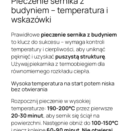
Pieczenie sernika z
budyniem – temperatura i
wskazówki
Prawidłowe
pieczenie sernika z budyniem
to klucz do sukcesu – wymaga kontroli
temperatury i cierpliwości, aby uniknąć
pęknięć i uzyskać
puszystą strukturę
.
Używaj piekarnika z termoobiegiem dla
równomiernego rozkładu ciepła.
Wysoka temperatura na start potem niska
bez otwierania
Rozpocznij pieczenie w wysokiej
temperaturze:
190-200°C
przez pierwsze
20-30 minut
, aby sernik się ściął na
powierzchni. Następnie obniż do
100-150°C
i piecz kolejne
60-90 minut
.
Nie otwieraj