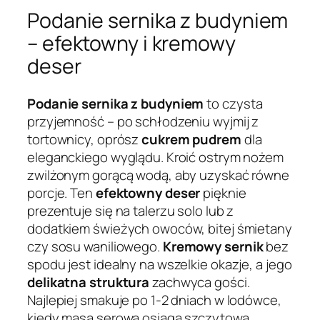
Podanie sernika z budyniem
– efektowny i kremowy
deser
Podanie sernika z budyniem
to czysta
przyjemność – po schłodzeniu wyjmij z
tortownicy, oprósz
cukrem pudrem
dla
eleganckiego wyglądu. Kroić ostrym nożem
zwilżonym gorącą wodą, aby uzyskać równe
porcje. Ten
efektowny deser
pięknie
prezentuje się na talerzu solo lub z
dodatkiem świeżych owoców, bitej śmietany
czy sosu waniliowego.
Kremowy sernik
bez
spodu jest idealny na wszelkie okazje, a jego
delikatna struktura
zachwyca gości.
Najlepiej smakuje po 1-2 dniach w lodówce,
kiedy masa serowa osiąga szczytową