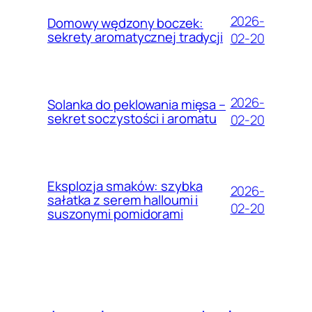
2026-
Domowy wędzony boczek:
sekrety aromatycznej tradycji
02-20
2026-
Solanka do peklowania mięsa –
sekret soczystości i aromatu
02-20
Eksplozja smaków: szybka
2026-
sałatka z serem halloumi i
02-20
suszonymi pomidorami