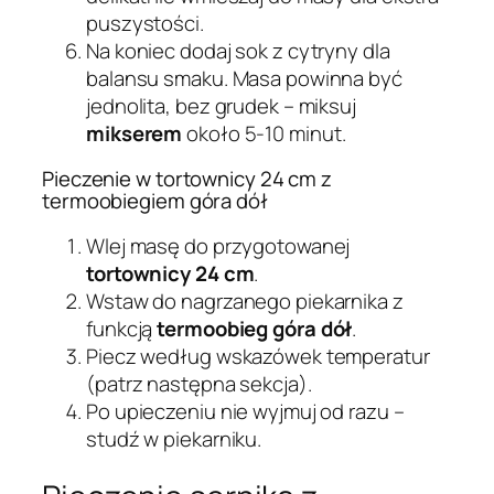
puszystości.
Na koniec dodaj sok z cytryny dla
balansu smaku. Masa powinna być
jednolita, bez grudek – miksuj
mikserem
około 5-10 minut.
Pieczenie w tortownicy 24 cm z
termoobiegiem góra dół
Wlej masę do przygotowanej
tortownicy 24 cm
.
Wstaw do nagrzanego piekarnika z
funkcją
termoobieg góra dół
.
Piecz według wskazówek temperatur
(patrz następna sekcja).
Po upieczeniu nie wyjmuj od razu –
studź w piekarniku.