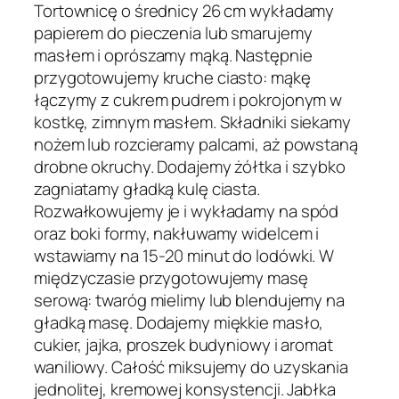
Tortownicę o średnicy 26 cm wykładamy
papierem do pieczenia lub smarujemy
masłem i oprószamy mąką. Następnie
przygotowujemy kruche ciasto: mąkę
łączymy z cukrem pudrem i pokrojonym w
kostkę, zimnym masłem. Składniki siekamy
nożem lub rozcieramy palcami, aż powstaną
drobne okruchy. Dodajemy żółtka i szybko
zagniatamy gładką kulę ciasta.
Rozwałkowujemy je i wykładamy na spód
oraz boki formy, nakłuwamy widelcem i
wstawiamy na 15-20 minut do lodówki. W
międzyczasie przygotowujemy masę
serową: twaróg mielimy lub blendujemy na
gładką masę. Dodajemy miękkie masło,
cukier, jajka, proszek budyniowy i aromat
waniliowy. Całość miksujemy do uzyskania
jednolitej, kremowej konsystencji. Jabłka