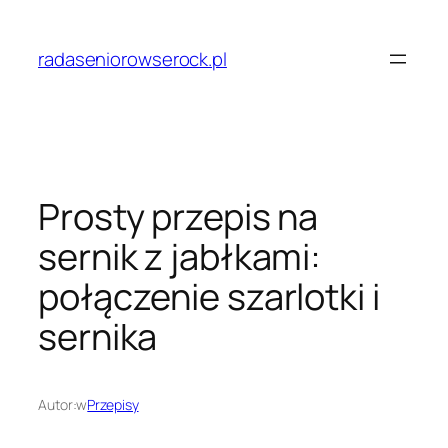
Przejdź
do
radaseniorowserock.pl
treści
Prosty przepis na
sernik z jabłkami:
połączenie szarlotki i
sernika
Autor:
w
Przepisy