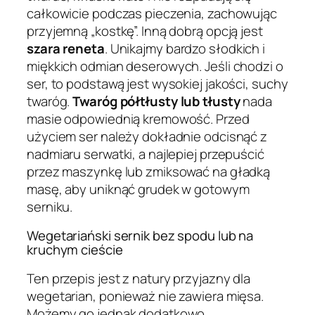
całkowicie podczas pieczenia, zachowując
przyjemną „kostkę”. Inną dobrą opcją jest
szara reneta
. Unikajmy bardzo słodkich i
miękkich odmian deserowych. Jeśli chodzi o
ser, to podstawą jest wysokiej jakości, suchy
twaróg.
Twaróg półtłusty lub tłusty
nada
masie odpowiednią kremowość. Przed
użyciem ser należy dokładnie odcisnąć z
nadmiaru serwatki, a najlepiej przepuścić
przez maszynkę lub zmiksować na gładką
masę, aby uniknąć grudek w gotowym
serniku.
Wegetariański sernik bez spodu lub na
kruchym cieście
Ten przepis jest z natury przyjazny dla
wegetarian, ponieważ nie zawiera mięsa.
Możemy go jednak dodatkowo