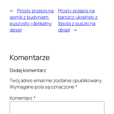
←
Prosty przepis na
Prosty przepis na
sernik z budyniem:
barszcz ukraiński z
puszysty i delikatny
fasolą z puszki na
deser
obiad
→
Komentarze
Dodaj komentarz
Twój adres email nie zostanie opublikowany.
Wymagane pola są oznaczone
*
Komentarz
*