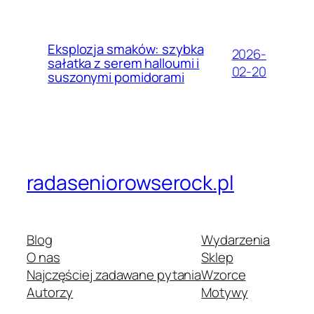
Eksplozja smaków: szybka
2026-
sałatka z serem halloumi i
02-20
suszonymi pomidorami
radaseniorowserock.pl
Blog
Wydarzenia
O nas
Sklep
Najczęściej zadawane pytania
Wzorce
Autorzy
Motywy