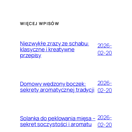
WIĘCEJ WPISÓW
Niezwykłe zrazy ze schabu:
2026-
klasyczne i kreatywne
02-20
przepisy
2026-
Domowy wędzony boczek:
sekrety aromatycznej tradycji
02-20
2026-
Solanka do peklowania mięsa –
sekret soczystości i aromatu
02-20