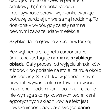
osób jest to także kwestia preferencji
smakowych; śmietanka łagodzi
intensywność serów i wędzonki, tworząc
potrawę bardziej uniwersalną i rodzinną. To
doskonały wybór, gdy zależy nam na
pewnym i zawsze udanym efekcie.
Szybkie danie główne z kuchni włoskiej
Bez wątpienia spaghetti carbonara ze
śmietaną zasługuje na miano
szybkiego
obiadu
. Cały proces, od wyjęcia składników
z lodówki po podanie na stole, zajmuje około
pół godziny. Sekret tkwi w jednoczesnym
przygotowywaniu elementów: gotowaniu
makaronu i podsmażaniu boczku. To danie
nie wymaga skomplikowanych technik ani
egzotycznych składników, a efekt jest
zawsze imponujący. Jako sycące
danie