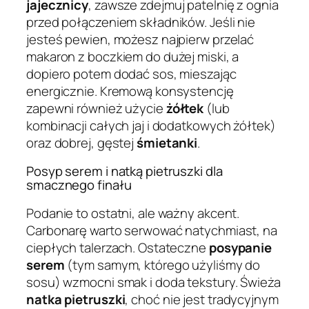
jajecznicy
, zawsze zdejmuj patelnię z ognia
przed połączeniem składników. Jeśli nie
jesteś pewien, możesz najpierw przelać
makaron z boczkiem do dużej miski, a
dopiero potem dodać sos, mieszając
energicznie. Kremową konsystencję
zapewni również użycie
żółtek
(lub
kombinacji całych jaj i dodatkowych żółtek)
oraz dobrej, gęstej
śmietanki
.
Posyp serem i natką pietruszki dla
smacznego finału
Podanie to ostatni, ale ważny akcent.
Carbonarę warto serwować natychmiast, na
ciepłych talerzach. Ostateczne
posypanie
serem
(tym samym, którego użyliśmy do
sosu) wzmocni smak i doda tekstury. Świeża
natka pietruszki
, choć nie jest tradycyjnym