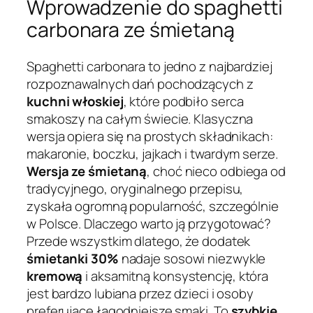
Wprowadzenie do spaghetti
carbonara ze śmietaną
Spaghetti carbonara to jedno z najbardziej
rozpoznawalnych dań pochodzących z
kuchni włoskiej
, które podbiło serca
smakoszy na całym świecie. Klasyczna
wersja opiera się na prostych składnikach:
makaronie, boczku, jajkach i twardym serze.
Wersja ze śmietaną
, choć nieco odbiega od
tradycyjnego, oryginalnego przepisu,
zyskała ogromną popularność, szczególnie
w Polsce. Dlaczego warto ją przygotować?
Przede wszystkim dlatego, że dodatek
śmietanki 30%
nadaje sosowi niezwykle
kremową
i aksamitną konsystencję, która
jest bardzo lubiana przez dzieci i osoby
preferujące łagodniejsze smaki. To
szybkie