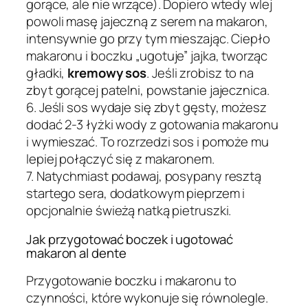
gorące, ale nie wrzące). Dopiero wtedy wlej
powoli masę jajeczną z serem na makaron,
intensywnie go przy tym mieszając. Ciepło
makaronu i boczku „ugotuje” jajka, tworząc
gładki,
kremowy sos
. Jeśli zrobisz to na
zbyt gorącej patelni, powstanie jajecznica.
6. Jeśli sos wydaje się zbyt gęsty, możesz
dodać 2-3 łyżki wody z gotowania makaronu
i wymieszać. To rozrzedzi sos i pomoże mu
lepiej połączyć się z makaronem.
7. Natychmiast podawaj, posypany resztą
startego sera, dodatkowym pieprzem i
opcjonalnie świeżą natką pietruszki.
Jak przygotować boczek i ugotować
makaron al dente
Przygotowanie boczku i makaronu to
czynności, które wykonuje się równolegle.