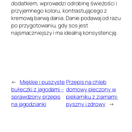
dodatkiem, wprowadzi odrobinę świeżości i
przyjemnego koloru, kontrastującego z
kremową barwą dania. Danie podawaj od razu
po przygotowaniu, gdy sos jest
najsmaczniejszy i ma idealną konsystencję.
←
Miękkie i puszyste
Przepis na chleb
bułeczki z jagodami –
domowy pieczony w
sprawdzony przepis
piekarniku z ziarnami:
na jagodzianki
pyszny i zdrowy
→