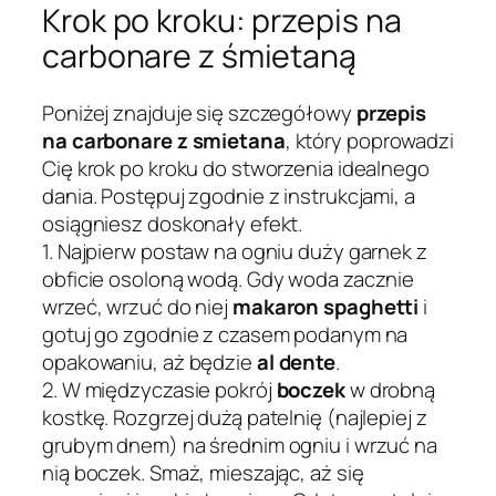
Krok po kroku: przepis na
carbonare z śmietaną
Poniżej znajduje się szczegółowy
przepis
na carbonare z smietana
, który poprowadzi
Cię krok po kroku do stworzenia idealnego
dania. Postępuj zgodnie z instrukcjami, a
osiągniesz doskonały efekt.
1. Najpierw postaw na ogniu duży garnek z
obficie osoloną wodą. Gdy woda zacznie
wrzeć, wrzuć do niej
makaron spaghetti
i
gotuj go zgodnie z czasem podanym na
opakowaniu, aż będzie
al dente
.
2. W międzyczasie pokrój
boczek
w drobną
kostkę. Rozgrzej dużą patelnię (najlepiej z
grubym dnem) na średnim ogniu i wrzuć na
nią boczek. Smaż, mieszając, aż się