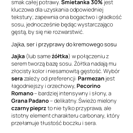
smak całej potrawy.
Śmietanka 30%
jest
kluczowa dla uzyskania odpowiedniej
tekstury; zapewnia ona bogactwo i gładkość
sosu, jednocześnie będąc wystarczająco
gęstą, by się nie rozwarstwić.
Jajka, ser i przyprawy do kremowego sosu
Jajka
(lub same
żółtka
) w połączeniu z
serem tworzą bazę sosu. Żółtka nadają mu
złocisty kolor i niesamowitą gęstość. Wybór
sera
zależy od preferencji:
Parmezan
jest
łagodniejszy i orzechowy,
Pecorino
Romano
– bardziej intensywny i słony, a
Grana Padano
– delikatny. Świeżo mielony
czarny pieprz
to nie tylko przyprawa, ale
istotny element charakteru carbonary, który
przełamuje tłustość boczku i sera.