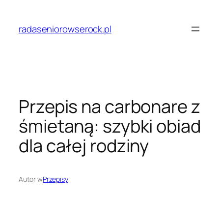
Przejdź
do
radaseniorowserock.pl
treści
Przepis na carbonare z
śmietaną: szybki obiad
dla całej rodziny
Autor:
w
Przepisy