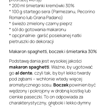
* 200 ml śmietanki kremówki 30%
* 100 g startego sera (Parmezanu, Pecorino
Romano lub Grana Padano)
* świeżo zmielony czarny pieprz
* sól do gotowania makaronu
* opcjonalnie: garść posiekanej natki
pietruszki do dekoracji
Makaron spaghetti, boczek i śmietanka 30%
Podstawą dania jest wysokiej jakości
makaron spaghetti
. Ważne, by ugotować
go
al dente
, czyli tak, by był lekko twardy
pod zębami – wchłonie wtedy więcej
aromatycznego sosu.
Boczek
powinien być
wędzony i pokrojony w drobną kostkę lub
cienkie paseczki. To on odpowiada za
charakterystyczny, głęboki i lekko dymny