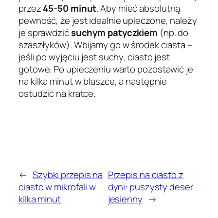
przez
45-50 minut
. Aby mieć absolutną
pewność, że jest idealnie upieczone, należy
je sprawdzić
suchym patyczkiem
(np. do
szaszłyków). Wbijamy go w środek ciasta –
jeśli po wyjęciu jest suchy, ciasto jest
gotowe. Po upieczeniu warto pozostawić je
na kilka minut w blaszce, a następnie
ostudzić na kratce.
←
Szybki przepis na
Przepis na ciasto z
ciasto w mikrofali w
dyni: puszysty deser
kilka minut
jesienny
→