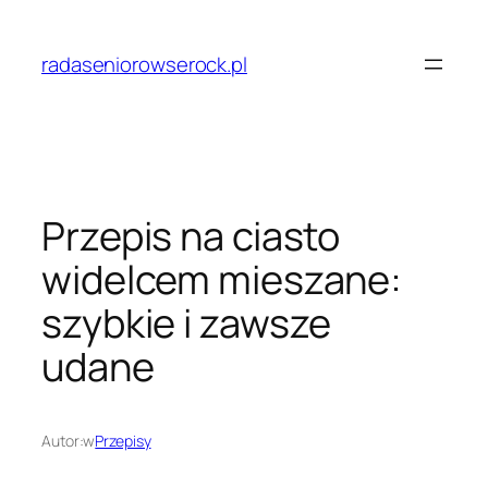
Przejdź
do
radaseniorowserock.pl
treści
Przepis na ciasto
widelcem mieszane:
szybkie i zawsze
udane
Autor:
w
Przepisy