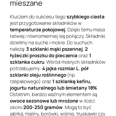
mieszane
Kluczem do sukcesu tego
szybkiego ciasta
jest przygotowanie składników w
temperaturze pokojowej
. Dzięki temu masa
łatwiej i równomierniej się połączy. Składniki
dzielimy na suche i mokre. Do suchych
należą:
3 szklanki mąki pszennej
,
2
łyżeczki proszku do pieczenia
oraz
1
szklanka cukru
. Wśród mokrych składników
potrzebujemy:
4 jajka rozmiar L
,
pół
szklanki oleju roślinnego
(np.
rzepakowego) oraz
1 szklankę kefiru,
jogurtu naturalnego lub śmietany 18%
.
Ostatnim, bardzo ważnym elementem są
owoce sezonowe lub mrożone
w ilości
około
200-250 gramów
. Mogą to być
jabłka, maliny, borówki, wiśnie, truskawki czy