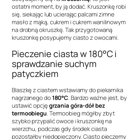
ostatni moment, by ją dodać. Kruszonkę robi
się, siekając lub ucierając palcami zimne
masło z mąką, cukrem i cukrem wanilinowym
na drobną okruszkę. Tak przygotowaną
kruszonkę posypujemy ciasto z owocami.
Pieczenie ciasta w 180°C i
sprawdzanie suchym
patyczkiem
Blaszkę z ciastem wstawiamy do piekarnika
nagrzanego do
180°C
. Bardzo ważne jest, by
ustawić opcję
grzania góra-dół bez
termoobiegu
. Termoobieg mógłby zbyt
szybko przypalić owoce i kruszonkę na
wierzchu, podczas gdy środek ciasta
pozostałby niedopieczony. Ciasto pieczemy