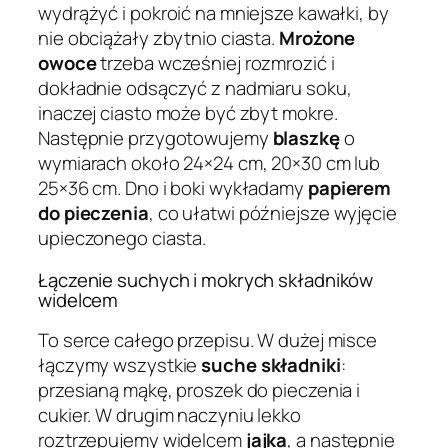
wydrążyć i pokroić na mniejsze kawałki, by
nie obciążały zbytnio ciasta.
Mrożone
owoce
trzeba wcześniej rozmrozić i
dokładnie odsączyć z nadmiaru soku,
inaczej ciasto może być zbyt mokre.
Następnie przygotowujemy
blaszkę
o
wymiarach około 24×24 cm, 20×30 cm lub
25×36 cm. Dno i boki wykładamy
papierem
do pieczenia
, co ułatwi późniejsze wyjęcie
upieczonego ciasta.
Łączenie suchych i mokrych składników
widelcem
To serce całego przepisu. W dużej misce
łączymy wszystkie
suche składniki
:
przesianą mąkę, proszek do pieczenia i
cukier. W drugim naczyniu lekko
roztrzepujemy widelcem
jajka
, a następnie