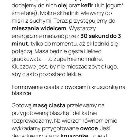
dodajemy do nich
olej
oraz
kefir
(lub jogurt/
śmietanę). Mokre składniki wlewamy do
miski z suchymi. Teraz przystępujemy do
mieszania widelcem
. Wystarczy
energicznie mieszać przez
30 sekund do 3
minut
, tylko do momentu, aż składniki się
połączą. Masa będzie gęsta i lekwo
grudkowata – to zupełnie normalne.
Kluczowe jest, by nie mieszać zbyt długo,
aby ciasto pozostało lekkie.
Formowanie ciasta z owocami i kruszonką na
blaszce
Gotową
masę ciasta
przelewamy na
przygotowaną blaszkę i delikatnie
rozprowadzamy. Na wierzch równomiernie
wykładamy przygotowane
owoce
. Jeśli
decydujemy się na
kruszonkę
, to jest