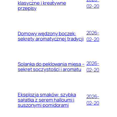
klasyczne i kreatywne
02-20
przepisy
2026-
Domowy wędzony boczek:
sekrety aromatycznej tradycji
02-20
2026-
Solanka do peklowania mięsa –
sekret soczystości i aromatu
02-20
Eksplozja smaków: szybka
2026-
sałatka z serem halloumi i
02-20
suszonymi pomidorami