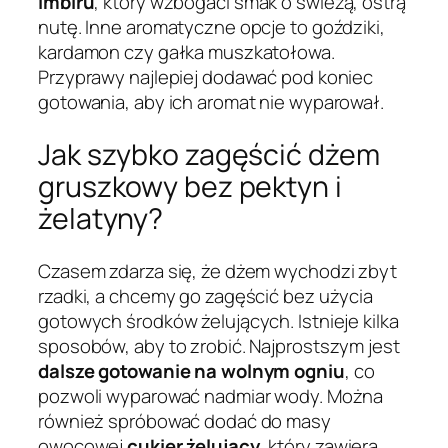
imbiru
, który wzbogaci smak o świeżą, ostrą
nutę. Inne aromatyczne opcje to goździki,
kardamon czy gałka muszkatołowa.
Przyprawy najlepiej dodawać pod koniec
gotowania, aby ich aromat nie wyparował.
Jak szybko zagęścić dżem
gruszkowy bez pektyn i
żelatyny?
Czasem zdarza się, że dżem wychodzi zbyt
rzadki, a chcemy go zagęścić bez użycia
gotowych środków żelujących. Istnieje kilka
sposobów, aby to zrobić. Najprostszym jest
dalsze gotowanie na wolnym ogniu
, co
pozwoli wyparować nadmiar wody. Można
również spróbować dodać do masy
owocowej
cukier żelujący
, który zawiera