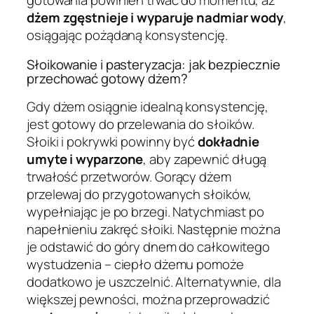
gotowania powinien trwać do momentu, aż
dżem zgęstnieje i wyparuje nadmiar wody
,
osiągając pożądaną konsystencję.
Słoikowanie i pasteryzacja: jak bezpiecznie
przechować gotowy dżem?
Gdy dżem osiągnie idealną konsystencję,
jest gotowy do przelewania do słoików.
Słoiki i pokrywki powinny być
dokładnie
umyte i wyparzone
, aby zapewnić długą
trwałość przetworów. Gorący dżem
przelewaj do przygotowanych słoików,
wypełniając je po brzegi. Natychmiast po
napełnieniu zakręć słoiki. Następnie można
je odstawić do góry dnem do całkowitego
wystudzenia – ciepło dżemu pomoże
dodatkowo je uszczelnić. Alternatywnie, dla
większej pewności, można przeprowadzić