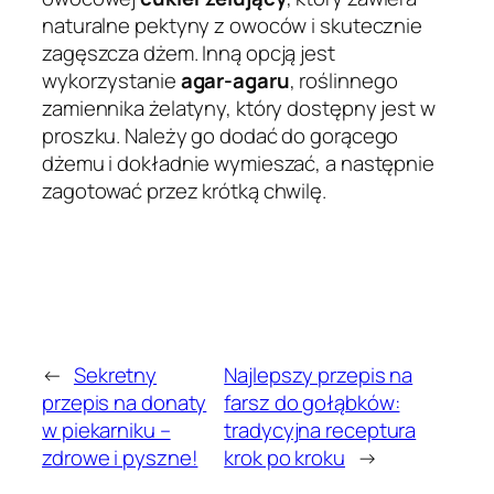
naturalne pektyny z owoców i skutecznie
zagęszcza dżem. Inną opcją jest
wykorzystanie
agar-agaru
, roślinnego
zamiennika żelatyny, który dostępny jest w
proszku. Należy go dodać do gorącego
dżemu i dokładnie wymieszać, a następnie
zagotować przez krótką chwilę.
←
Sekretny
Najlepszy przepis na
przepis na donaty
farsz do gołąbków:
w piekarniku –
tradycyjna receptura
zdrowe i pyszne!
krok po kroku
→