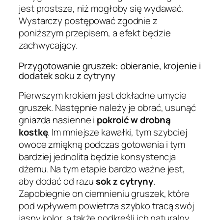
jest prostsze, niż mogłoby się wydawać.
Wystarczy postępować zgodnie z
poniższym przepisem, a efekt będzie
zachwycający.
Przygotowanie gruszek: obieranie, krojenie i
dodatek soku z cytryny
Pierwszym krokiem jest dokładne umycie
gruszek. Następnie należy je obrać, usunąć
gniazda nasienne i
pokroić w drobną
kostkę
. Im mniejsze kawałki, tym szybciej
owoce zmiękną podczas gotowania i tym
bardziej jednolita będzie konsystencja
dżemu. Na tym etapie bardzo ważne jest,
aby dodać od razu
sok z cytryny
.
Zapobiegnie on ciemnieniu gruszek, które
pod wpływem powietrza szybko tracą swój
jasny kolor, a także podkreśli ich naturalny