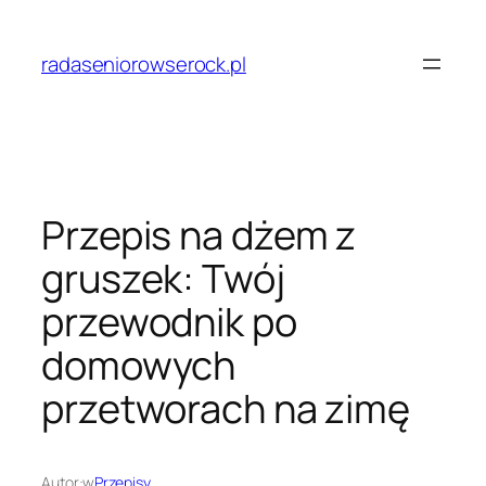
Przejdź
do
radaseniorowserock.pl
treści
Przepis na dżem z
gruszek: Twój
przewodnik po
domowych
przetworach na zimę
Autor:
w
Przepisy