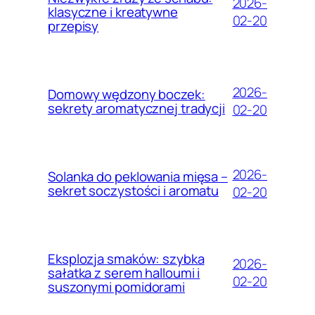
2026-
klasyczne i kreatywne
02-20
przepisy
2026-
Domowy wędzony boczek:
sekrety aromatycznej tradycji
02-20
2026-
Solanka do peklowania mięsa –
sekret soczystości i aromatu
02-20
Eksplozja smaków: szybka
2026-
sałatka z serem halloumi i
02-20
suszonymi pomidorami