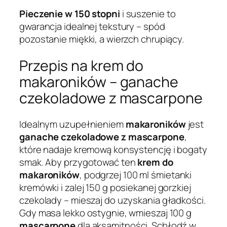
Pieczenie w 150 stopni
i suszenie to
gwarancja idealnej tekstury – spód
pozostanie miękki, a wierzch chrupiący.
Przepis na krem do
makaroników – ganache
czekoladowe z mascarpone
Idealnym uzupełnieniem
makaroników
jest
ganache czekoladowe z mascarpone
,
które nadaje kremową konsystencję i bogaty
smak. Aby przygotować ten
krem do
makaroników
, podgrzej 100 ml śmietanki
kremówki i zalej 150 g posiekanej gorzkiej
czekolady – mieszaj do uzyskania gładkości.
Gdy masa lekko ostygnie, wmieszaj 100 g
mascarpone
dla aksamitności. Schłodź w