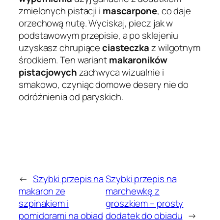
zmielonych pistacji i
mascarpone
, co daje
orzechową nutę. Wyciskaj, piecz jak w
podstawowym przepisie, a po sklejeniu
uzyskasz chrupiące
ciasteczka
z wilgotnym
środkiem. Ten wariant
makaroników
pistacjowych
zachwyca wizualnie i
smakowo, czyniąc domowe desery nie do
odróżnienia od paryskich.
←
Szybki przepis na
Szybki przepis na
makaron ze
marchewkę z
szpinakiem i
groszkiem – prosty
pomidorami na obiad
dodatek do obiadu
→