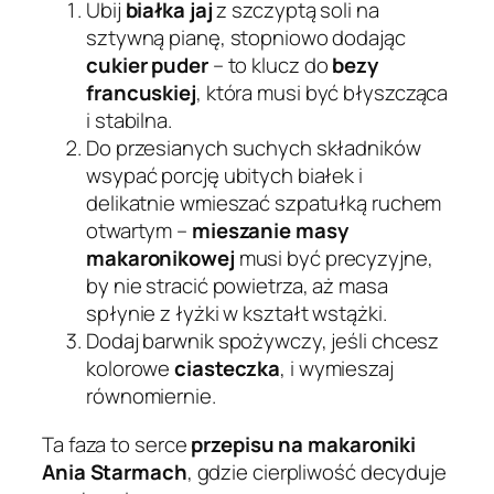
Ubij
białka jaj
z szczyptą soli na
sztywną pianę, stopniowo dodając
cukier puder
– to klucz do
bezy
francuskiej
, która musi być błyszcząca
i stabilna.
Do przesianych suchych składników
wsypać porcję ubitych białek i
delikatnie wmieszać szpatułką ruchem
otwartym –
mieszanie masy
makaronikowej
musi być precyzyjne,
by nie stracić powietrza, aż masa
spłynie z łyżki w kształt wstążki.
Dodaj barwnik spożywczy, jeśli chcesz
kolorowe
ciasteczka
, i wymieszaj
równomiernie.
Ta faza to serce
przepisu na makaroniki
Ania Starmach
, gdzie cierpliwość decyduje