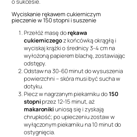
o sukcesie.
Wyciskanie rękawem cukierniczym
pieczenie w 150 stopni i suszenie
Przełóż masę do
rękawa
cukierniczego
z końcówką okrągłą i
wyciskaj krążki o średnicy 3-4 cm na
wyłożoną papierem blachę, zostawiając
odstępy.
Odstaw na 30-60 minut do wysuszenia
powierzchni – skóra musi być sucha w
dotyku.
Piecz w nagrzanym piekarniku do
150
stopni
przez 12-15 minut, aż
makaroniki
uniosą się i zyskają
chrupkość; po upieczeniu zostaw w
wyłączonym piekarniku na 10 minut do
ostygnięcia.