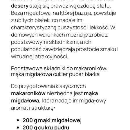
desery
stają się prawdziwą ozdobą stołu.
Beza migdałowa, na której bazują, powstaje
z ubitych białek, co nadaje im
charakterystyczną puszystość i lekkość. W
domowych warunkach można je zrobić z
podstawowymi składnikami, a ich
popularność zawdzięczają prostocie smaku i
wizualnej atrakcyjności.
Podstawowe składniki do makaroników:
mąka migdałowa cukier puder białka
Do przygotowania klasycznych
makaroników
niezbędna jest
mąka
migdałowa
, która nadaje im migdałowy
aromat i strukturę:
200 g mąki migdałowej
200 g cukru pudru