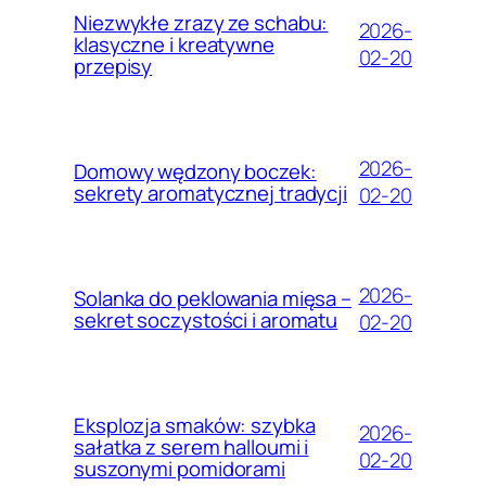
Niezwykłe zrazy ze schabu:
2026-
klasyczne i kreatywne
02-20
przepisy
2026-
Domowy wędzony boczek:
sekrety aromatycznej tradycji
02-20
2026-
Solanka do peklowania mięsa –
sekret soczystości i aromatu
02-20
Eksplozja smaków: szybka
2026-
sałatka z serem halloumi i
02-20
suszonymi pomidorami