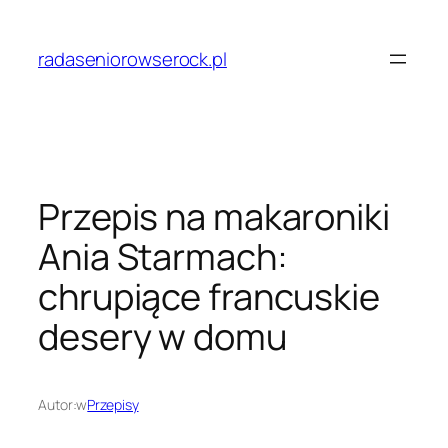
Przejdź
do
radaseniorowserock.pl
treści
Przepis na makaroniki
Ania Starmach:
chrupiące francuskie
desery w domu
Autor:
w
Przepisy