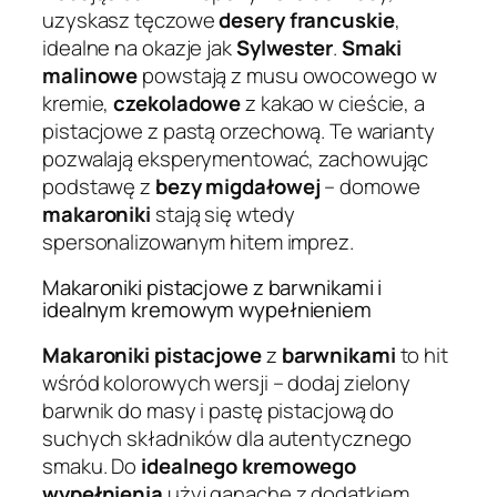
uzyskasz tęczowe
desery francuskie
,
idealne na okazje jak
Sylwester
.
Smaki
malinowe
powstają z musu owocowego w
kremie,
czekoladowe
z kakao w cieście, a
pistacjowe z pastą orzechową. Te warianty
pozwalają eksperymentować, zachowując
podstawę z
bezy migdałowej
– domowe
makaroniki
stają się wtedy
spersonalizowanym hitem imprez.
Makaroniki pistacjowe z barwnikami i
idealnym kremowym wypełnieniem
Makaroniki pistacjowe
z
barwnikami
to hit
wśród kolorowych wersji – dodaj zielony
barwnik do masy i pastę pistacjową do
suchych składników dla autentycznego
smaku. Do
idealnego kremowego
wypełnienia
użyj ganache z dodatkiem