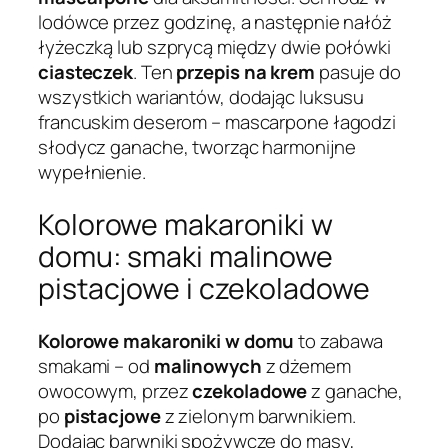
lodówce przez godzinę, a następnie nałóż
łyżeczką lub szprycą między dwie połówki
ciasteczek
. Ten
przepis na krem
pasuje do
wszystkich wariantów, dodając luksusu
francuskim deserom – mascarpone łagodzi
słodycz ganache, tworząc harmonijne
wypełnienie.
Kolorowe makaroniki w
domu: smaki malinowe
pistacjowe i czekoladowe
Kolorowe makaroniki w domu
to zabawa
smakami – od
malinowych
z dżemem
owocowym, przez
czekoladowe
z ganache,
po
pistacjowe
z zielonym barwnikiem.
Dodając barwniki spożywcze do masy,