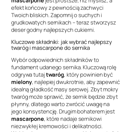
mascarpone
jest prostsze, niż myślisz, a
efekt końcowy z pewnością zachwyci
Twoich bliskich. Zapomnij o suchych i
grudkowatych sernikach – teraz stworzysz
deser godny najlepszych cukierni.
Kluczowe składniki: jak wybrać najlepszy
twaróg i mascarpone do sernika
Wybór odpowiednich składników to
fundament udanego sernika. Kluczową rolę
odgrywa tutaj
twaróg
, który powinien być
mielony
, najlepiej dwukrotnie, aby zapewnić
idealną gładkość masy serowej. Zbyt mokry
twaróg może sprawić, że sernik będzie zbyt
płynny, dlatego warto zwrócić uwagę na
jego konsystencję. Drugim bohaterem jest
mascarpone
, które nadaje sernikowi
niezwykłej kremowości i delikatności.