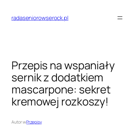
Przejdź
do
radaseniorowserock.pl
treści
Przepis na wspaniały
sernik z dodatkiem
mascarpone: sekret
kremowej rozkoszy!
Autor:
w
Przepisy