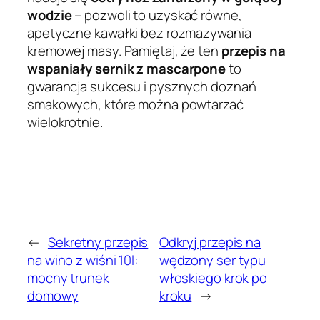
wodzie
– pozwoli to uzyskać równe,
apetyczne kawałki bez rozmazywania
kremowej masy. Pamiętaj, że ten
przepis na
wspaniały sernik z mascarpone
to
gwarancja sukcesu i pysznych doznań
smakowych, które można powtarzać
wielokrotnie.
←
Sekretny przepis
Odkryj przepis na
na wino z wiśni 10l:
wędzony ser typu
mocny trunek
włoskiego krok po
domowy
kroku
→