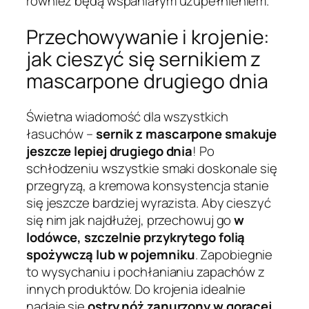
również będą wspaniałym uzupełnieniem.
Przechowywanie i krojenie:
jak cieszyć się sernikiem z
mascarpone drugiego dnia
Świetna wiadomość dla wszystkich
łasuchów –
sernik z mascarpone smakuje
jeszcze lepiej drugiego dnia
! Po
schłodzeniu wszystkie smaki doskonale się
przegryzą, a kremowa konsystencja stanie
się jeszcze bardziej wyrazista. Aby cieszyć
się nim jak najdłużej, przechowuj go
w
lodówce, szczelnie przykrytego folią
spożywczą lub w pojemniku
. Zapobiegnie
to wysychaniu i pochłanianiu zapachów z
innych produktów. Do krojenia idealnie
nadaje się
ostry nóż zanurzony w gorącej