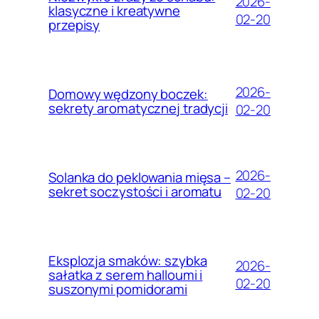
2026-
klasyczne i kreatywne
02-20
przepisy
2026-
Domowy wędzony boczek:
sekrety aromatycznej tradycji
02-20
2026-
Solanka do peklowania mięsa –
sekret soczystości i aromatu
02-20
Eksplozja smaków: szybka
2026-
sałatka z serem halloumi i
02-20
suszonymi pomidorami