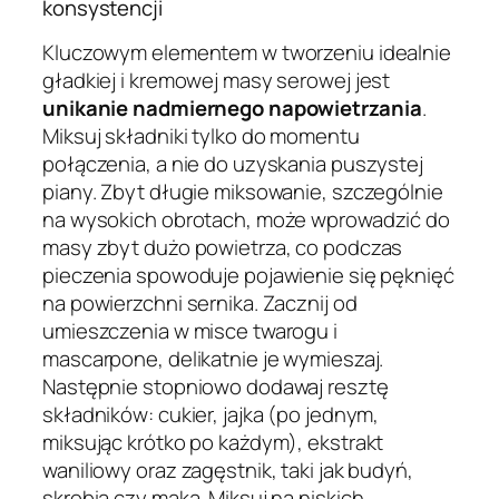
konsystencji
Kluczowym elementem w tworzeniu idealnie
gładkiej i kremowej masy serowej jest
unikanie nadmiernego napowietrzania
.
Miksuj składniki tylko do momentu
połączenia, a nie do uzyskania puszystej
piany. Zbyt długie miksowanie, szczególnie
na wysokich obrotach, może wprowadzić do
masy zbyt dużo powietrza, co podczas
pieczenia spowoduje pojawienie się pęknięć
na powierzchni sernika. Zacznij od
umieszczenia w misce twarogu i
mascarpone, delikatnie je wymieszaj.
Następnie stopniowo dodawaj resztę
składników: cukier, jajka (po jednym,
miksując krótko po każdym), ekstrakt
waniliowy oraz zagęstnik, taki jak budyń,
skrobia czy mąka. Miksuj na niskich