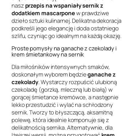
nasz
przepis na wspaniały sernik z
dodatkiem mascarpone
w prawdziwe
dzieło sztuki kulinarnej. Delikatna dekoracja
podkreśli jego elegancję i doda ostatniego
szlifu, czyniąc go idealnym na każdą okazję.
Proste pomysły na ganache z czekolady i
krem śmietankowy na sernik
Dla miłośników intensywnych smaków,
doskonałym wyborem będzie
ganache z
czekolady
. Wystarczy rozpuścić ulubioną
czekoladę (gorzką, mleczną lub białą) w
gorącej śmietance kremówce, a następnie
lekko przestudzić i wylać na schłodzony
sernik. Tworzy to błyszczącą, aksamitną
polewę, która idealnie komponuje się z
delikatnością sernika. Alternatywnie, dla
lżejszej wersji, można przygotować
krem