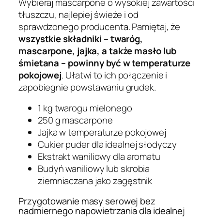
Wybieraj mascarpone o wysokiej zawartości
tłuszczu, najlepiej świeże i od
sprawdzonego producenta. Pamiętaj, że
wszystkie składniki – twaróg,
mascarpone, jajka, a także masło lub
śmietana – powinny być w temperaturze
pokojowej
. Ułatwi to ich połączenie i
zapobiegnie powstawaniu grudek.
1 kg twarogu mielonego
250 g mascarpone
Jajka w temperaturze pokojowej
Cukier puder dla idealnej słodyczy
Ekstrakt waniliowy dla aromatu
Budyń waniliowy lub skrobia
ziemniaczana jako zagęstnik
Przygotowanie masy serowej bez
nadmiernego napowietrzania dla idealnej