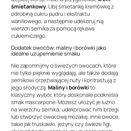
śmietankowy
. Ubij śmietankę kremówkę z
odrobiną cukru pudru i ekstraktu
waniliowego, a następnie udekoruj nią
wierzch sernika za pomocą rękawa
cukierniczego.
Dodatek owoców: maliny i borówki jako
idealne uzupełnienie smaku
Nie zapomnijmy o świeżych owocach, które
nie tylko pięknie wyglądają, ale także dodają
sernikowi orzeźwiającej nuty i kontrastują z
jego słodyczą.
Maliny i borówki
to
klasyczny wybór, który doskonale podkreśla
smak mascarpone. Możesz ułożyć je luźno
na wierzchu sernika, udekorować nimi brzegi
lub stworzyć owocową mozaikę. Inne owoce,
takie jak truskawki, jeżyny czy świeże figi,