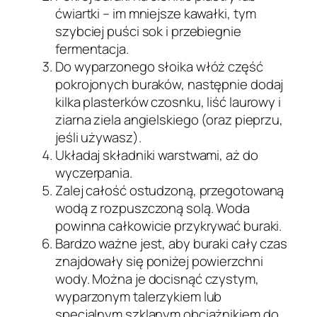
ćwiartki – im mniejsze kawałki, tym
szybciej puści sok i przebiegnie
fermentacja.
Do wyparzonego słoika włóż część
pokrojonych buraków, następnie dodaj
kilka plasterków czosnku, liść laurowy i
ziarna ziela angielskiego (oraz pieprzu,
jeśli używasz).
Układaj składniki warstwami, aż do
wyczerpania.
Zalej całość ostudzoną, przegotowaną
wodą z rozpuszczoną solą. Woda
powinna całkowicie przykrywać buraki.
Bardzo ważne jest, aby buraki cały czas
znajdowały się poniżej powierzchni
wody. Można je docisnąć czystym,
wyparzonym talerzykiem lub
specjalnym szklanym obciążnikiem do