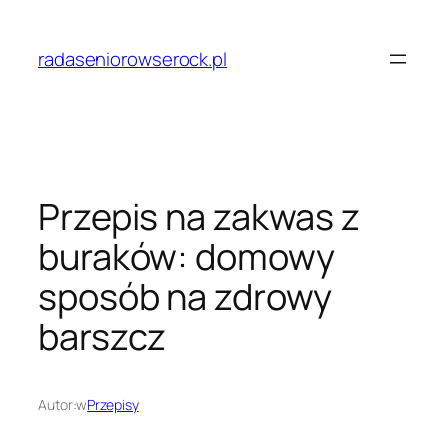
Przejdź
do
radaseniorowserock.pl
treści
Przepis na zakwas z
buraków: domowy
sposób na zdrowy
barszcz
Autor:
w
Przepisy