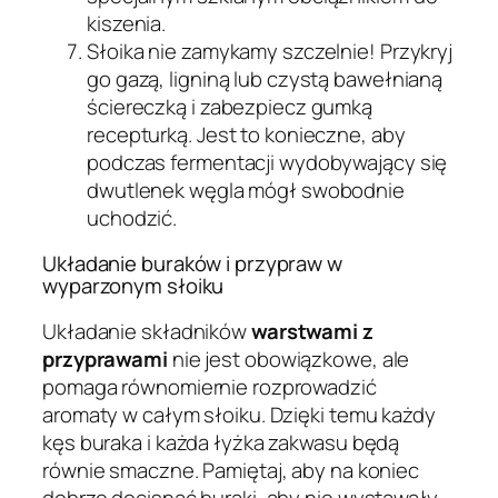
kiszenia.
Słoika nie zamykamy szczelnie! Przykryj
go gazą, ligniną lub czystą bawełnianą
ściereczką i zabezpiecz gumką
recepturką. Jest to konieczne, aby
podczas fermentacji wydobywający się
dwutlenek węgla mógł swobodnie
uchodzić.
Układanie buraków i przypraw w
wyparzonym słoiku
Układanie składników
warstwami z
przyprawami
nie jest obowiązkowe, ale
pomaga równomiernie rozprowadzić
aromaty w całym słoiku. Dzięki temu każdy
kęs buraka i każda łyżka zakwasu będą
równie smaczne. Pamiętaj, aby na koniec
dobrze docisnąć buraki, aby nie wystawały