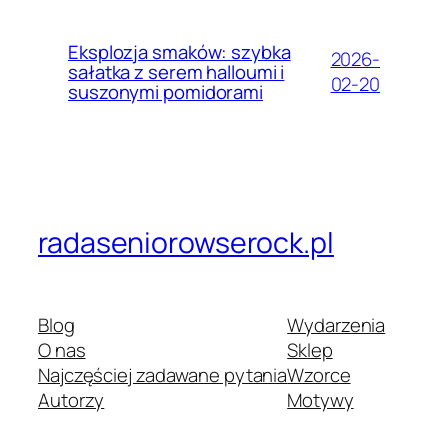
Eksplozja smaków: szybka
2026-
sałatka z serem halloumi i
02-20
suszonymi pomidorami
radaseniorowserock.pl
Blog
Wydarzenia
O nas
Sklep
Najczęściej zadawane pytania
Wzorce
Autorzy
Motywy