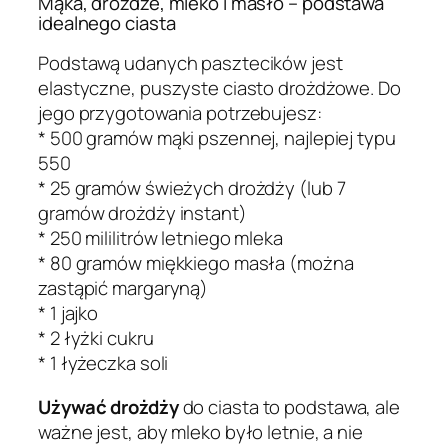
Mąka, drożdże, mleko i masło – podstawa
idealnego ciasta
Podstawą udanych pasztecików jest
elastyczne, puszyste ciasto drożdżowe. Do
jego przygotowania potrzebujesz:
* 500 gramów mąki pszennej, najlepiej typu
550
* 25 gramów świeżych drożdży (lub 7
gramów drożdży instant)
* 250 mililitrów letniego mleka
* 80 gramów miękkiego masła (można
zastąpić margaryną)
* 1 jajko
* 2 łyżki cukru
* 1 łyżeczka soli
Używać drożdży
do ciasta to podstawa, ale
ważne jest, aby mleko było letnie, a nie