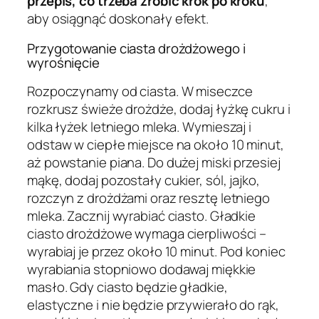
przepis, co trzeba zrobić krok po kroku
,
aby osiągnąć doskonały efekt.
Przygotowanie ciasta drożdżowego i
wyrośnięcie
Rozpoczynamy od ciasta. W miseczce
rozkrusz świeże drożdże, dodaj łyżkę cukru i
kilka łyżek letniego mleka. Wymieszaj i
odstaw w ciepłe miejsce na około 10 minut,
aż powstanie piana. Do dużej miski przesiej
mąkę, dodaj pozostały cukier, sól, jajko,
rozczyn z drożdżami oraz resztę letniego
mleka. Zacznij wyrabiać ciasto. Gładkie
ciasto drożdżowe wymaga cierpliwości –
wyrabiaj je przez około 10 minut. Pod koniec
wyrabiania stopniowo dodawaj miękkie
masło. Gdy ciasto będzie gładkie,
elastyczne i nie będzie przywierało do rąk,