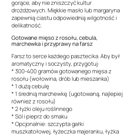
gorące, aby nie zniszczyć kultur
drożdżowych. Miękkie masło lub margaryna
zapewnią ciastu odpowiednią wilgotność i
delikatność.
Gotowane mięso z rosołu, cebula,
marchewka i przyprawy na farsz
Farsz to serce każdego pasztecika. Aby był
aromatyczny i soczysty, przygotuj:
* 300-400 gramów gotowanego mięsa z
rosołu (wołowina, drób lub mieszanka)
* 1 dużą cebulę
* 1 średnią marchewkę (ugotowaną, najlepiej
również z rosołu)
* 2 łyżki oleju roślinnego
* Sól i pieprz do smaku
* Opcjonalnie: szczypta gałki
muszkatołowej, łyżeczka majeranku, łyżka