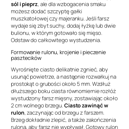
sól i pieprz
, ale dla wzbogacenia smaku
możesz dodać szczyptę gałki
muszkatołowej czy majeranku. Jeśli farsz
wydaje się zbyt suchy, dodaj łyżkę lub dwie
bulionu, w którym gotowało się mięso.
Odstaw do całkowitego wystudzenia.
Formowanie rulonu, krojenie i pieczenie
pasztecików
Wyrośnięte ciasto delikatnie zgnieć, aby
usunąć powietrze, a następnie rozwałkuj na
prostokąt o grubości około 5 mm. Wzdłuż
dłuższego boku ciasta równomiernie rozłóż
wystudzony farsz mięsny, zostawiając około
2 cm wolnego brzegu.
Ciasto zawinąć w
rulon
, zaczynając od brzegu z farszem.
Brzeg dokładnie zlepić, a także zakończenia
rulona, aby farsz nie wypływał. Gotowy rulon