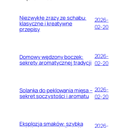
Niezwykłe zrazy ze schabu:
2026-
klasyczne i kreatywne
02-20
przepisy
2026-
Domowy wędzony boczek:
sekrety aromatycznej tradycji
02-20
2026-
Solanka do peklowania mięsa –
sekret soczystości i aromatu
02-20
Eksplozja smaków: szybka
2026-