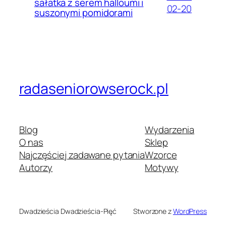
sałatka z serem halloumi i
02-20
suszonymi pomidorami
radaseniorowserock.pl
Blog
Wydarzenia
O nas
Sklep
Najczęściej zadawane pytania
Wzorce
Autorzy
Motywy
Dwadzieścia Dwadzieścia-Pięć
Stworzone z
WordPress