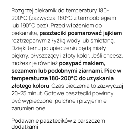
Rozgrzej piekarnik do temperatury 180-
200°C (zazwyczaj 180°C z termoobiegiem
lub 190°C bez). Przed włożeniem do
piekarnika,
paszteciki posmarować jajkiem
roztrzepanym z łyżką wody lub śmietaną.
Dzięki temu po upieczeniu będą miały
piękny, błyszczący i złoty kolor. Jeśli chcesz,
możesz je również
posypać makiem,
sezamem lub podobnymi ziarnami
.
Piec w
temperaturze 180-200°C do uzyskania
złotego koloru
. Czas pieczenia to zazwyczaj
20-25 minut. Gotowe paszteciki powinny
być wypieczone, pulchne i przyjemnie
zarumienione.
Podawanie pasztecików z barszczem i
dodatkami