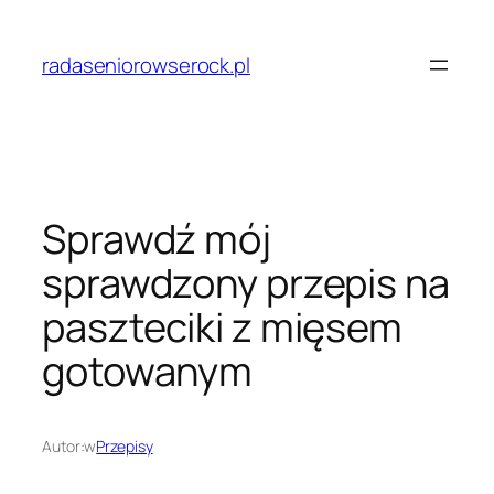
Przejdź
do
radaseniorowserock.pl
treści
Sprawdź mój
sprawdzony przepis na
paszteciki z mięsem
gotowanym
Autor:
w
Przepisy