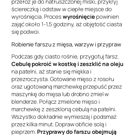
przełóż je do natłuszczonej miski, przykryj
ściereczką i odstaw w ciepłe miejsce do
wyrośnięcia. Proces
wyrośnięcie
powinien
zająć około 1-1,5 godziny, aż objętość ciasta
się podwoi.
Robienie farszu z mięsa, warzyw i przypraw
Podczas gdy ciasto rośnie, przygotuj farsz.
Cebulę pokroić w kostkę i zeszklić na oleju
na patelni, aż stanie się miękka i
przezroczysta. Gotowane mięso z rosołu
oraz ugotowaną marchewkę przepuść przez
maszynkę do mięsa lub drobno zmiel w
blenderze. Połącz zmielone mięso i
marchewkę z zeszkloną cebulą na patelni.
Wszystko dokładnie wymieszaj i podsmaż
przez kilka minut. Dopraw obficie solą i
pieprzem.
Przyprawy do farszu obejmują