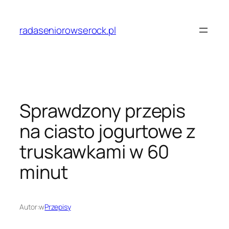
Przejdź
do
radaseniorowserock.pl
treści
Sprawdzony przepis
na ciasto jogurtowe z
truskawkami w 60
minut
Autor:
w
Przepisy