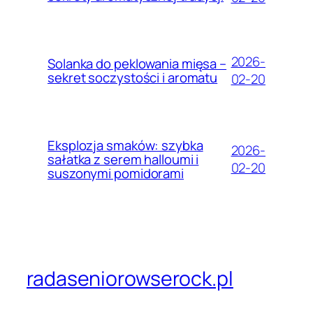
2026-
Solanka do peklowania mięsa –
sekret soczystości i aromatu
02-20
Eksplozja smaków: szybka
2026-
sałatka z serem halloumi i
02-20
suszonymi pomidorami
radaseniorowserock.pl