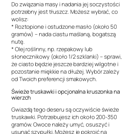
Do związania masy i nadania jej soczystości
potrzebny jest tłuszcz. Możesz wybrać, co
wolisz:
* Roztopione i ostudzone masło (około 50
gramów) – nada ciastu maślaną, bogatszą
nutę.
* Olej roślinny, np. rzepakowy lub
słonecznikowy (około 1/2 szklanki) – sprawi,
że ciasto będzie jeszcze bardziej wilgotne i
pozostanie miękkie na dłużej. Wybór zależy
od Twoich preferencji smakowych.
Świeże truskawki i opcjonalna kruszonka na
wierzch
Gwiazdą tego deseru są oczywiście świeże
truskawki. Potrzebujesz ich około 200-350
gramów. Owoce należy umyć, osuszyć i
usunąć szypułki. Możesz je pokroić na