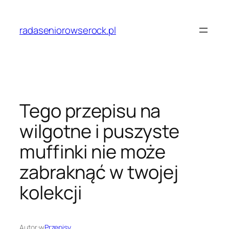
Przejdź
do
radaseniorowserock.pl
treści
Tego przepisu na
wilgotne i puszyste
muffinki nie może
zabraknąć w twojej
kolekcji
Autor:
w
Przepisy