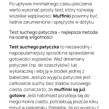
Po upływie minimalnego czasu pieczenia
warto wykonać prosty test, który rozwieję
wszelkie wątpliwości.
Muffinki
powinny być
ładnie zarumienione i sprężyste w dotyku.
Test suchego patyczka – najlepsza metoda
na ocenę wilgotności
Test suchego patyczka
to niezawodny i
najpopularniejszy sposób na sprawdzenie
gotowości wypieków. Weź drewniany
patyczek (np. do szaszłyków) lub
wykałaczkę i wbij ją w środek jednej z
babeczek. Jeśli po wyjęciu patyczek jest
całkowicie suchy, bez śladów surowego
ciasta, oznacza to, że
muffinki są już
gotowe
. Jeśli natomiast przykleja się do
niego mokre ciasto, potrzebują jeszcze kilku
minut w piekarniku. Pamiętaj, że po wyjęciu z