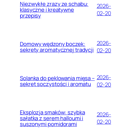
Niezwykłe zrazy ze schabu:
2026-
klasyczne i kreatywne
02-20
przepisy
2026-
Domowy wędzony boczek:
sekrety aromatycznej tradycji
02-20
2026-
Solanka do peklowania mięsa –
sekret soczystości i aromatu
02-20
Eksplozja smaków: szybka
2026-
sałatka z serem halloumi i
02-20
suszonymi pomidorami