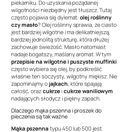
piekarniku. Do uzyskania pożądanej
wilgotności niezbędny jest tłuszcz. Tutaj
często pojawia się dylemat:
olej roślinny
czy masło
? Olej roślinny sprawia, że ciasto
jest bardziej wilgotne i ma delikatniejszą,
bardziej jednolitą strukturę, która dłużej
zachowuje świeżość. Masło natomiast
nadaje bogatszy, maślany aromat. W tym
przepisie na wilgotne i puszyste muffinki
często wybiera się olej, by podkreślić
właśnie ten soczysty, wilgotny miękisz. Nie
zapominajmy o
jajkach
, które spajają
całość, oraz
cukrze
i
cukrze waniliowym
nadających słodycz i piękny zapach.
Dlaczego mąka pszenna i proszek do
pieczenia są tak ważne
Mąka pszenna
typu 450 lub 500 jest