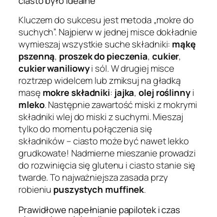
ciasto było idealne
Kluczem do sukcesu jest metoda „mokre do
suchych”. Najpierw w jednej misce dokładnie
wymieszaj wszystkie suche składniki:
mąkę
pszenną
,
proszek do pieczenia
,
cukier
,
cukier waniliowy
i sól. W drugiej misce
roztrzep widelcem lub zmiksuj na gładką
masę
mokre składniki
:
jajka
,
olej roślinny
i
mleko
. Następnie zawartość miski z mokrymi
składniki wlej do miski z suchymi. Mieszaj
tylko do momentu połączenia się
składników – ciasto może być nawet lekko
grudkowate! Nadmierne mieszanie prowadzi
do rozwinięcia się glutenu i ciasto stanie się
twarde. To najważniejsza zasada przy
robieniu
puszystych muffinek
.
Prawidłowe napełnianie papilotek i czas