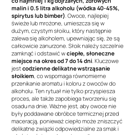
co najmniej 1 kg dojrzałych, zdrowych
malin i 0.5 litra alkoholu (wódka 40-45%,
spirytus lub bimber)
. Owoce, najlepiej
świeże lub mrożone, umieszcza się w
dużym, czystym słoiku, który następnie
zalewa się alkoholem, upewniając się, że są
całkowicie zanurzone. Słoik należy szczelnie
zamknąć i odstawić w
ciepłe, słoneczne
miejsce na okres od 7 do 14 dni
. Kluczowe
jest
codzienne delikatne wstrząsanie
słoikiem
, co wspomaga równomierne
przenikanie aromatu i koloru z owoców do
alkoholu. Ten rytuał nie tylko przyspiesza
proces, ale także zapobiega tworzeniu się
osadu na dnie. Ważne jest, aby owoce nie
były poddawane obróbce termicznej przed
maceracją, ponieważ ciepło może zniszczyć
delikatne związki odpowiedzialne za smak i