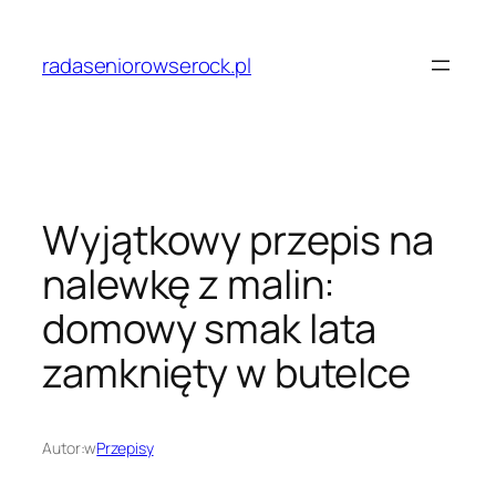
Przejdź
do
radaseniorowserock.pl
treści
Wyjątkowy przepis na
nalewkę z malin:
domowy smak lata
zamknięty w butelce
Autor:
w
Przepisy