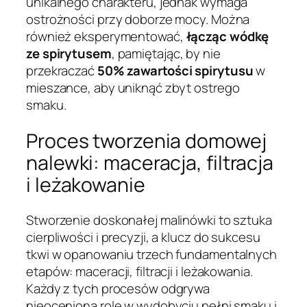
unikalnego charakteru, jednak wymaga
ostrożności przy doborze mocy. Można
również eksperymentować,
łącząc wódkę
ze spirytusem
, pamiętając, by nie
przekraczać
50% zawartości spirytusu
w
mieszance, aby uniknąć zbyt ostrego
smaku.
Proces tworzenia domowej
nalewki: maceracja, filtracja
i leżakowanie
Stworzenie doskonałej malinówki to sztuka
cierpliwości i precyzji, a klucz do sukcesu
tkwi w opanowaniu trzech fundamentalnych
etapów: maceracji, filtracji i leżakowania.
Każdy z tych procesów odgrywa
nieocenioną rolę w wydobyciu pełni smaku i