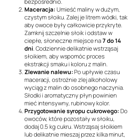
bezpośrednio.
Maceracja:
Umieść maliny w dużym,
czystym słoiku. Zalej je litrem wódki, tak
aby owoce były całkowicie przykryte.
Zamknij szczelnie słoik i odstaw w
ciepłe, słoneczne miejsce na
7 do 14
dni
. Codziennie delikatnie wstrząsaj
słoikiem, aby wspomóc proces
ekstrakcji smaku i koloru z malin.
Zlewanie nalewu:
Po upływie czasu
maceracji, ostrożnie zlej alkoholowy
wyciąg z malin do osobnego naczynia.
Słodki i aromatyczny płyn powinien
mieć intensywny, rubinowy kolor.
Przygotowanie syropu cukrowego:
Do
owoców, które pozostały w słoiku,
dodaj 0.5 kg cukru. Wstrząsaj słoikiem
lub delikatnie mieszaj przez kilka minut,