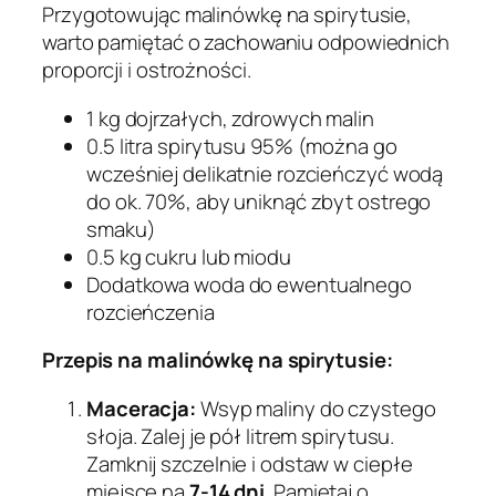
Przygotowując malinówkę na spirytusie,
warto pamiętać o zachowaniu odpowiednich
proporcji i ostrożności.
1 kg dojrzałych, zdrowych malin
0.5 litra spirytusu 95% (można go
wcześniej delikatnie rozcieńczyć wodą
do ok. 70%, aby uniknąć zbyt ostrego
smaku)
0.5 kg cukru lub miodu
Dodatkowa woda do ewentualnego
rozcieńczenia
Przepis na malinówkę na spirytusie:
Maceracja:
Wsyp maliny do czystego
słoja. Zalej je pół litrem spirytusu.
Zamknij szczelnie i odstaw w ciepłe
miejsce na
7-14 dni
. Pamiętaj o