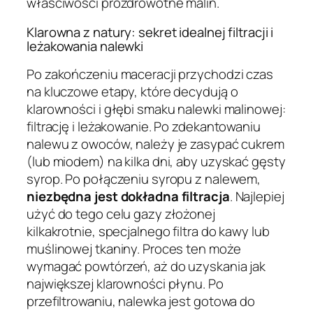
właściwości prozdrowotne malin.
Klarowna z natury: sekret idealnej filtracji i
leżakowania nalewki
Po zakończeniu maceracji przychodzi czas
na kluczowe etapy, które decydują o
klarowności i głębi smaku nalewki malinowej:
filtrację i leżakowanie. Po zdekantowaniu
nalewu z owoców, należy je zasypać cukrem
(lub miodem) na kilka dni, aby uzyskać gęsty
syrop. Po połączeniu syropu z nalewem,
niezbędna jest dokładna filtracja
. Najlepiej
użyć do tego celu gazy złożonej
kilkakrotnie, specjalnego filtra do kawy lub
muślinowej tkaniny. Proces ten może
wymagać powtórzeń, aż do uzyskania jak
największej klarowności płynu. Po
przefiltrowaniu, nalewka jest gotowa do