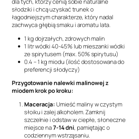
dla tych, którzy cenią sobie naturalne
słodziki i chcą uzyskać trunek o
łagodniejszym charakterze, który nadal
zachwyca głębią smaku i aromatu lata.
1 kg dojrzałych, zdrowych malin
1 litr wódki 40-45% lub mieszanki wódki
ze spirytusem (max. 50% spirytusu)
0.4 – 1 kg miodu (ilość dostosowana do
preferencji słodyczy)
Przygotowanie nalewki malinowej z
miodem krok po kroku:
Maceracja:
Umieść maliny w czystym
słoiku i zalej alkoholem. Zamknij
szczelnie i odstaw w ciepłe, słoneczne
miejsce na
7-14 dni
, pamiętając o
codziennym wstrząsaniu.