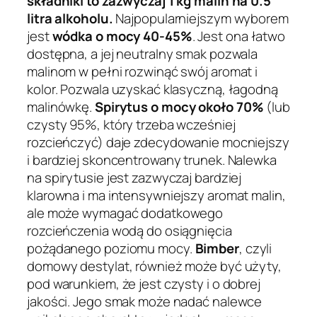
składniki to zazwyczaj 1 kg malin na 0.5
litra alkoholu.
Najpopularniejszym wyborem
jest
wódka o mocy 40-45%
. Jest ona łatwo
dostępna, a jej neutralny smak pozwala
malinom w pełni rozwinąć swój aromat i
kolor. Pozwala uzyskać klasyczną, łagodną
malinówkę.
Spirytus o mocy około 70%
(lub
czysty 95%, który trzeba wcześniej
rozcieńczyć) daje zdecydowanie mocniejszy
i bardziej skoncentrowany trunek. Nalewka
na spirytusie jest zazwyczaj bardziej
klarowna i ma intensywniejszy aromat malin,
ale może wymagać dodatkowego
rozcieńczenia wodą do osiągnięcia
pożądanego poziomu mocy.
Bimber
, czyli
domowy destylat, również może być użyty,
pod warunkiem, że jest czysty i o dobrej
jakości. Jego smak może nadać nalewce