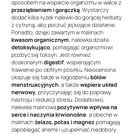
sposobem na wsparcie organizmu w walce z
przeziębieniem i gorączką
. Wystarczy
dodać kilka łyżek nalewki do gorącej herbaty
z cytryną, aby poczuć jej kojące działanie.
Ponadto, dzięki zawartym w malinach
kwasom organicznym
, nalewka działa
detoksykująco
, pomagając organizmowi
pozbyć się toksyn. Jest również
doskonałym
digestif
, wspierającym
trawienie po obfitym posiłku. Nieoceniona
okazuje się także w łagodzeniu
bólów
menstruacyjnych
, a także
wspiera układ
nerwowy
, przyczyniając się do poprawy
nastroju i redukcji stresu. Dodatkowo,
nalewka malinowa
pozytywnie wpływa na
serce i naczynia krwionośne
, a obecne w
malinach
żelazo, potas i magnez
pomagają
zapobiegać anemii i uzupełniać niedobory