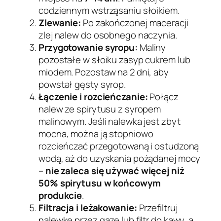
codziennym wstrząsaniu słoikiem.
Zlewanie:
Po zakończonej maceracji
zlej nalew do osobnego naczynia.
Przygotowanie syropu:
Maliny
pozostałe w słoiku zasyp cukrem lub
miodem. Pozostaw na 2 dni, aby
powstał gęsty syrop.
Łączenie i rozcieńczanie:
Połącz
nalew ze spirytusu z syropem
malinowym. Jeśli nalewka jest zbyt
mocna, można ją stopniowo
rozcieńczać przegotowaną i ostudzoną
wodą, aż do uzyskania pożądanej mocy
–
nie zaleca się używać więcej niż
50% spirytusu w końcowym
produkcie
.
Filtracja i leżakowanie:
Przefiltruj
nalewkę przez gazę lub filtr do kawy, a