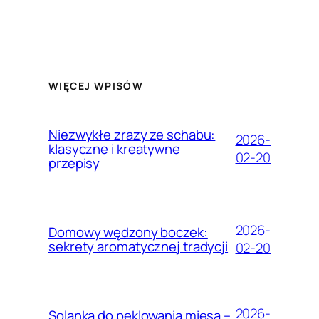
WIĘCEJ WPISÓW
Niezwykłe zrazy ze schabu:
2026-
klasyczne i kreatywne
02-20
przepisy
2026-
Domowy wędzony boczek:
sekrety aromatycznej tradycji
02-20
2026-
Solanka do peklowania mięsa –