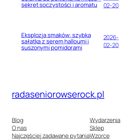
sekret soczystości i aromatu
02-20
Eksplozja smaków: szybka
2026-
sałatka z serem halloumi i
02-20
suszonymi pomidorami
radaseniorowserock.pl
Blog
Wydarzenia
O nas
Sklep
Najczęściej zadawane pytania
Wzorce