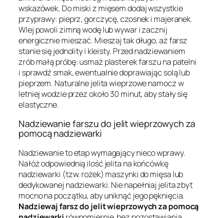
wskazówek. Do miski z mięsem dodaj wszystkie
przyprawy: pieprz, gorczycę, czosnek i majeranek.
Wlej powoli zimną wodę lub wywar i zacznij
energicznie mieszać. Mieszaj tak długo, aż farsz
stanie się jednolity i kleisty. Przed nadziewaniem
zrób małą próbę: usmaż plasterek farszu na patelni
i sprawdź smak, ewentualnie doprawiając solą lub
pieprzem. Naturalne jelita wieprzowe namocz w
letniej wodzie przez około 30 minut, aby stały się
elastyczne.
Nadziewanie farszu do jelit wieprzowych za
pomocą nadziewarki
Nadziewanie to etap wymagający nieco wprawy.
Nałóż odpowiednią ilość jelita na końcówkę
nadziewarki (tzw. rożek) maszynki do mięsa lub
dedykowanej nadziewarki. Nie napełniaj jelita zbyt
mocno na początku, aby uniknąć jego pęknięcia.
Nadziewaj farsz do jelit wieprzowych za pomocą
nadziewarki
równomiernie, bez pozostawiania