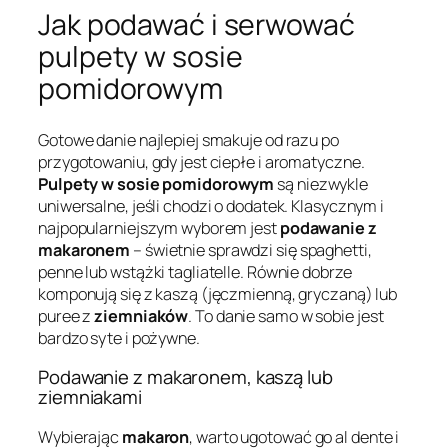
Jak podawać i serwować
pulpety w sosie
pomidorowym
Gotowe danie najlepiej smakuje od razu po
przygotowaniu, gdy jest ciepłe i aromatyczne.
Pulpety w sosie pomidorowym
są niezwykle
uniwersalne, jeśli chodzi o dodatek. Klasycznym i
najpopularniejszym wyborem jest
podawanie z
makaronem
– świetnie sprawdzi się spaghetti,
penne lub wstążki tagliatelle. Równie dobrze
komponują się z kaszą (jęczmienną, gryczaną) lub
puree z
ziemniaków
. To danie samo w sobie jest
bardzo syte i pożywne.
Podawanie z makaronem, kaszą lub
ziemniakami
Wybierając
makaron
, warto ugotować go al dente i