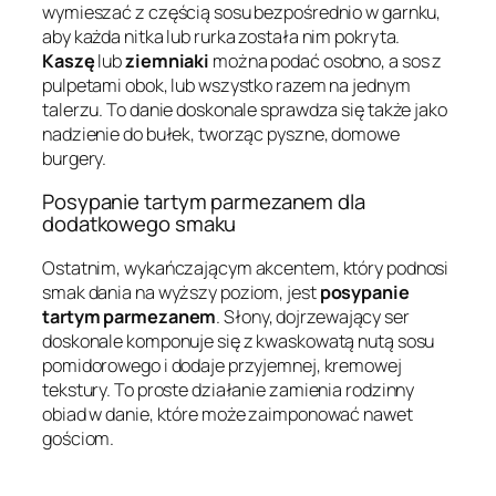
wymieszać z częścią sosu bezpośrednio w garnku,
aby każda nitka lub rurka została nim pokryta.
Kaszę
lub
ziemniaki
można podać osobno, a sos z
pulpetami obok, lub wszystko razem na jednym
talerzu. To danie doskonale sprawdza się także jako
nadzienie do bułek, tworząc pyszne, domowe
burgery.
Posypanie tartym parmezanem dla
dodatkowego smaku
Ostatnim, wykańczającym akcentem, który podnosi
smak dania na wyższy poziom, jest
posypanie
tartym parmezanem
. Słony, dojrzewający ser
doskonale komponuje się z kwaskowatą nutą sosu
pomidorowego i dodaje przyjemnej, kremowej
tekstury. To proste działanie zamienia rodzinny
obiad w danie, które może zaimponować nawet
gościom.