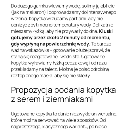
Do dużego garnka wlewamy wodę, solimy ją obficie
(jak na makaron) i doprowadzamy do intensywnego
wrzenia. Kopytka wrzucamy partiami, aby nie
obniżyć zbyt mocno temperatury wody. Delikatnie
mieszamy łyżką, aby nie przywarły do dna.
Kluski
gotujemy przez około 2 minuty od momentu,
gdy wypłyną na powierzchnię wody
. To bardzo
ważna wskazówka – gotowanie dłużej sprawi, że
staną się rozgotowane i wodniste. Ugotowane
kopytka wyławiamy łyżką cedzakową i od razu
przekładamy na talerz. Można je polać odrobiną
roztopionego masła, aby się nie skleiły.
Propozycja podania kopytka
z serem i ziemniakami
Ugotowane kopytka to danie niezwykle uniwersalne,
które można serwować na wiele sposobów. Od
najprostszego, klasycznego wariantu, po nieco