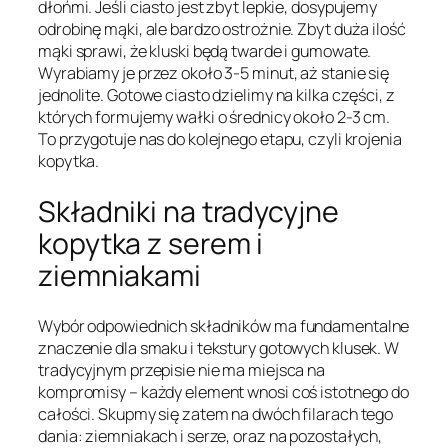
dłońmi. Jeśli ciasto jest zbyt lepkie, dosypujemy
odrobinę mąki, ale bardzo ostrożnie. Zbyt duża ilość
mąki sprawi, że kluski będą twarde i gumowate.
Wyrabiamy je przez około 3-5 minut, aż stanie się
jednolite. Gotowe ciasto dzielimy na kilka części, z
których formujemy wałki o średnicy około 2-3 cm.
To przygotuje nas do kolejnego etapu, czyli krojenia
kopytka.
Składniki na tradycyjne
kopytka z serem i
ziemniakami
Wybór odpowiednich składników ma fundamentalne
znaczenie dla smaku i tekstury gotowych klusek. W
tradycyjnym przepisie nie ma miejsca na
kompromisy – każdy element wnosi coś istotnego do
całości. Skupmy się zatem na dwóch filarach tego
dania: ziemniakach i serze, oraz na pozostałych,