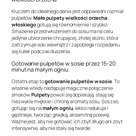
Kluczem do idealnego dania jest odpowiedni rozmiar
pulpetów.
Małe pulpety wielkości orzecha
włoskiego
gotują się równomiernie i szybko.
Smażenie przed włożeniem do sosu ma na celu
jedynie utworzenie chrupiącej, złotej skórki, która
zatrzymuje soki wewnątrz i zapobiega rozpadaniu
się kulek podczas duszenia.
Gotowanie pulpetów w sosie przez 15-20
minut na małym ogniu
Ostatni etap to
gotowanie pulpetów w sosie
. To
właśnie wtedy następuje magiczne połączenie
smaków.
Pulpety
powoli się dopiekają, stają się
niezwykle miękkie i chłoną aromaty sosu. Sos zaś,
gotując się na
małym ogniu
, lekko redukuje i
gęstnieje, tworząc gładką, aksamitną polewę.
Ważne jest, aby nie gotować ich zbyt długo ani zbyt
intensywnie, aby nie stały się twarde.