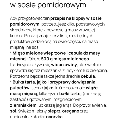
w sosie pomidorowym
Aby przygotować ten
przepis na klopsy w sosie
pomidorowym
, potrzebujesz kilku podstawowych
składników, które z pewnością masz w swojej
kuchni. Poniżej znajdziesz listę niezbędnych
produktów podzieloną na dwie części: na masę
mięsną i na sos.
*
Mięso mielone wieprzowe i cebula do masy
mięsnej
: Około
500 g mięsa mielonego
–
tradycyjnie używa się
wieprzowiny
, ale świetnie
sprawdzi się też mieszanka z indykiem lub cielęciną.
Potrzebna będzie także jedna średnia
cebula
.
*
Bułka tarta, jajko i przyprawy do wiązania
pulpetów
: Jedno
jajko
, które doskonale
wiąże
masę mięsną
, kilka łyżek
bułki tartej
(można ją
zastąpić ugotowanym, rozgniecionym
ziemniakiem
lub kaszą jaglaną). Do przyprawienia:
sól
, świeżo mielony
pieprz
,
oregano
oraz
opcjonalnie słodka
papryka
.