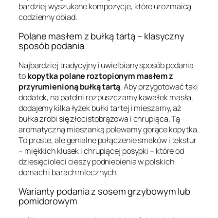
bardziej wyszukane kompozycje, które urozmaicą
codzienny obiad.
Polane masłem z bułką tartą – klasyczny
sposób podania
Najbardziej tradycyjny i uwielbiany sposób podania
to
kopytka polane roztopionym masłem z
przyrumienioną bułką tartą
. Aby przygotować taki
dodatek, na patelni rozpuszczamy kawałek masła,
dodajemy kilka łyżek bułki tartej i mieszamy, aż
bułka zrobi się złocistobrązowa i chrupiąca. Tą
aromatyczną mieszanką polewamy gorące kopytka.
To proste, ale genialne połączenie smaków i tekstur
– miękkich klusek i chrupiącej posypki – które od
dziesięcioleci cieszy podniebienia w polskich
domach i barach mlecznych.
Warianty podania z sosem grzybowym lub
pomidorowym