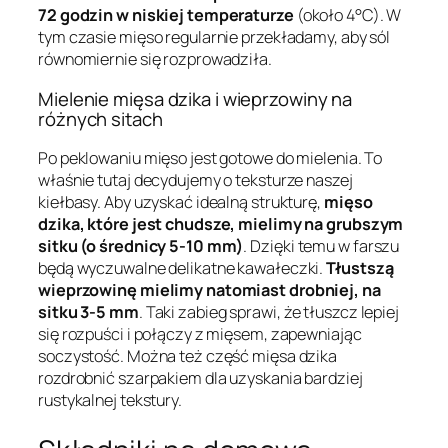
72 godzin w niskiej temperaturze
(około 4°C). W
tym czasie mięso regularnie przekładamy, aby sól
równomiernie się rozprowadziła.
Mielenie mięsa dzika i wieprzowiny na
różnych sitach
Po peklowaniu mięso jest gotowe do mielenia. To
właśnie tutaj decydujemy o teksturze naszej
kiełbasy. Aby uzyskać idealną strukturę,
mięso
dzika, które jest chudsze, mielimy na grubszym
sitku (o średnicy 5-10 mm)
. Dzięki temu w farszu
będą wyczuwalne delikatne kawałeczki.
Tłustszą
wieprzowinę mielimy natomiast drobniej, na
sitku 3-5 mm
. Taki zabieg sprawi, że tłuszcz lepiej
się rozpuści i połączy z mięsem, zapewniając
soczystość. Można też część mięsa dzika
rozdrobnić szarpakiem dla uzyskania bardziej
rustykalnej tekstury.