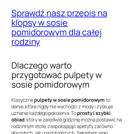
Sprawdź nasz przepis na
klopsy w sosie
pomidorowym dla całej
rodziny
Dlaczego warto
przygotować pulpety w
sosie pomidorowym
Klasyczne
pulpety w sosie pomidorowym
to
danie, które nigdy nie wychodzi z mody i zyskuje
uznanie każdego pokolenia. To
prosty i szybki
obiad
, który w zaledwie godzinę można postawić na
rodzinnym stole, zaspokajając apetyty zarówno
dorosłych, jak i najmłodszych. Sekretem jego