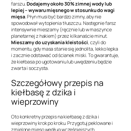
farszu.
Dodajemy około 30% zimnej wody lub
lepiej – wywaru mięsnego w stosunku do wagi
mięsa
. Płyn musi być bardzo zimny, aby nie
spowodował wytopienia tłuszczu. Następnie farsz
intensywnie mieszamy (ręcznie lub w maszynce
planetarnej z hakiem) przez kilkanaście minut.
Mieszamy do uzyskania kleistości
, czyli do
momentu, gdy masa stanie się jednolita, lekko lepka
i zacznie odstawać od ścianek miski. To gwarantuje,
że kiełbasa po ugotowaniu lub uwędzeniu będzie
zwarta i soczysta.
Szczegółowy przepis na
kiełbasę z dzika i
wieprzowiny
Oto konkretny przepis na kiełbasę z dzika i
wieprzowiny krok po kroku. Przygotuj peklowane i
zmielone mięso według wcześniejszych