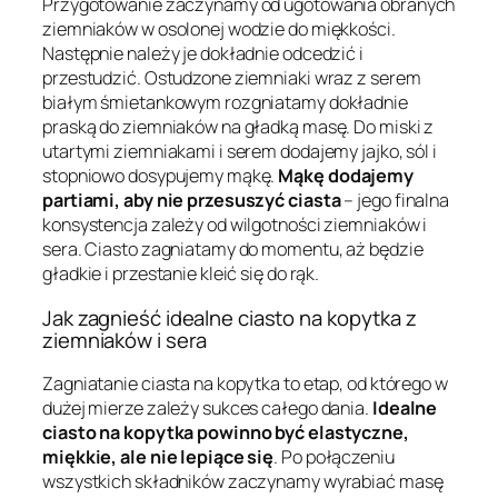
Przygotowanie zaczynamy od ugotowania obranych
ziemniaków w osolonej wodzie do miękkości.
Następnie należy je dokładnie odcedzić i
przestudzić. Ostudzone ziemniaki wraz z serem
białym śmietankowym rozgniatamy dokładnie
praską do ziemniaków na gładką masę. Do miski z
utartymi ziemniakami i serem dodajemy jajko, sól i
stopniowo dosypujemy mąkę.
Mąkę dodajemy
partiami, aby nie przesuszyć ciasta
– jego finalna
konsystencja zależy od wilgotności ziemniaków i
sera. Ciasto zagniatamy do momentu, aż będzie
gładkie i przestanie kleić się do rąk.
Jak zagnieść idealne ciasto na kopytka z
ziemniaków i sera
Zagniatanie ciasta na kopytka to etap, od którego w
dużej mierze zależy sukces całego dania.
Idealne
ciasto na kopytka powinno być elastyczne,
miękkie, ale nie lepiące się
. Po połączeniu
wszystkich składników zaczynamy wyrabiać masę