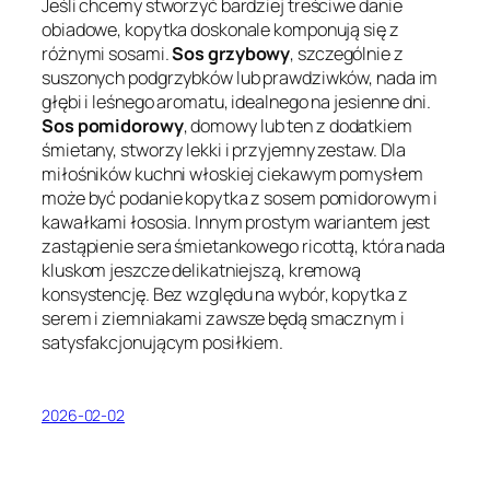
Jeśli chcemy stworzyć bardziej treściwe danie
obiadowe, kopytka doskonale komponują się z
różnymi sosami.
Sos grzybowy
, szczególnie z
suszonych podgrzybków lub prawdziwków, nada im
głębi i leśnego aromatu, idealnego na jesienne dni.
Sos pomidorowy
, domowy lub ten z dodatkiem
śmietany, stworzy lekki i przyjemny zestaw. Dla
miłośników kuchni włoskiej ciekawym pomysłem
może być podanie kopytka z sosem pomidorowym i
kawałkami łososia. Innym prostym wariantem jest
zastąpienie sera śmietankowego ricottą, która nada
kluskom jeszcze delikatniejszą, kremową
konsystencję. Bez względu na wybór, kopytka z
serem i ziemniakami zawsze będą smacznym i
satysfakcjonującym posiłkiem.
2026-02-02