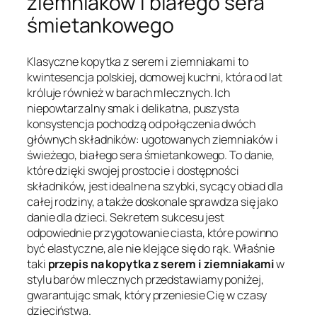
ziemniaków i białego sera
śmietankowego
Klasyczne kopytka z serem i ziemniakami to
kwintesencja polskiej, domowej kuchni, która od lat
króluje również w barach mlecznych. Ich
niepowtarzalny smak i delikatna, puszysta
konsystencja pochodzą od połączenia dwóch
głównych składników: ugotowanych ziemniaków i
świeżego, białego sera śmietankowego. To danie,
które dzięki swojej prostocie i dostępności
składników, jest idealne na szybki, sycący obiad dla
całej rodziny, a także doskonale sprawdza się jako
danie dla dzieci. Sekretem sukcesu jest
odpowiednie przygotowanie ciasta, które powinno
być elastyczne, ale nie klejące się do rąk. Właśnie
taki
przepis na kopytka z serem i ziemniakami
w
stylu barów mlecznych przedstawiamy poniżej,
gwarantując smak, który przeniesie Cię w czasy
dzieciństwa.