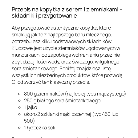
Przepis na kopytka z serem i ziemniakami –
składniki i przygotowanie
Aby przygotować autentyczne kopytka, które
smakują jak te z najlepszego baru mlecznego,
potrzebujesz kilku podstawowych składników.
Kluczowe jest użycie ziemniaków ugotowanych w
mundurkach, co zapobiega wchłanianiu przez nie
zbyt dużej ilości wody, oraz świeżego, wilgotnego
sera śmietankowego. Poniżej znajdziesz listę
wszystkich niezbędnych produktów, które pozwolą
Ci odtworzyć ten klasyczny przepis.
800 g ziemniaków (najlepiej typu mączystego)
250 g białego sera śmietankowego
1 jajko
około 2 szklanki mąki pszennej (typ 450 lub
500)
1 łyżeczka soli