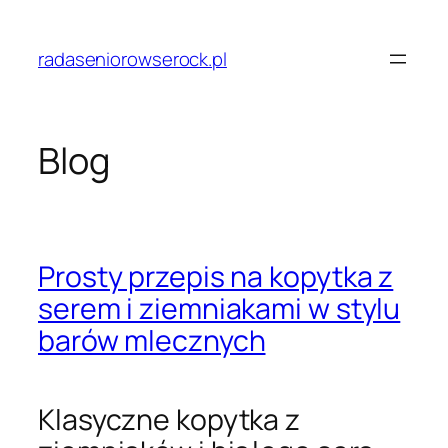
Przejdź
do
radaseniorowserock.pl
treści
Blog
Prosty przepis na kopytka z
serem i ziemniakami w stylu
barów mlecznych
Klasyczne kopytka z