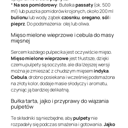
*
Na sos pomidorowy
: Butelka
passaty
(ok. 500
ml) lub puszka pomidorów krojonych, około 200 ml
bulionu
lub wody, ząbek
czosnku
,
oregano
,
sól
i
pieprz
. Do podsmażenia: olej lub oliwa.
Mięso mielone wieprzowe i cebula do masy
mięsnej
Sercem każdego pulpecika jest oczywiście mięso.
Mięso mielone wieprzowe
jest tłustsze, dzięki
czemu pulpety są soczyste, ale dla lżejszej wersji
można je zmieszać z chudszym mięsem
indyka
.
Cebula
, drobno posiekana i wcześniej podsmażona
na złoty kolor, dodaje masie słodyczy i aromatu,
czyniąc ją bardziej delikatną.
Bułka tarta, jajko i przyprawy do wiązania
pulpetów
Te składniki są niezbędne, aby
pulpety
nie
rozpadały się podczas smażenia i gotowania.
Jajko