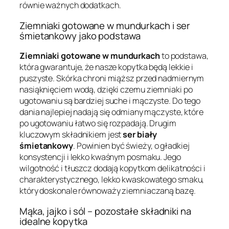
równie ważnych dodatkach.
Ziemniaki gotowane w mundurkach i ser
śmietankowy jako podstawa
Ziemniaki gotowane w mundurkach
to podstawa,
która gwarantuje, że nasze kopytka będą lekkie i
puszyste. Skórka chroni miąższ przed nadmiernym
nasiąknięciem wodą, dzięki czemu ziemniaki po
ugotowaniu są bardziej suche i mączyste. Do tego
dania najlepiej nadają się odmiany mączyste, które
po ugotowaniu łatwo się rozpadają. Drugim
kluczowym składnikiem jest
ser biały
śmietankowy
. Powinien być świeży, o gładkiej
konsystencji i lekko kwaśnym posmaku. Jego
wilgotność i tłuszcz dodają kopytkom delikatności i
charakterystycznego, lekko kwaskowatego smaku,
który doskonale równoważy ziemniaczaną bazę.
Mąka, jajko i sól – pozostałe składniki na
idealne kopytka