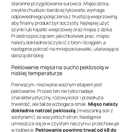
staranne przygotowanie surowca. Mięso dzika,
zwykle chudsze i bardziej łykowate, wymaga
odpowiedniego połączenia z tłustszą wieprzowiną,
aby finalny produkt był soczysty. Najlepiej użyć
szynki lub łopatki wieprzowej oraz mięsa z dzika.
Przed rozpoczęciem jakichkolwiek prac, mięso
należy dokładnie oczyścić z błon i ścięgien, a
następnie pokroić na mniejsze kawałki, ułatwiające
dalszą obróbkę.
Peklowanie mięsa na sucho peklosolą w
niskiej temperaturze
Pierwszym, niezwykle ważnym etapem jest
peklowanie. Proces ten nie tylko nadaje
charakterystyczny, różowy kolor i przedłuża
trwałość, ale także wzbogaca smak.
Mięso należy
dokładnie natrzeć peklosolą
(mieszanką soli z
azotynami) ze wszystkich stron. Następnie
umieszcza się je w czystym naczyniu i przechowuje
w lodówce.
Peklowanie powinno trwać od 48 do