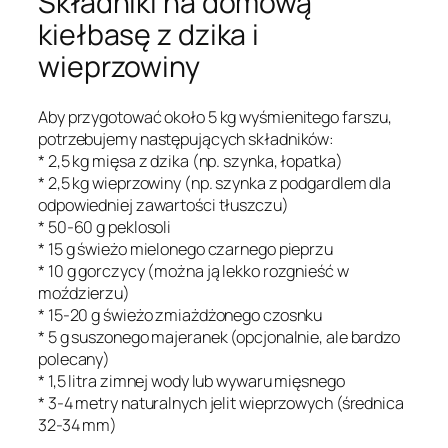
Składniki na domową
kiełbasę z dzika i
wieprzowiny
Aby przygotować około 5 kg wyśmienitego farszu,
potrzebujemy następujących składników:
* 2,5 kg mięsa z dzika (np. szynka, łopatka)
* 2,5 kg wieprzowiny (np. szynka z podgardlem dla
odpowiedniej zawartości tłuszczu)
* 50-60 g peklosoli
* 15 g świeżo mielonego czarnego pieprzu
* 10 g gorczycy (można ją lekko rozgnieść w
moździerzu)
* 15-20 g świeżo zmiażdżonego czosnku
* 5 g suszonego majeranek (opcjonalnie, ale bardzo
polecany)
* 1,5 litra zimnej wody lub wywaru mięsnego
* 3-4 metry naturalnych jelit wieprzowych (średnica
32-34 mm)