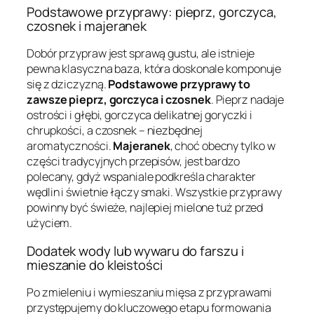
Podstawowe przyprawy: pieprz, gorczyca,
czosnek i majeranek
Dobór przypraw jest sprawą gustu, ale istnieje
pewna klasyczna baza, która doskonale komponuje
się z dziczyzną.
Podstawowe przyprawy to
zawsze pieprz, gorczyca i czosnek
. Pieprz nadaje
ostrości i głębi, gorczyca delikatnej goryczki i
chrupkości, a czosnek – niezbędnej
aromatyczności.
Majeranek
, choć obecny tylko w
części tradycyjnych przepisów, jest bardzo
polecany, gdyż wspaniale podkreśla charakter
wędlin i świetnie łączy smaki. Wszystkie przyprawy
powinny być świeże, najlepiej mielone tuż przed
użyciem.
Dodatek wody lub wywaru do farszu i
mieszanie do kleistości
Po zmieleniu i wymieszaniu mięsa z przyprawami
przystępujemy do kluczowego etapu formowania