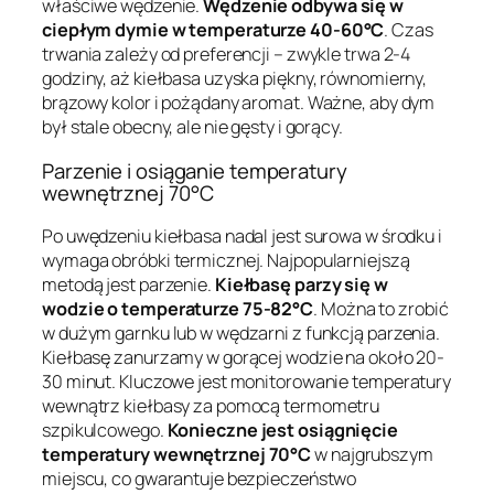
właściwe wędzenie.
Wędzenie odbywa się w
ciepłym dymie w temperaturze 40-60°C
. Czas
trwania zależy od preferencji – zwykle trwa 2-4
godziny, aż kiełbasa uzyska piękny, równomierny,
brązowy kolor i pożądany aromat. Ważne, aby dym
był stale obecny, ale nie gęsty i gorący.
Parzenie i osiąganie temperatury
wewnętrznej 70°C
Po uwędzeniu kiełbasa nadal jest surowa w środku i
wymaga obróbki termicznej. Najpopularniejszą
metodą jest parzenie.
Kiełbasę parzy się w
wodzie o temperaturze 75-82°C
. Można to zrobić
w dużym garnku lub w wędzarni z funkcją parzenia.
Kiełbasę zanurzamy w gorącej wodzie na około 20-
30 minut. Kluczowe jest monitorowanie temperatury
wewnątrz kiełbasy za pomocą termometru
szpikulcowego.
Konieczne jest osiągnięcie
temperatury wewnętrznej 70°C
w najgrubszym
miejscu, co gwarantuje bezpieczeństwo