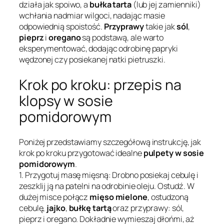
działa jak spoiwo, a
bułka tarta
(lub jej zamienniki)
wchłania nadmiar wilgoci, nadając masie
odpowiednią spoistość.
Przyprawy
takie jak
sól
,
pieprz
i
oregano
są podstawą, ale warto
eksperymentować, dodając odrobinę papryki
wędzonej czy posiekanej natki pietruszki.
Krok po kroku: przepis na
klopsy w sosie
pomidorowym
Poniżej przedstawiamy szczegółową instrukcję, jak
krok po kroku przygotować idealne
pulpety w sosie
pomidorowym
.
1. Przygotuj masę mięsną: Drobno posiekaj cebulę i
zeszklij ją na patelni na odrobinie oleju. Ostudź. W
dużej misce połącz
mięso mielone
, ostudzoną
cebulę,
jajko
,
bułkę tartą
oraz przyprawy: sól,
pieprz i oregano. Dokładnie wymieszaj dłońmi, aż