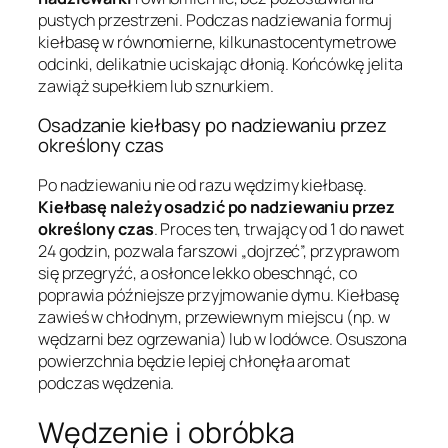
pustych przestrzeni. Podczas nadziewania formuj
kiełbasę w równomierne, kilkunastocentymetrowe
odcinki, delikatnie uciskając dłonią. Końcówkę jelita
zawiąż supełkiem lub sznurkiem.
Osadzanie kiełbasy po nadziewaniu przez
określony czas
Po nadziewaniu nie od razu wędzimy kiełbasę.
Kiełbasę należy osadzić po nadziewaniu przez
określony czas
. Proces ten, trwający od 1 do nawet
24 godzin, pozwala farszowi „dojrzeć”, przyprawom
się przegryźć, a osłonce lekko obeschnąć, co
poprawia późniejsze przyjmowanie dymu. Kiełbasę
zawieś w chłodnym, przewiewnym miejscu (np. w
wędzarni bez ogrzewania) lub w lodówce. Osuszona
powierzchnia będzie lepiej chłonęła aromat
podczas wędzenia.
Wędzenie i obróbka