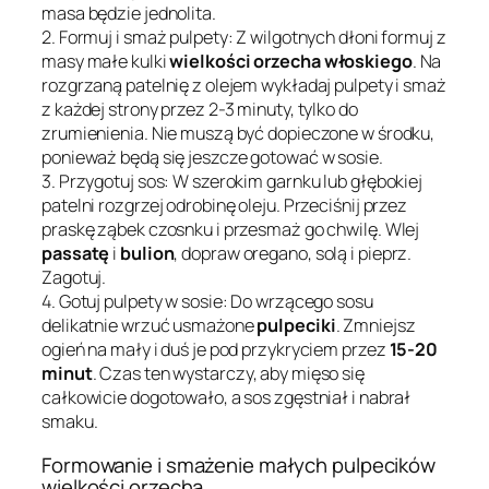
masa będzie jednolita.
2. Formuj i smaż pulpety: Z wilgotnych dłoni formuj z
masy małe kulki
wielkości orzecha włoskiego
. Na
rozgrzaną patelnię z olejem wykładaj pulpety i smaż
z każdej strony przez 2-3 minuty, tylko do
zrumienienia. Nie muszą być dopieczone w środku,
ponieważ będą się jeszcze gotować w sosie.
3. Przygotuj sos: W szerokim garnku lub głębokiej
patelni rozgrzej odrobinę oleju. Przeciśnij przez
praskę ząbek czosnku i przesmaż go chwilę. Wlej
passatę
i
bulion
, dopraw oregano, solą i pieprz.
Zagotuj.
4. Gotuj pulpety w sosie: Do wrzącego sosu
delikatnie wrzuć usmażone
pulpeciki
. Zmniejsz
ogień na mały i duś je pod przykryciem przez
15-20
minut
. Czas ten wystarczy, aby mięso się
całkowicie dogotowało, a sos zgęstniał i nabrał
smaku.
Formowanie i smażenie małych pulpecików
wielkości orzecha