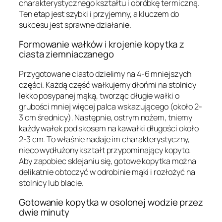
charakterystycznego kształtu i obróbkę termiczną.
Ten etap jest szybki i przyjemny, a kluczem do
sukcesu jest sprawne działanie.
Formowanie wałków i krojenie kopytka z
ciasta ziemniaczanego
Przygotowane ciasto dzielimy na 4-6 mniejszych
części. Każdą część wałkujemy dłońmi na stolnicy
lekko posypanej mąką, tworząc długie wałki o
grubości mniej więcej palca wskazującego (około 2-
3 cm średnicy). Następnie, ostrym nożem, tniemy
każdy wałek pod skosem na kawałki długości około
2-3 cm. To właśnie nadaje im charakterystyczny,
nieco wydłużony kształt przypominający kopyto.
Aby zapobiec sklejaniu się, gotowe kopytka można
delikatnie obtoczyć w odrobinie mąki i rozłożyć na
stolnicy lub blacie.
Gotowanie kopytka w osolonej wodzie przez
dwie minuty