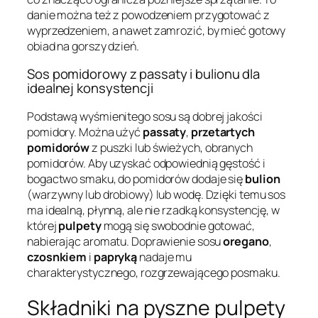
danie można też z powodzeniem przygotować z
wyprzedzeniem, a nawet zamrozić, by mieć gotowy
obiad na gorszy dzień.
Sos pomidorowy z passaty i bulionu dla
idealnej konsystencji
Podstawą wyśmienitego sosu są dobrej jakości
pomidory. Można użyć
passaty
,
przetartych
pomidorów
z puszki lub świeżych, obranych
pomidorów. Aby uzyskać odpowiednią gęstość i
bogactwo smaku, do pomidorów dodaje się
bulion
(warzywny lub drobiowy) lub wodę. Dzięki temu sos
ma idealną, płynną, ale nie rzadką konsystencję, w
której
pulpety
mogą się swobodnie gotować,
nabierając aromatu. Doprawienie sosu
oregano
,
czosnkiem
i
papryką
nadaje mu
charakterystycznego, rozgrzewającego posmaku.
Składniki na pyszne pulpety