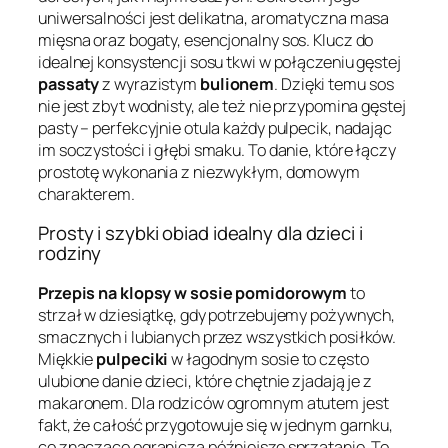
uniwersalności jest delikatna, aromatyczna masa
mięsna oraz bogaty, esencjonalny sos. Klucz do
idealnej konsystencji sosu tkwi w połączeniu gęstej
passaty
z wyrazistym
bulionem
. Dzięki temu sos
nie jest zbyt wodnisty, ale też nie przypomina gęstej
pasty – perfekcyjnie otula każdy pulpecik, nadając
im soczystości i głębi smaku. To danie, które łączy
prostotę wykonania z niezwykłym, domowym
charakterem.
Prosty i szybki obiad idealny dla dzieci i
rodziny
Przepis na klopsy w sosie pomidorowym
to
strzał w dziesiątkę, gdy potrzebujemy pożywnych,
smacznych i lubianych przez wszystkich posiłków.
Miękkie
pulpeciki
w łagodnym sosie to często
ulubione danie dzieci, które chętnie zjadają je z
makaronem. Dla rodziców ogromnym atutem jest
fakt, że całość przygotowuje się w jednym garnku,
co znacząco ogranicza późniejsze sprzątanie. To