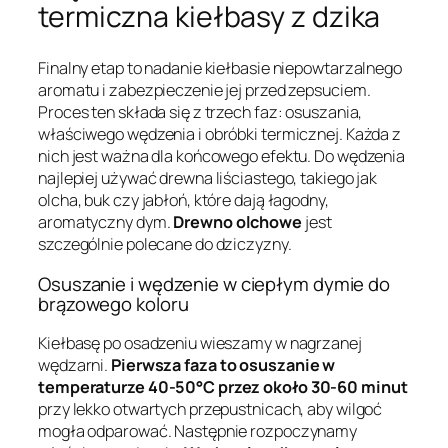
termiczna kiełbasy z dzika
Finalny etap to nadanie kiełbasie niepowtarzalnego
aromatu i zabezpieczenie jej przed zepsuciem.
Proces ten składa się z trzech faz: osuszania,
właściwego wędzenia i obróbki termicznej. Każda z
nich jest ważna dla końcowego efektu. Do wędzenia
najlepiej używać drewna liściastego, takiego jak
olcha, buk czy jabłoń, które dają łagodny,
aromatyczny dym.
Drewno olchowe
jest
szczególnie polecane do dziczyzny.
Osuszanie i wędzenie w ciepłym dymie do
brązowego koloru
Kiełbasę po osadzeniu wieszamy w nagrzanej
wędzarni.
Pierwsza faza to osuszanie w
temperaturze 40-50°C przez około 30-60 minut
przy lekko otwartych przepustnicach, aby wilgoć
mogła odparować. Następnie rozpoczynamy