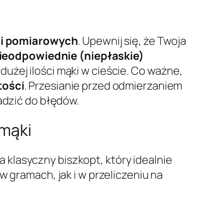
zi pomiarowych
. Upewnij się, że Twoja
ieodpowiednie (niepłaskie)
dużej ilości mąki w cieście. Co ważne,
tości
. Przesianie przed odmierzaniem
adzić do błędów.
 mąki
klasyczny biszkopt, który idealnie
w gramach, jak i w przeliczeniu na