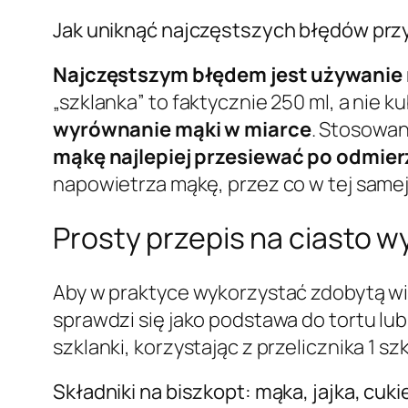
Jak uniknąć najczęstszych błędów prz
Najczęstszym błędem jest używanie
„szklanka” to faktycznie 250 ml, a nie k
wyrównanie mąki w miarce
. Stosowan
mąkę najlepiej przesiewać po odmierze
napowietrza mąkę, przez co w tej samej 
Prosty przepis na ciasto w
Aby w praktyce wykorzystać zdobytą wi
sprawdzi się jako podstawa do tortu lub
szklanki, korzystając z przelicznika 1 sz
Składniki na biszkopt: mąka, jajka, cukie