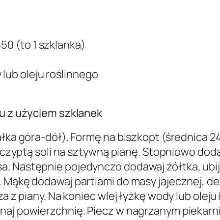
50 (to 1 szklanka)
lub oleju roślinnego
ku z użyciem szklanek
załka góra-dół). Formę na biszkopt (średnica 
szczyptą soli na sztywną pianę. Stopniowo dodaw
a. Następnie pojedynczo dodawaj żółtka, ubij
. Mąkę dodawaj partiami do masy jajecznej, de
za z piany. Na koniec wlej łyżkę wody lub oleju
naj powierzchnię. Piecz w nagrzanym piekarni