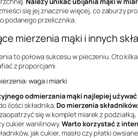
erzchnię.
Należy unikać ubijania mąki w miar
zmieści się jej znacznie więcej, co zaburzy pr
do podanego przelicznika.
ce mierzenia mąki i innych skł
nia to połowa sukcesu w pieczeniu. Oto kilk
fiać z proporcjami.
erzenia: waga i miarki
zyjnego odmierzania mąki najlepiej używać
 ilości składnika.
Do mierzenia składników,
 zaopatrzyć się w komplet miarek z podziałką
zy cukier wanilinowy.
Warto korzystać z inte
adników, jak cukier, masło czy płatki owsiane