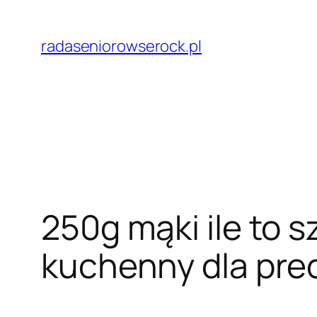
Przejdź
do
radaseniorowserock.pl
treści
250g mąki ile to s
kuchenny dla pre