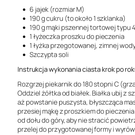
6 jajek (rozmiar M)
190 g cukru (to około 1 szklanka)
190 g mąki pszennej tortowej typu 4
1 łyżeczka proszku do pieczenia
1 łyżka przegotowanej, zimnej wody 
Szczypta soli
Instrukcja wykonania ciasta krok po ro
Rozgrzej piekarnik do 180 stopni C (gr
Oddziel żółtka od białek. Białka ubij z 
aż powstanie puszysta, błyszcząca mas
przesiej mąkę z proszkiem do pieczenia
od dołu do góry, aby nie stracić powietr
przelej do przygotowanej formy i wyrów