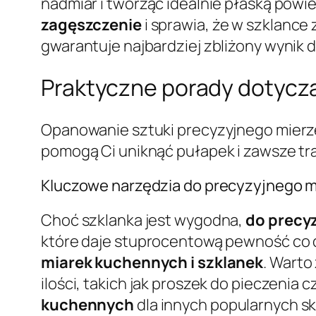
nadmiar i tworząc idealnie płaską powi
zagęszczenie
i sprawia, że w szklance 
gwarantuje najbardziej zbliżony wynik 
Praktyczne porady dotyczą
Opanowanie sztuki precyzyjnego mierze
pomogą Ci uniknąć pułapek i zawsze tra
Kluczowe narzędzia do precyzyjnego mi
Choć szklanka jest wygodna,
do precy
które daje stuprocentową pewność co do
miarek kuchennych i szklanek
. Warto
ilości, takich jak proszek do pieczenia c
kuchennych
dla innych popularnych skł