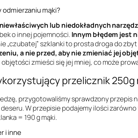
y odmierzaniu mąki?
 niewłaściwych lub niedokładnych narzęd
ubek o innej pojemności.
Innym błędem jest n
ie „czubatej” szklanki to prosta droga do zbyt 
niu, a nie przed, aby nie zmieniać jej obję
objętości zmieści się jej mniej, co może prow
ykorzystujący przelicznik 250g
edzę, przygotowaliśmy sprawdzony przepis na 
 deseru. W przepisie podajemy ilości zarówno 
klanka = 190 g mąki.
r i inne