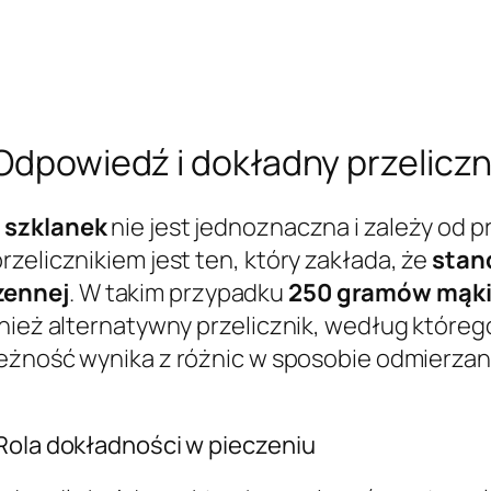
 Odpowiedź i dokładny przeliczn
o szklanek
nie jest jednoznaczna i zależy od p
zelicznikiem jest ten, który zakłada, że
stan
zennej
. W takim przypadku
250 gramów mąki 
nież alternatywny przelicznik, według którego
ieżność wynika z różnic w sposobie odmierzani
 Rola dokładności w pieczeniu