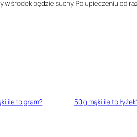
ty w środek będzie suchy. Po upieczeniu od raz
ki ile to gram?
50 g mąki ile to łyż