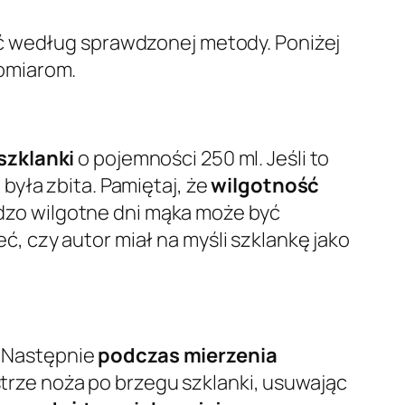
ać według sprawdzonej metody. Poniżej
omiarom.
szklanki
o pojemności 250 ml. Jeśli to
była zbita. Pamiętaj, że
wilgotność
rdzo wilgotne dni mąka może być
eć, czy autor miał na myśli szklankę jako
. Następnie
podczas mierzenia
ostrze noża po brzegu szklanki, usuwając