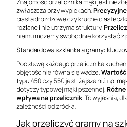
Znajomość przelicznika mąki jest niezb
zwłaszcza przy wypiekach.
Precyzyjne
ciasta drożdżowe czy kruche ciasteczka.
rozlane i nie utrzyma struktury.
Przelic
niemu możemy swobodnie korzystać z pr
Standardowa szklanka a gramy: kluczow
Podstawą każdego przelicznika kuchen
objętość nie równa się wadze.
Wartość 
typu 450 czy 550 jest lżejsza niż np. m
dotyczy typowej mąki pszennej.
Różne 
wpływa na przelicznik
. To wyjaśnia, d
zależności od źródła.
Jak przeliczyć gramy na sz