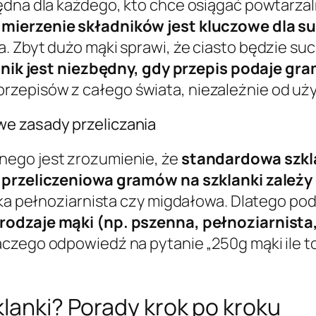
ędna dla każdego, kto chce osiągać powtarzal
 mierzenie składników jest kluczowe dla 
 Zbyt dużo mąki sprawi, że ciasto będzie suc
znik jest niezbędny, gdy przepis podaje gra
zepisów z całego świata, niezależnie od użyt
e zasady przeliczania
nego jest zrozumienie, że
standardowa szkl
przeliczeniowa gramów na szklanki zależy 
ąka pełnoziarnista czy migdałowa. Dlatego pod
rodzaje mąki (np. pszenna, pełnoziarnista
laczego odpowiedź na pytanie „250g mąki ile t
klanki? Porady krok po kroku