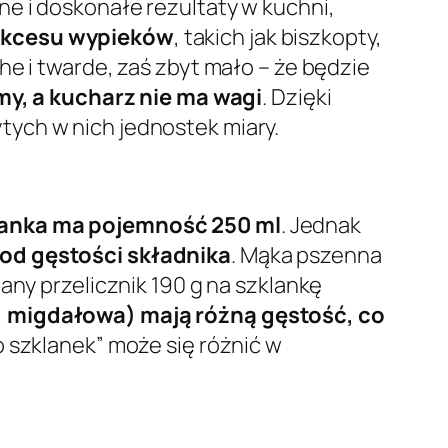
ne i doskonałe rezultaty w kuchni,
sukcesu wypieków
, takich jak biszkopty,
he i twarde, zaś zbyt mało – że będzie
my, a kucharz nie ma wagi
. Dzięki
ych w nich jednostek miary.
anka ma pojemność 250 ml
. Jednak
od gęstości składnika
. Mąka pszenna
any przelicznik 190 g na szklankę
, migdałowa) mają różną gęstość, co
o szklanek” może się różnić w