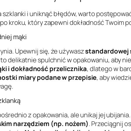
a szklanki i uniknąć błędów, warto postępow
 po kroku, który zapewni dokładność Twoim p
dniej mąki
nia. Upewnij się, że używasz
standardowej 
 delikatnie spulchnić w opakowaniu, aby nie 
i i dokładność przelicznika
, dlatego w ba
nostki miary podane w przepisie
, aby wiedzi
wagę.
zklanką
ośrednio z opakowania, ale unikaj jej ubijania
skim narzędziem (np. nożem)
. Przeciągnij 