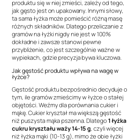
produktu się w niej zmieści, zależy od tego,
jak gęsto jest on upakowany. Innymi słowy,
ta sama łyżka może pomieścić różną masę
różnych składników. Dlatego przeliczanie z
gramów na łyżki nigdy nie jest w 100%
dokładne i zawsze stanowi pewne
przybliżenie, co jest szczególnie ważne w
wypiekach, gdzie precyzja bywa kluczowa.
Jak gęstość produktu wpływa na wagę w
łyżce?
Gęstość produktu bezpośrednio decyduje o
tym, ile gramów zmieścimy w łyżce o stałej
objętości. Weźmy dla porównania cukier i
mąkę. Cukier kryształ ma większą gęstość
niż puszysta mąka pszenna. Dlatego
1 łyżka
cukru kryształu waży 14-15 g
, czyli więcej
niż łyżka mąki (10-13 g), mimo że obie łyżki