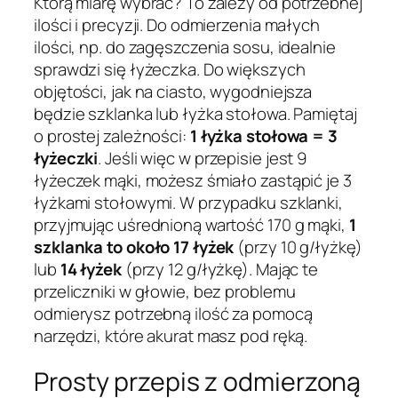
Którą miarę wybrać? To zależy od potrzebnej
ilości i precyzji. Do odmierzenia małych
ilości, np. do zagęszczenia sosu, idealnie
sprawdzi się łyżeczka. Do większych
objętości, jak na ciasto, wygodniejsza
będzie szklanka lub łyżka stołowa. Pamiętaj
o prostej zależności:
1 łyżka stołowa = 3
łyżeczki
. Jeśli więc w przepisie jest 9
łyżeczek mąki, możesz śmiało zastąpić je 3
łyżkami stołowymi. W przypadku szklanki,
przyjmując uśrednioną wartość 170 g mąki,
1
szklanka to około 17 łyżek
(przy 10 g/łyżkę)
lub
14 łyżek
(przy 12 g/łyżkę). Mając te
przeliczniki w głowie, bez problemu
odmierysz potrzebną ilość za pomocą
narzędzi, które akurat masz pod ręką.
Prosty przepis z odmierzoną