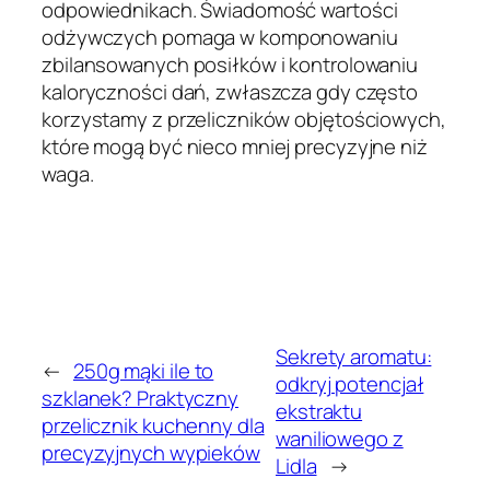
odpowiednikach. Świadomość wartości
odżywczych pomaga w komponowaniu
zbilansowanych posiłków i kontrolowaniu
kaloryczności dań, zwłaszcza gdy często
korzystamy z przeliczników objętościowych,
które mogą być nieco mniej precyzyjne niż
waga.
Sekrety aromatu:
←
250g mąki ile to
odkryj potencjał
szklanek? Praktyczny
ekstraktu
przelicznik kuchenny dla
waniliowego z
precyzyjnych wypieków
Lidla
→