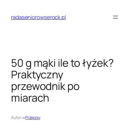
Przejdź
do
radaseniorowserock.pl
treści
50 g mąki ile to łyżek?
Praktyczny
przewodnik po
miarach
Autor:
w
Przepisy