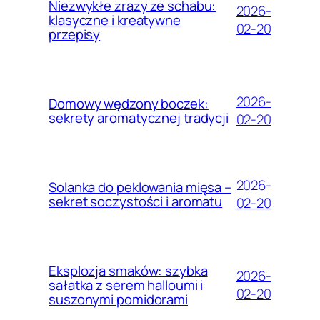
Niezwykłe zrazy ze schabu:
2026-
klasyczne i kreatywne
02-20
przepisy
2026-
Domowy wędzony boczek:
sekrety aromatycznej tradycji
02-20
2026-
Solanka do peklowania mięsa –
sekret soczystości i aromatu
02-20
Eksplozja smaków: szybka
2026-
sałatka z serem halloumi i
02-20
suszonymi pomidorami