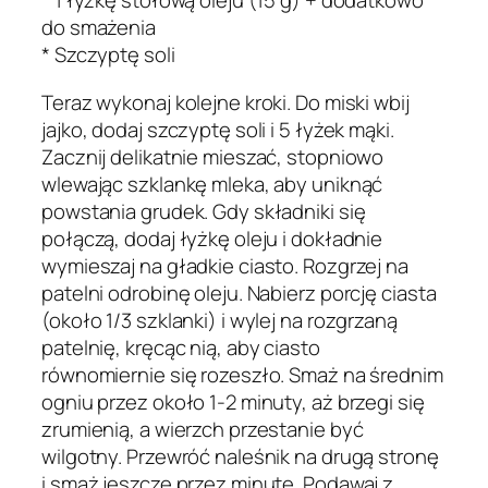
* 1 łyżkę stołową oleju (15 g) + dodatkowo
do smażenia
* Szczyptę soli
Teraz wykonaj kolejne kroki. Do miski wbij
jajko, dodaj szczyptę soli i 5 łyżek mąki.
Zacznij delikatnie mieszać, stopniowo
wlewając szklankę mleka, aby uniknąć
powstania grudek. Gdy składniki się
połączą, dodaj łyżkę oleju i dokładnie
wymieszaj na gładkie ciasto. Rozgrzej na
patelni odrobinę oleju. Nabierz porcję ciasta
(około 1/3 szklanki) i wylej na rozgrzaną
patelnię, kręcąc nią, aby ciasto
równomiernie się rozeszło. Smaż na średnim
ogniu przez około 1-2 minuty, aż brzegi się
zrumienią, a wierzch przestanie być
wilgotny. Przewróć naleśnik na drugą stronę
i smaż jeszcze przez minutę. Podawaj z