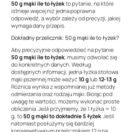
50 g mąki ile to łyżek
to pytanie, na które
istnieje więcej niż jedna poprawna
odpowiedź, a wybór zależy od precyzji, jakiej
wymaga dany przepis.
Dokładny przelicznik: 50 g mąki ile to łyżek?
Aby precyzyjnie odpowiedzieć na pytanie
50 g mąki ile to łyżek
, musimy odwołać się
do konkretnych danych. Według
dostępnych informacji, jedna łyżka stołowa
mąki pszennej może ważyć
10 g
lub
12-13 g
.
Różnica wynika z wspomnianej już metody
odmierzania oraz rodzaju mąki. Biorąc pod
uwagę te wartości, możemy wykonać proste
obliczenia. Jeśli przyjmiemy, że 1 łyżka = 10
g, to
50 g mąki to dokładnie 5 łyżek
. Jeśli
natomiast posłużymy się bardziej
konserwatywnym przelicznikiem 12 g na