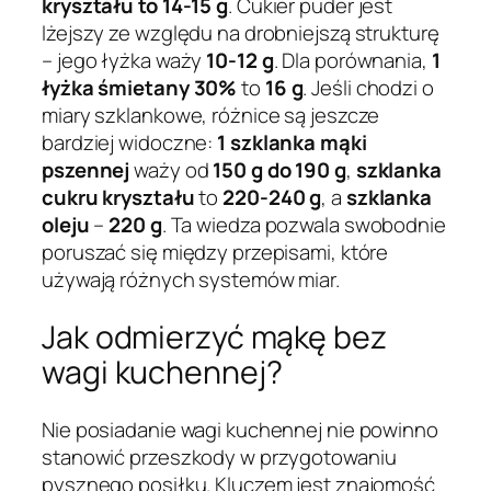
kryształu to 14-15 g
. Cukier puder jest
lżejszy ze względu na drobniejszą strukturę
– jego łyżka waży
10-12 g
. Dla porównania,
1
łyżka śmietany 30%
to
16 g
. Jeśli chodzi o
miary szklankowe, różnice są jeszcze
bardziej widoczne:
1 szklanka mąki
pszennej
waży od
150 g do 190 g
,
szklanka
cukru kryształu
to
220-240 g
, a
szklanka
oleju
–
220 g
. Ta wiedza pozwala swobodnie
poruszać się między przepisami, które
używają różnych systemów miar.
Jak odmierzyć mąkę bez
wagi kuchennej?
Nie posiadanie wagi kuchennej nie powinno
stanowić przeszkody w przygotowaniu
pysznego posiłku. Kluczem jest znajomość