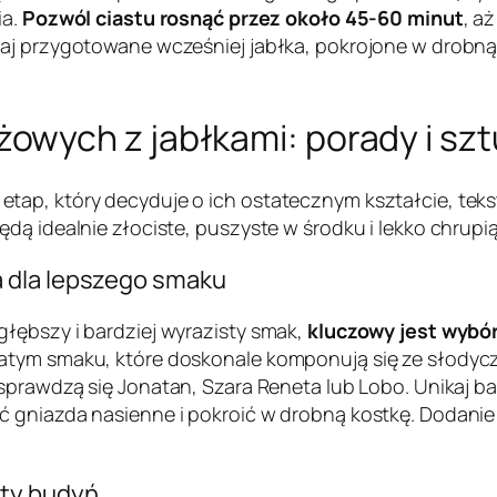
ia.
Pozwól ciastu rosnąć przez około 45-60 minut
, a
zaj przygotowane wcześniej jabłka, pokrojone w drobną
wych z jabłkami: porady i szt
ap, który decyduje o ich ostatecznym kształcie, tekstu
dą idealnie złociste, puszyste w środku i lekko chrupi
 dla lepszego smaku
łębszy i bardziej wyrazisty smak,
kluczowy jest wybó
watym smaku, które doskonale komponują się ze słodyc
 sprawdzą się Jonatan, Szara Reneta lub Lobo. Unikaj b
ć gniazda nasienne i pokroić w drobną kostkę. Dodanie
sty budyń