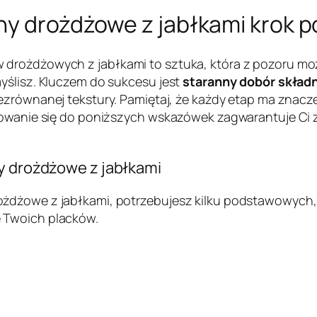
hy drożdżowe z jabłkami krok p
 drożdżowych z jabłkami to sztuka, która z pozoru mo
yślisz. Kluczem do sukcesu jest
staranny dobór składn
iezrównanej tekstury. Pamiętaj, że każdy etap ma znac
osowanie się do poniższych wskazówek zagwarantuje Ci
hy drożdżowe z jabłkami
ożdżowe z jabłkami, potrzebujesz kilku podstawowych,
 Twoich placków.