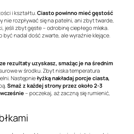
ści i kształtu.
Ciasto powinno mieć gęstość
y nie rozpływać się na patelni, ani zbyt twarde,
i, jeśli zbyt gęste – odrobinę ciepłego mleka.
o być nadal dość zwarte, ale wyraźnie klejące.
ze rezultaty uzyskasz, smażąc je na średnim
 surowe w środku. Zbyt niska temperatura
elni. Następnie
łyżką nakładaj porcje ciasta,
obą.
Smaż z każdej strony przez około 2-3
 wcześnie
– poczekaj, aż zaczną się rumienić,
błkami