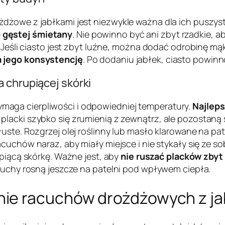
dżowe z jabłkami jest niezwykle ważna dla ich puszysto
 gęstej śmietany
. Nie powinno być ani zbyt rzadkie, ab
 Jeśli ciasto jest zbyt luźne, można dodać odrobinę mąk
a jego konsystencję
. Po dodaniu jabłek, ciasto powinn
 chrupiącej skórki
aga cierpliwości i odpowiedniej temperatury.
Najleps
placki szybko się zrumienią z zewnątrz, ale pozostaną
uste. Rozgrzej olej roślinny lub masło klarowane na pat
racuchów naraz, aby miały miejsce i nie stykały się ze s
rupiącą skórkę. Ważne jest, aby
nie ruszać placków zbyt
acuchy rosną jeszcze na patelni pod wpływem ciepła.
ie racuchów drożdżowych z ja