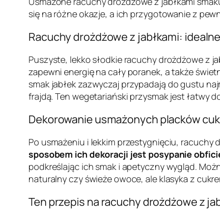
Usmażone racuchy drożdżowe z jabłkami smakują 
się na różne okazje, a ich przygotowanie z pewn
Racuchy drożdżowe z jabłkami: idealne 
Puszyste, lekko słodkie racuchy drożdżowe z j
zapewni energię na cały poranek, a także świet
smak jabłek zazwyczaj przypadają do gustu naj
frajdą. Ten wegetariański przysmak jest łatwy 
Dekorowanie usmażonych placków cu
Po usmażeniu i lekkim przestygnięciu, racuchy 
sposobem ich dekoracji jest posypanie obfic
podkreślając ich smak i apetyczny wygląd. Moż
naturalny czy świeże owoce, ale klasyka z cuk
Ten przepis na racuchy drożdżowe z j