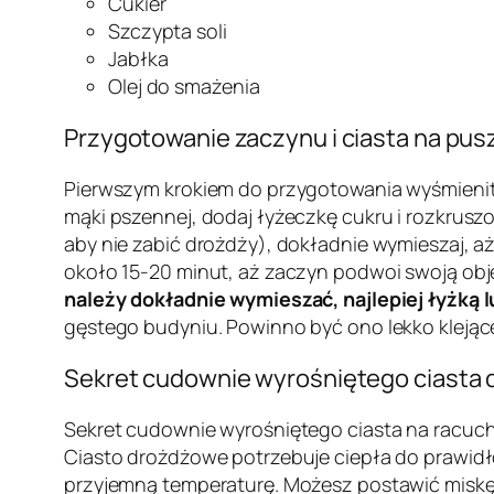
Cukier
Szczypta soli
Jabłka
Olej do smażenia
Przygotowanie zaczynu i ciasta na pusz
Pierwszym krokiem do przygotowania wyśmienit
mąki pszennej, dodaj łyżeczkę cukru i rozkrusz
aby nie zabić drożdży), dokładnie wymieszaj, aż
około 15-20 minut, aż zaczyn podwoi swoją objęt
należy dokładnie wymieszać, najlepiej łyżką
gęstego budyniu. Powinno być ono lekko klejące,
Sekret cudownie wyrośniętego ciasta
Sekret cudownie wyrośniętego ciasta na racuch
Ciasto drożdżowe potrzebuje ciepła do prawidło
przyjemną temperaturę. Możesz postawić miskę 