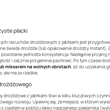
yste placki
ych racuchów drożdżowych z jabłkami jest przygotow
one świeże drożdże (lub opakowanie drożdży instant). 
 powstanie jednolita konsystencja. Następnie przykryj 
ość i zacznie przyjemnie pachnieć. Po tym czasie dodaj 
 lub mikserem na wolnych obrotach
, aż do uzyskania g
 ale nie za rzadkie.
 drożdżowego
y drożdżowe z jabłkami tkwi w kilku kluczowych czynn
wego rozwoju. Upewnij się, że miejsce, w którym wyrast
z ciastem w pobliżu lekko nagrzanego piekarnika (wy