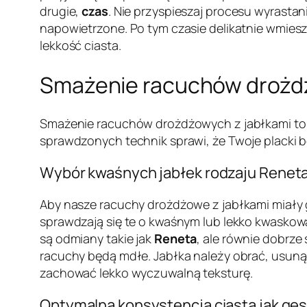
drugie,
czas
. Nie przyspieszaj procesu wyrastan
napowietrzone. Po tym czasie delikatnie wmies
lekkość ciasta.
Smażenie racuchów drożdżo
Smażenie racuchów drożdżowych z jabłkami to et
sprawdzonych technik sprawi, że Twoje placki bę
Wybór kwaśnych jabłek rodzaju Reneta
Aby nasze racuchy drożdżowe z jabłkami miały g
sprawdzają się te o kwaśnym lub lekko kwasko
są odmiany takie jak
Reneta
, ale równie dobrze
racuchy będą mdłe. Jabłka należy obrać, usuną
zachować lekko wyczuwalną teksturę.
Optymalna konsystencja ciasta jak gę