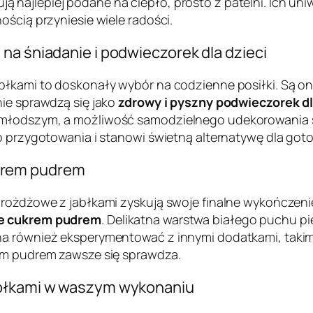
najlepiej podane na ciepło, prosto z patelni. Ich uniw
ością przyniesie wiele radości.
na śniadanie i podwieczorek dla dzieci
abłkami to doskonały wybór na codzienne posiłki. Są o
nie sprawdzą się jako
zdrowy i pyszny podwieczorek dl
młodszym, a możliwość samodzielnego udekorowania spr
do przygotowania i stanowi świetną alternatywę dla go
krem pudrem
drożdżowe z jabłkami zyskują swoje finalne wykończeni
ie cukrem pudrem
. Delikatna warstwa białego puchu pi
na również eksperymentować z innymi dodatkami, takimi
rem pudrem zawsze się sprawdza.
abłkami w waszym wykonaniu