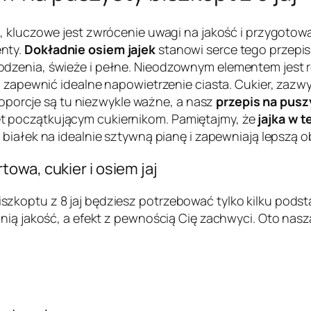
j
, kluczowe jest zwrócenie uwagi na jakość i przygoto
nty.
Dokładnie osiem jajek
stanowi serce tego przepisu
odzenia, świeże i pełne. Nieodzownym elementem jest
i zapewnić idealne napowietrzenie ciasta. Cukier, zazw
proporcje są tu niezwykle ważne, a nasz
przepis na puszy
 początkującym cukiernikom. Pamiętajmy, że
jajka w 
e białek na idealnie sztywną pianę i zapewniają lepszą o
owa, cukier i osiem jaj
szkoptu z 8 jaj będziesz potrzebować tylko kilku pod
nią jakość, a efekt z pewnością Cię zachwyci. Oto nasz