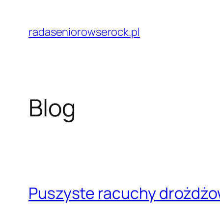
Przejdź
do
radaseniorowserock.pl
treści
Blog
Puszyste racuchy drożdżow