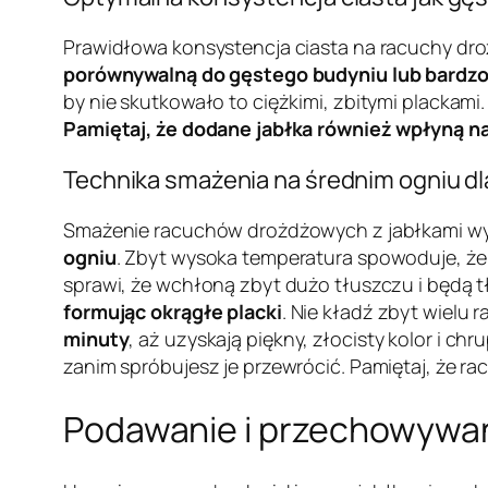
Prawidłowa konsystencja ciasta na racuchy droż
porównywalną do gęstego budyniu lub bardzo
by nie skutkowało to ciężkimi, zbitymi plackami.
Pamiętaj, że dodane jabłka również wpłyną n
Technika smażenia na średnim ogniu dla
Smażenie racuchów drożdżowych z jabłkami wym
ogniu
. Zbyt wysoka temperatura spowoduje, że 
sprawi, że wchłoną zbyt dużo tłuszczu i będą tł
formując okrągłe placki
. Nie kładź zbyt wielu 
minuty
, aż uzyskają piękny, złocisty kolor i ch
zanim spróbujesz je przewrócić. Pamiętaj, że r
Podawanie i przechowywan